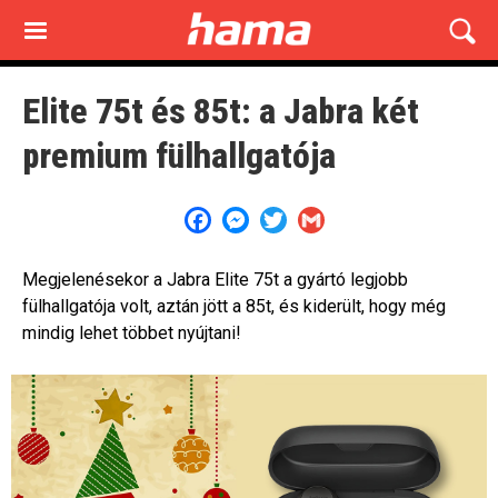
Skip
to
main
content
Elite 75t és 85t: a Jabra két
premium fülhallgatója
Facebook
Messenger
Twitter
Gmail
Megjelenésekor a Jabra Elite 75t a gyártó legjobb
fülhallgatója volt, aztán jött a 85t, és kiderült, hogy még
mindig lehet többet nyújtani!