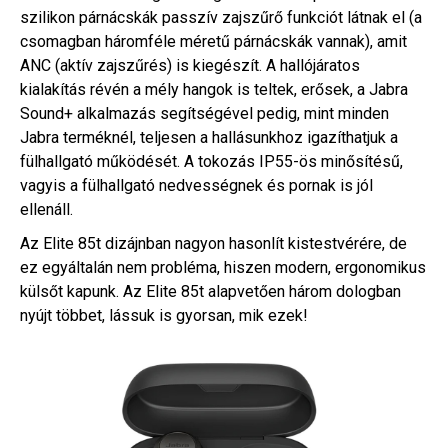
szilikon párnácskák passzív zajszűrő funkciót látnak el (a
csomagban háromféle méretű párnácskák vannak), amit
ANC (aktív zajszűrés) is kiegészít. A hallójáratos
kialakítás révén a mély hangok is teltek, erősek, a Jabra
Sound+ alkalmazás segítségével pedig, mint minden
Jabra terméknél, teljesen a hallásunkhoz igazíthatjuk a
fülhallgató működését. A tokozás IP55-ös minősítésű,
vagyis a fülhallgató nedvességnek és pornak is jól
ellenáll.
Az Elite 85t dizájnban nagyon hasonlít kistestvérére, de
ez egyáltalán nem probléma, hiszen modern, ergonomikus
külsőt kapunk. Az Elite 85t alapvetően három dologban
nyújt többet, lássuk is gyorsan, mik ezek!