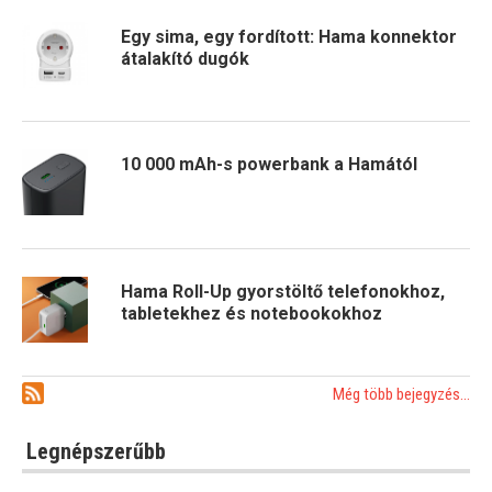
Egy sima, egy fordított: Hama konnektor
átalakító dugók
10 000 mAh-s powerbank a Hamától
Hama Roll-Up gyorstöltő telefonokhoz,
tabletekhez és notebookokhoz
Még több bejegyzés...
Legnépszerűbb