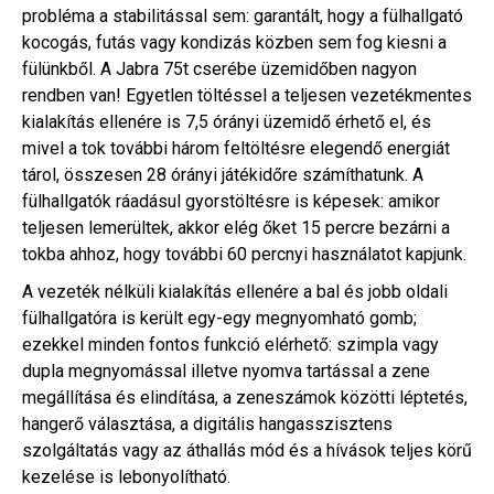
probléma a stabilitással sem: garantált, hogy a fülhallgató
kocogás, futás vagy kondizás közben sem fog kiesni a
fülünkből. A Jabra 75t cserébe üzemidőben nagyon
rendben van! Egyetlen töltéssel a teljesen vezetékmentes
kialakítás ellenére is 7,5 órányi üzemidő érhető el, és
mivel a tok további három feltöltésre elegendő energiát
tárol, összesen 28 órányi játékidőre számíthatunk. A
fülhallgatók ráadásul gyorstöltésre is képesek: amikor
teljesen lemerültek, akkor elég őket 15 percre bezárni a
tokba ahhoz, hogy további 60 percnyi használatot kapjunk.
A vezeték nélküli kialakítás ellenére a bal és jobb oldali
fülhallgatóra is került egy-egy megnyomható gomb;
ezekkel minden fontos funkció elérhető: szimpla vagy
dupla megnyomással illetve nyomva tartással a zene
megállítása és elindítása, a zeneszámok közötti léptetés,
hangerő választása, a digitális hangasszisztens
szolgáltatás vagy az áthallás mód és a hívások teljes körű
kezelése is lebonyolítható.