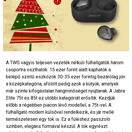
A TWS vagyis teljesen vezeték nélküli fülhallgatók három
csoportra oszthatók: 15 ezer forint alatt kaphatók a
belépő szintű eszközök 30-35 ezer forintig bezárólag jön
a középkategória, afölött pedig azok a kütyük, amelyek
már szinte kifogástalan hangminőséget nyújtanak. A Jabra
Elite 75t és 85t ez utóbbi kategóriát erősítik. Kezdjük
előbb a régebben piacon lévő modellel, a 75t-vel. A
fülhallgató modern külsővel rendelkezik, és jár mellé
természetesen egy tok is. Ez a füleshez passzoló
színben, elegáns formával készül. A tok egyrészt