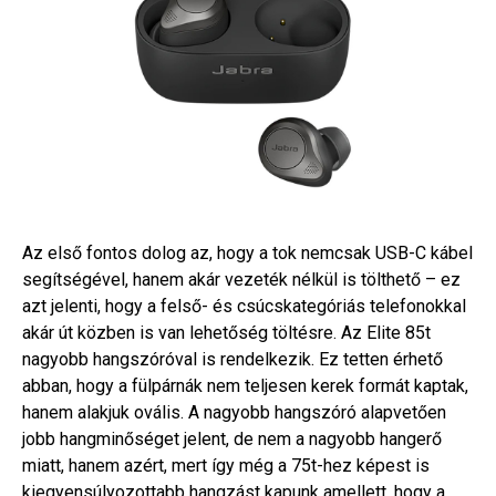
Az első fontos dolog az, hogy a tok nemcsak USB-C kábel
segítségével, hanem akár vezeték nélkül is tölthető – ez
azt jelenti, hogy a felső- és csúcskategóriás telefonokkal
akár út közben is van lehetőség töltésre. Az Elite 85t
nagyobb hangszóróval is rendelkezik. Ez tetten érhető
abban, hogy a fülpárnák nem teljesen kerek formát kaptak,
hanem alakjuk ovális. A nagyobb hangszóró alapvetően
jobb hangminőséget jelent, de nem a nagyobb hangerő
miatt, hanem azért, mert így még a 75t-hez képest is
kiegyensúlyozottabb hangzást kapunk amellett, hogy a