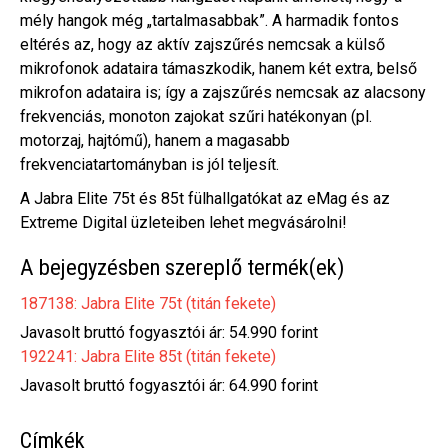
mély hangok még „tartalmasabbak”. A harmadik fontos
eltérés az, hogy az aktív zajszűrés nemcsak a külső
mikrofonok adataira támaszkodik, hanem két extra, belső
mikrofon adataira is; így a zajszűrés nemcsak az alacsony
frekvenciás, monoton zajokat szűri hatékonyan (pl.
motorzaj, hajtómű), hanem a magasabb
frekvenciatartományban is jól teljesít.
A Jabra Elite 75t és 85t fülhallgatókat az eMag és az
Extreme Digital üzleteiben lehet megvásárolni!
A bejegyzésben szereplő termék(ek)
187138: Jabra Elite 75t (titán fekete)
Javasolt bruttó fogyasztói ár: 54.990 forint
192241: Jabra Elite 85t (titán fekete)
Javasolt bruttó fogyasztói ár: 64.990 forint
Címkék