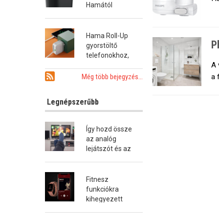
Hamától
Hama Roll-Up
P
gyorstöltő
telefonokhoz,
A 
tabletekhez és
notebookokhoz
a 
Még több bejegyzés...
Legnépszerűbb
Így hozd össze
az analóg
lejátszót és az
okostévét!
Fitnesz
funkciókra
kihegyezett
okosóra a
Hamától