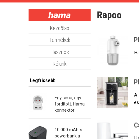
Skip
to
Rapoo
main
content
Kezdőlap
P
Termékek
Hasznos
Ha
Rólunk
Legfrissebb
P
A 
Egy sima, egy
es
fordított: Hama
konnektor
átalakító dugók
C
10 000 mAh-s
powerbank a
Ha