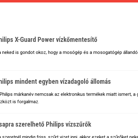
hilips X-Guard Power vízkőmentesítő
 neked is gondot okoz, hogy a mosógép és a mosogatógép állandóan 
hilips mindent egyben vízadagoló állomás
Philips márkanév nemcsak az elektronikus termékek miatt ismert, a
zközt is forgalmaz.
sapra szerelhető Philips vízszűrők
 szeretnél mindig friss, szűrt vizet inni, akkor ezeket a szűrőket neked