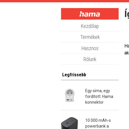
Skip
to
Í
main
content
Kezdőlap
Termékek
Ha
Hasznos
ak
Rólunk
Legfrissebb
Egy sima, egy
fordított: Hama
konnektor
átalakító dugók
10 000 mAh-s
powerbank a