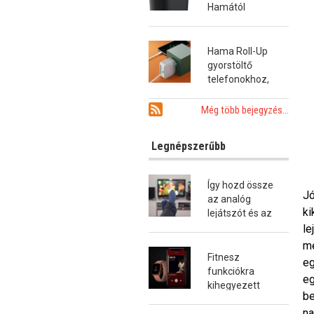
Hamától
Hama Roll-Up
gyorstöltő
telefonokhoz,
tabletekhez és
notebookokhoz
Még több bejegyzés...
Legnépszerűbb
Így hozd össze
Jó
az analóg
ki
lejátszót és az
okostévét!
le
me
Fitnesz
eg
funkciókra
eg
kihegyezett
be
okosóra a
na
Hamától