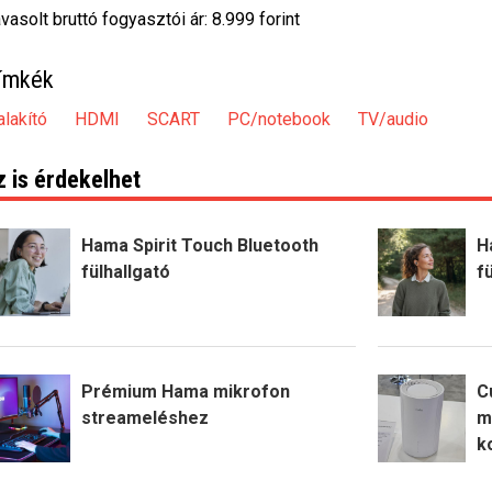
vasolt bruttó fogyasztói ár: 8.999 forint
ímkék
alakító
HDMI
SCART
PC/notebook
TV/audio
z is érdekelhet
Hama Spirit Touch Bluetooth
H
fülhallgató
f
Prémium Hama mikrofon
C
streameléshez
m
k