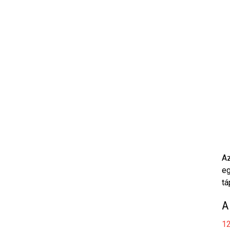
Az
eg
tá
A
12