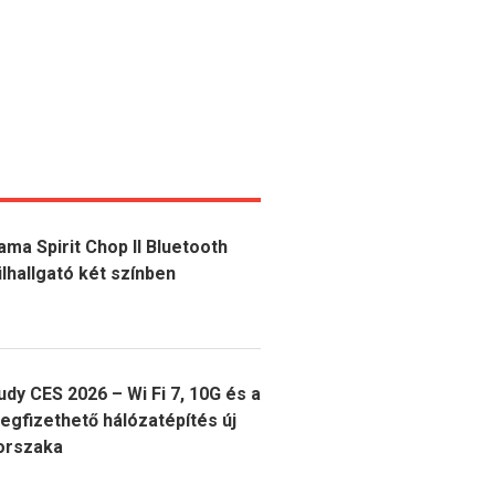
ama Spirit Chop II Bluetooth
ülhallgató két színben
udy CES 2026 – Wi Fi 7, 10G és a
egfizethető hálózatépítés új
orszaka