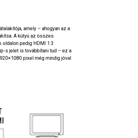
alakítója, amely – ahogyan az a
lakítsa. A kütyü az összes
k oldalon pedig HDMI 1.3
s jelet is továbbítani tud – ez a
1920×1080 pixel még mindig jóval