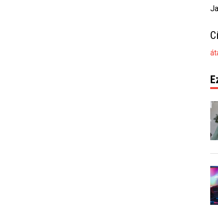
Ja
C
át
E