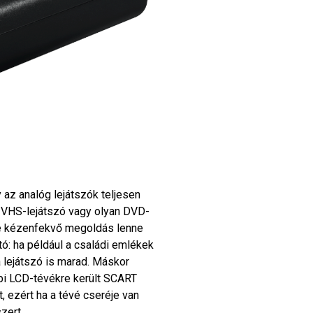
y az analóg lejátszók teljesen
l VHS-lejátszó vagy olyan DVD-
sze kézenfekvő megoldás lenne
: ha például a családi emlékek
 lejátszó is marad. Máskor
bbi LCD-tévékre került SCART
, ezért ha a tévé cseréje van
zert.