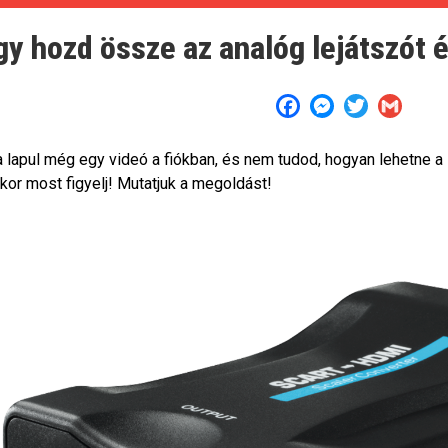
gy hozd össze az analóg lejátszót 
Facebook
Messenger
Twitter
Gmail
 lapul még egy videó a fiókban, és nem tudod, hogyan lehetne a
kor most figyelj! Mutatjuk a megoldást!