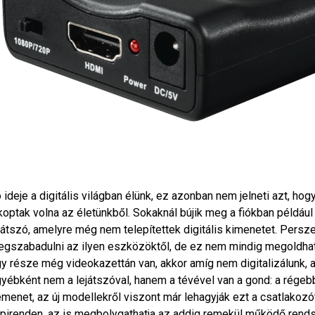
 ideje a digitális világban élünk, ez azonban nem jelneti azt, hog
koptak volna az életünkből. Sokaknál bújik meg a fiókban példáu
játszó, amelyre még nem telepítettek digitális kimenetet. Per
gszabadulni az ilyen eszközöktől, de ez nem mindig megoldható
y része még videokazettán van, akkor amíg nem digitalizálunk, a
yébként nem a lejátszóval, hanem a tévével van a gond: a rége
menet, az új modellekről viszont már lehagyják ezt a csatlakozót
pirenden, az is megbolygathatja az addig remekül működő rends