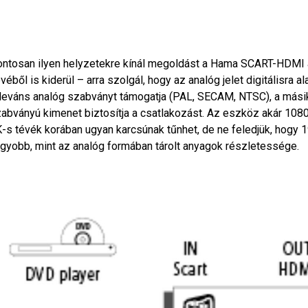
ntosan ilyen helyzetekre kínál megoldást a Hama SCART-HDMI át
véből is kiderül – arra szolgál, hogy az analóg jelet digitálisra a
leváns analóg szabványt támogatja (PAL, SECAM, NTSC), a mási
abványú kimenet biztosítja a csatlakozást. Az eszköz akár 1080p-
-s tévék korában ugyan karcsúnak tűnhet, de ne feledjük, hogy 
gyobb, mint az analóg formában tárolt anyagok részletessége.