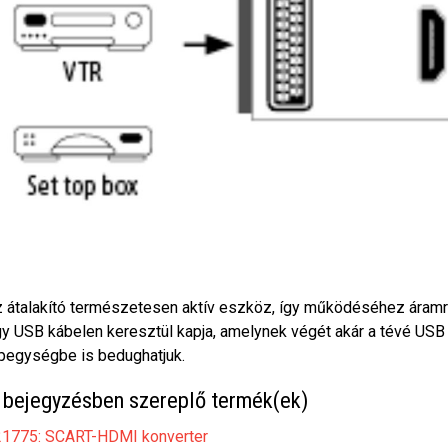
 átalakító természetesen aktív eszköz, így működéséhez áramra
y USB kábelen keresztül kapja, amelynek végét akár a tévé USB
pegységbe is bedughatjuk.
 bejegyzésben szereplő termék(ek)
1775: SCART-HDMI konverter