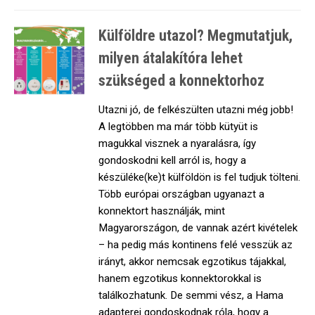
Külföldre utazol? Megmutatjuk,
milyen átalakítóra lehet
szükséged a konnektorhoz
Utazni jó, de felkészülten utazni még jobb!
A legtöbben ma már több kütyüt is
magukkal visznek a nyaralásra, így
gondoskodni kell arról is, hogy a
készüléke(ke)t külföldön is fel tudjuk tölteni.
Több európai országban ugyanazt a
konnektort használják, mint
Magyarországon, de vannak azért kivételek
– ha pedig más kontinens felé vesszük az
irányt, akkor nemcsak egzotikus tájakkal,
hanem egzotikus konnektorokkal is
találkozhatunk. De semmi vész, a Hama
adapterei gondoskodnak róla, hogy a