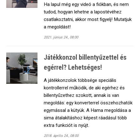
Ha lapul még egy videó a fiókban, és nem
tudod, hogyan lehetne a lapostévéhez
csatlakoztatni, akkor most figyelj! Mutatjuk
a megoldást!
2021. június 24., 08:00
Játékkonzol billentyűzettel és
egérrel? Lehetséges!
A játékkonzolok többsége speciális
kontrollerrel működik, de aki egérhez és
billentyűzethez szokott, annak is van
megoldás: egy konverterrel összehozhatók
egymással a kütyük. A Hama megoldása a
sima átalakításhoz képest ráadásul több
extra funkciót is nyújt.
2018. április 24., 08:00