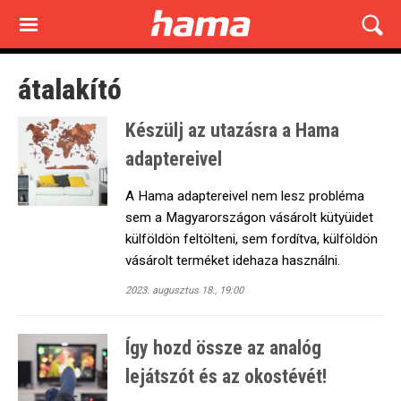
Skip
to
main
content
átalakító
Készülj az utazásra a Hama
adaptereivel
A Hama adaptereivel nem lesz probléma
sem a Magyarországon vásárolt kütyüidet
külföldön feltölteni, sem fordítva, külföldön
vásárolt terméket idehaza használni.
2023. augusztus 18., 19:00
Így hozd össze az analóg
lejátszót és az okostévét!