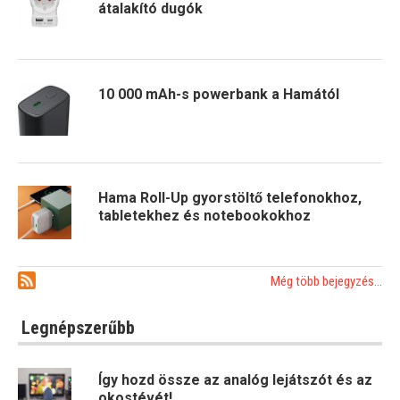
átalakító dugók
10 000 mAh-s powerbank a Hamától
Hama Roll-Up gyorstöltő telefonokhoz,
tabletekhez és notebookokhoz
Még több bejegyzés...
Legnépszerűbb
Így hozd össze az analóg lejátszót és az
okostévét!