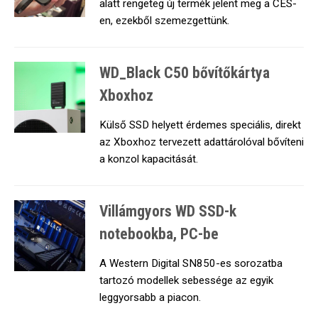
alatt rengeteg új termék jelent meg a CES-
en, ezekből szemezgettünk.
WD_Black C50 bővítőkártya
Xboxhoz
Külső SSD helyett érdemes speciális, direkt
az Xboxhoz tervezett adattárolóval bővíteni
a konzol kapacitását.
Villámgyors WD SSD-k
notebookba, PC-be
A Western Digital SN850-es sorozatba
tartozó modellek sebessége az egyik
leggyorsabb a piacon.