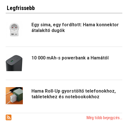
Legfrissebb
Egy sima, egy fordított: Hama konnektor
átalakító dugók
10 000 mAh-s powerbank a Hamától
Hama Roll-Up gyorstöltő telefonokhoz,
tabletekhez és notebookokhoz
Még több bejegyzés...