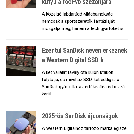
kütyü a foci-vb szezonjára
A közelgő labdarúgó-világbajnokság
nemcsak a sportszeretők fantáziáját
mozgatja meg, hanem a tech gyártókét is.
Ezentúl SanDisk néven érkeznek
a Western Digital SSD-k
A két vállalat tavaly óta külön utakon
folytatja, és mivel az SSD-ket eddig is a
SanDisk gyártotta, az értékesítés is hozzá
kerül.
2025-ös SanDisk újdonságok
A Western Digitalhoz tartozó márka égisze