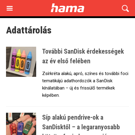
Skip
to
main
content
Adattárolás
További SanDisk érdekességek
az év első felében
Zsírkréta alakú, apró, színes és további foci
tematikájú adathordozók a SanDisk
kínálatában – új és frissülő termékek
képében.
Síp alakú pendrive-ok a
SanDisktől – a legaranyosabb