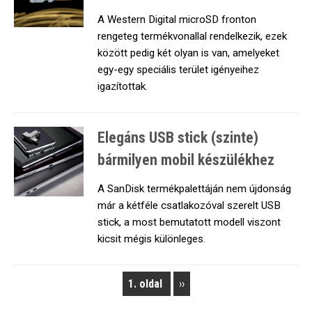
A Western Digital microSD fronton
rengeteg termékvonallal rendelkezik, ezek
között pedig két olyan is van, amelyeket
egy-egy speciális terület igényeihez
igazítottak.
Elegáns USB stick (szinte)
bármilyen mobil készülékhez
A SanDisk termékpalettáján nem újdonság
már a kétféle csatlakozóval szerelt USB
stick, a most bemutatott modell viszont
kicsit mégis különleges.
1. oldal
Next
››
Pagination
page