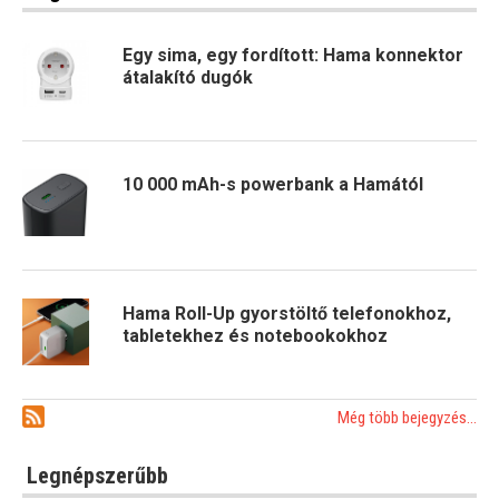
Egy sima, egy fordított: Hama konnektor
átalakító dugók
10 000 mAh-s powerbank a Hamától
Hama Roll-Up gyorstöltő telefonokhoz,
tabletekhez és notebookokhoz
Még több bejegyzés...
Legnépszerűbb