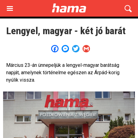
Skip
to
main
content
Lengyel, magyar - két jó barát
Facebook
Messenger
Twitter
Gmail
Március 23-án ünnepeljük a lengyel-magyar barátság
napját, amelynek történelme egészen az Árpád-korig
nyúlik vissza.