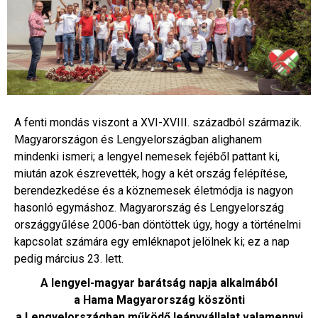
A fenti mondás viszont a XVI-XVIII. századból származik.
Magyarországon és Lengyelországban alighanem
mindenki ismeri; a lengyel nemesek fejéből pattant ki,
miután azok észrevették, hogy a két ország felépítése,
berendezkedése és a köznemesek életmódja is nagyon
hasonló egymáshoz. Magyarország és Lengyelország
országgyűlése 2006-ban döntöttek úgy, hogy a történelmi
kapcsolat számára egy emléknapot jelölnek ki; ez a nap
pedig március 23. lett.
A lengyel-magyar barátság napja alkalmából
a Hama Magyarország köszönti
a Lengyelországban működő leányvállalat valamennyi