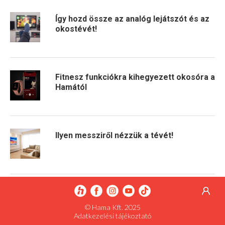
Így hozd össze az analóg lejátszót és az
okostévét!
Fitnesz funkciókra kihegyezett okosóra a
Hamától
Ilyen messziről nézzük a tévét!
© Hama Kft. 2025
Adatkezelési tájékoztató