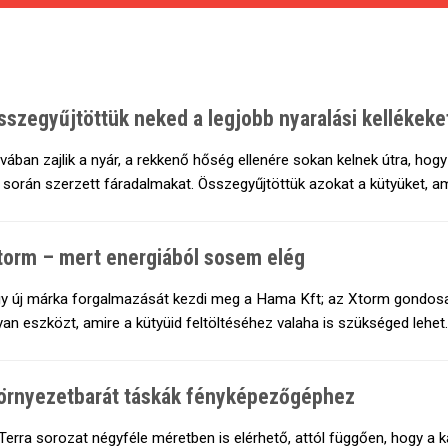
sszegyűjtöttük neked a legjobb nyaralási kellékeke
vában zajlik a nyár, a rekkenő hőség ellenére sokan kelnek útra, ho
 során szerzett fáradalmakat. Összegyűjtöttük azokat a kütyüket, am
torm – mert energiából sosem elég
y új márka forgalmazását kezdi meg a Hama Kft; az Xtorm gondosan
yan eszközt, amire a kütyüid feltöltéséhez valaha is szükséged lehet.
örnyezetbarát táskák fényképezőgéphez
Terra sorozat négyféle méretben is elérhető, attól függően, hogy a 