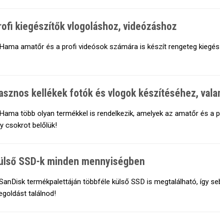
rofi kiegészítők vlogoláshoz, videózáshoz
Hama amatőr és a profi videósok számára is készít rengeteg kiegészí
asznos kellékek fotók és vlogok készítéséhez, val
Hama több olyan termékkel is rendelkezik, amelyek az amatőr és a p
y csokrot belőlük!
ülső SSD-k minden mennyiségben
SanDisk termékpalettáján többféle külső SSD is megtalálható, így s
goldást találnod!