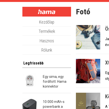
Skip
to
Fotó
main
content
Kezdőlap
Ö
Termékek
Ja
Hasznos
év
Rólunk
X
Legfrissebb
Eg
Egy sima, egy
ol
fordított: Hama
konnektor
átalakító dugók
K
10 000 mAh-s
A 
powerbank a