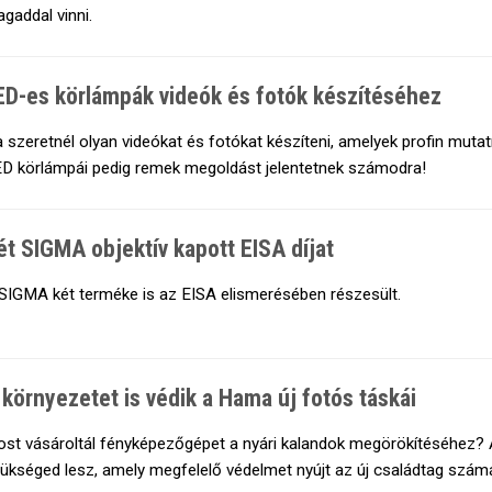
gaddal vinni.
ED-es körlámpák videók és fotók készítéséhez
 szeretnél olyan videókat és fotókat készíteni, amelyek profin muta
D körlámpái pedig remek megoldást jelentetnek számodra!
ét SIGMA objektív kapott EISA díjat
SIGMA két terméke is az EISA elismerésében részesült.
 környezetet is védik a Hama új fotós táskái
st vásároltál fényképezőgépet a nyári kalandok megörökítéséhez? A
ükséged lesz, amely megfelelő védelmet nyújt az új családtag szám