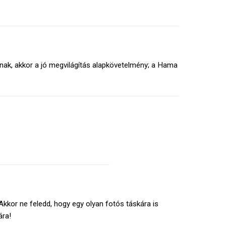
tnak, akkor a jó megvilágítás alapkövetelmény; a Hama
kkor ne feledd, hogy egy olyan fotós táskára is
ára!