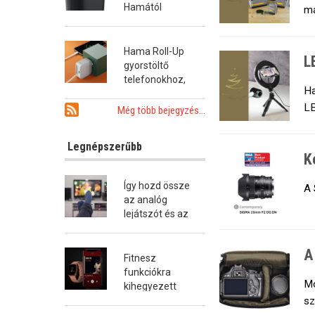
Hamától
ma
Hama Roll-Up
L
gyorstöltő
telefonokhoz,
Ha
tabletekhez és
LE
notebookokhoz
Még több bejegyzés...
Legnépszerűbb
K
Így hozd össze
A 
az analóg
lejátszót és az
okostévét!
A
Fitnesz
funkciókra
Mo
kihegyezett
sz
okosóra a
Hamától