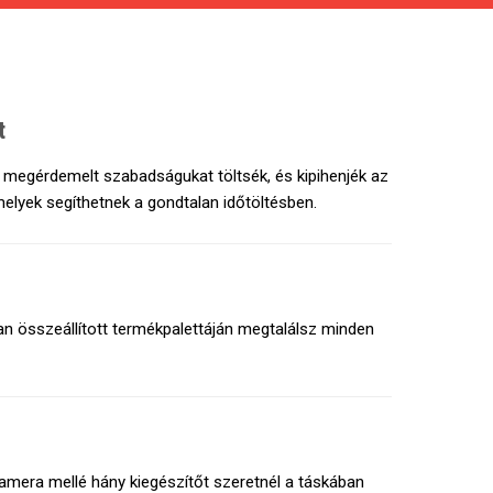
t
gy megérdemelt szabadságukat töltsék, és kipihenjék az
elyek segíthetnek a gondtalan időtöltésben.
 összeállított termékpalettáján megtalálsz minden
kamera mellé hány kiegészítőt szeretnél a táskában