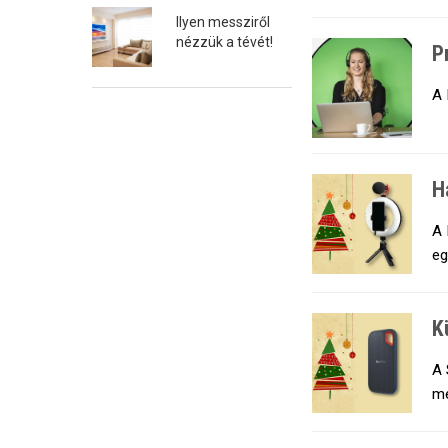
Ilyen messziről
nézzük a tévét!
P
A 
H
A 
eg
K
A 
me