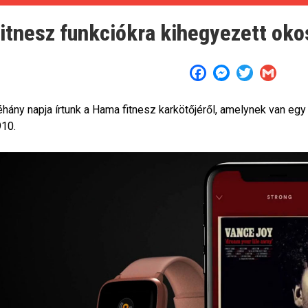
itnesz funkciókra kihegyezett oko
Facebook
Messenger
Twitter
Gmail
hány napja írtunk a Hama fitnesz karkötőjéről, amelynek van egy 
10.