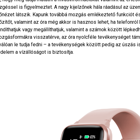
zgéssel is figyelmeztet. A nagy kijelzőnek hála ráadásul az üz
őnézet látszik. Kapunk továbbá mozgás emlékeztető funkciót és
őzítőt, valamint az óra még akkor is hasznos lehet, ha telefonról 
indíthatjuk vagy megállíthatjuk, valamint a számok között lépked
zgásformákra visszatérve, az óra nyolcféle tevékenységet támo
válóan le tudja fedni – a tevékenységek között pedig az úszás i
delem a vízállóságot is biztosítja.