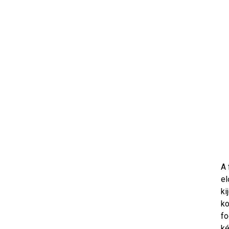
A 
el
ki
ko
fo
ké