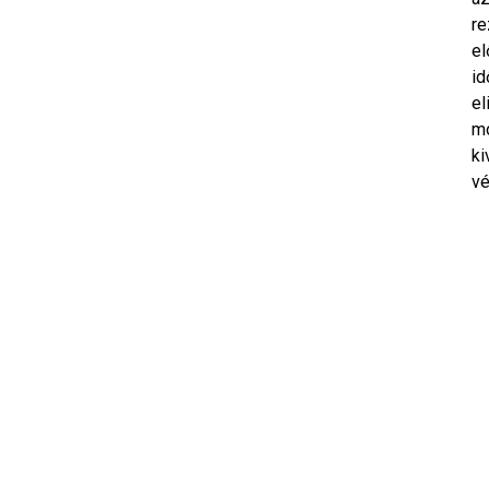
re
el
id
el
mo
ki
vé