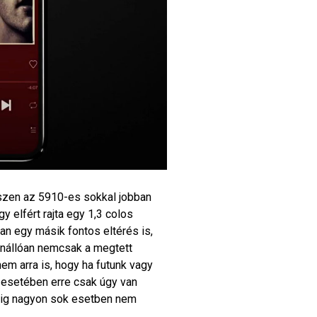
iszen az 5910-es sokkal jobban
y elfért rajta egy 1,3 colos
n egy másik fontos eltérés is,
önállóan nemcsak a megtett
em arra is, hogy ha futunk vagy
0 esetében erre csak úgy van
edig nagyon sok esetben nem