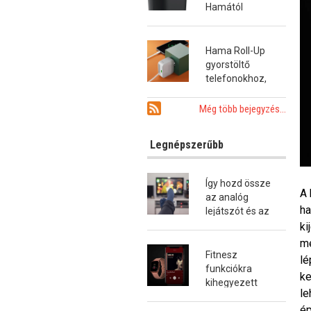
Hamától
Hama Roll-Up
gyorstöltő
telefonokhoz,
tabletekhez és
notebookokhoz
Még több bejegyzés...
Legnépszerűbb
Így hozd össze
A 
az analóg
ha
lejátszót és az
okostévét!
ki
mé
Fitnesz
lé
funkciókra
ke
kihegyezett
le
okosóra a
ép
Hamától