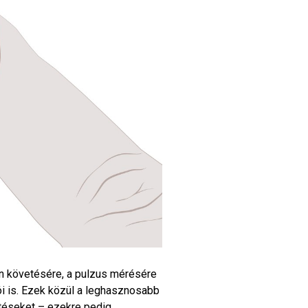
n követésére, a pulzus mérésére
i is. Ezek közül a leghasznosabb
ítéseket – ezekre pedig