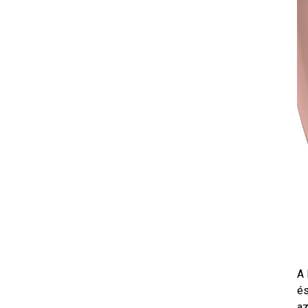
A 
és
az