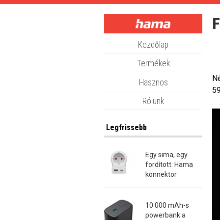
Skip
to
F
main
content
Kezdőlap
Termékek
Né
Hasznos
59
Rólunk
Legfrissebb
Egy sima, egy
fordított: Hama
konnektor
átalakító dugók
10 000 mAh-s
powerbank a