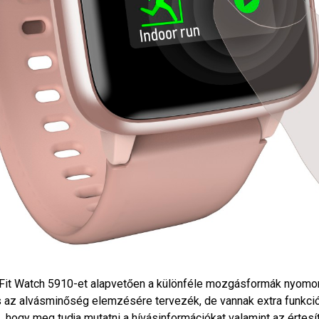
Fit Watch 5910-et alapvetően a különféle mozgásformák nyomo
 az alvásminőség elemzésére tervezék, de vannak extra funkció
, hogy meg tudja mutatni a hívásinformációkat valamint az értes