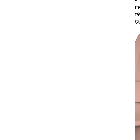
me
tá
St