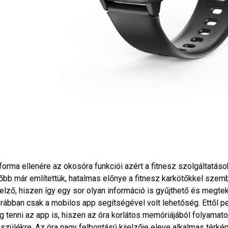
forma ellenére az okosóra funkciói azért a fitnesz szolgáltatás
őbb már említettük, hatalmas előnye a fitnesz karkötőkkel szem
jelző, hiszen így egy sor olyan információ is gyűjthető és megtek
rábban csak a mobilos app segítségével volt lehetőség. Ettől p
g tenni az app is, hiszen az óra korlátos memóriájából folyamatos
szülékre. Az óra nagy felbontású kijelzője eleve alkalmas térké