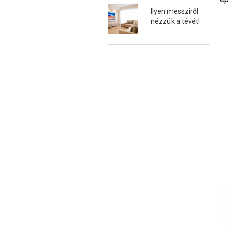
Ilyen messziről
nézzük a tévét!