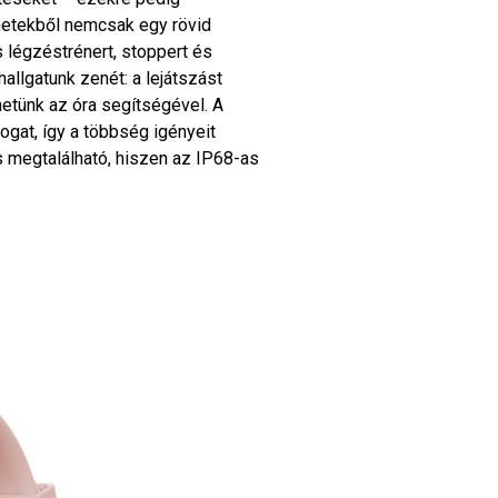
enetekből nemcsak egy rövid
 légzéstrénert, stoppert és
hallgatunk zenét: a lejátszást
hetünk az óra segítségével. A
gat, így a többség igényeit
s megtalálható, hiszen az IP68-as