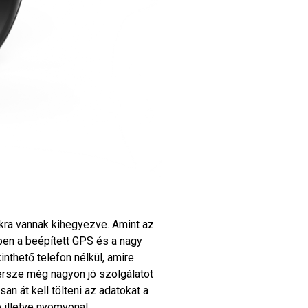
okra vannak kihegyezve. Amint az
ben a beépített GPS és a nagy
inthető telefon nélkül, amire
ersze még nagyon jó szolgálatot
an át kell tölteni az adatokat a
p illetve nyomvonal