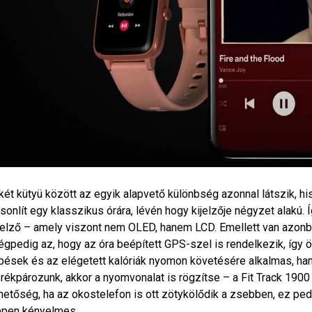
két kütyü között az egyik alapvető különbség azonnal látszik, h
sonlít egy klasszikus órára, lévén hogy kijelzője négyzet alakú. Íg
jelző – amely viszont nem OLED, hanem LCD. Emellett van azonba
gpedig az, hogy az óra beépített GPS-szel is rendelkezik, így 
pések és az elégetett kalóriák nyomon követésére alkalmas, han
rékpározunk, akkor a nyomvonalat is rögzítse – a Fit Track 190
hetőség, ha az okostelefon is ott zötykölődik a zsebben, ez p
pen kényelmes.