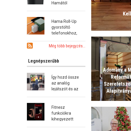
Hamától
Kel
Hama Roll-Up
gyorstöltő
telefonokhoz,
tabletekhez és
notebookokhoz
Még több bejegyzés...
Legnépszerűbb
Adomány a 
Reformá
Így hozd össze
Szeretetszo
az analóg
lejátszót és az
Alapítvány
okostévét!
Fitnesz
funkciókra
kihegyezett
okosóra a
Hamától