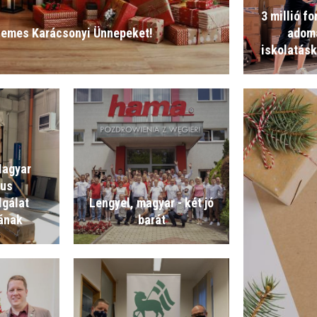
3 millió fo
lemes Karácsonyi Ünnepeket!
adom
iskolatás
Magyar
tus
lgálat
Lengyel, magyar - két jó
ának
barát