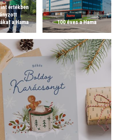
rint értékben
ányzott
kákat a Hama
100 éves a Hama