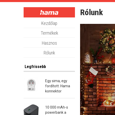
Skip
to
Rólunk
main
content
Kezdőlap
Termékek
Hasznos
Rólunk
Legfrissebb
Egy sima, egy
fordított: Hama
konnektor
átalakító dugók
10 000 mAh-s
powerbank a