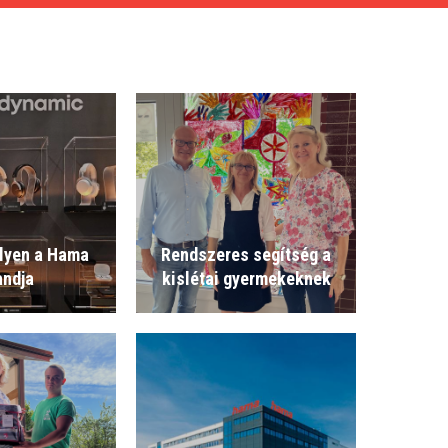
ilyen a Hama
Rendszeres segítség a
andja
kislétai gyermekeknek