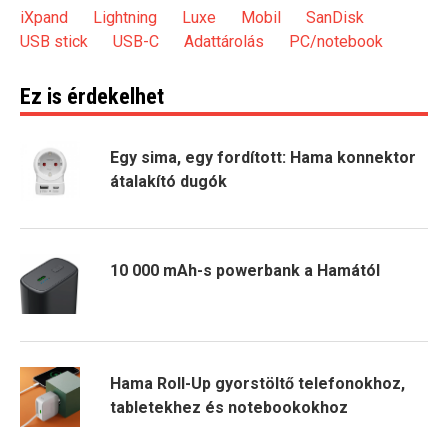
iXpand
Lightning
Luxe
Mobil
SanDisk
USB stick
USB-C
Adattárolás
PC/notebook
Ez is érdekelhet
Egy sima, egy fordított: Hama konnektor
átalakító dugók
10 000 mAh-s powerbank a Hamától
Hama Roll-Up gyorstöltő telefonokhoz,
tabletekhez és notebookokhoz