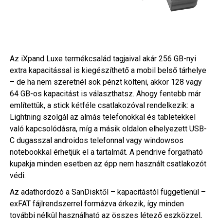
Az iXpand Luxe termékcsalád tagjaival akár 256 GB-nyi
extra kapacitással is kiegészíthető a mobil belső tárhelye
– de ha nem szeretnél sok pénzt költeni, akkor 128 vagy
64 GB-os kapacitást is választhatsz. Ahogy fentebb már
említettük, a stick kétféle csatlakozóval rendelkezik: a
Lightning szolgál az almás telefonokkal és tabletekkel
való kapcsolódásra, míg a másik oldalon elhelyezett USB-
C dugasszal androidos telefonnal vagy windowsos
notebookkal érhetjük el a tartalmát. A pendrive forgatható
kupakja minden esetben az épp nem használt csatlakozót
védi.
Az adathordozó a SanDisktől – kapacitástól függetlenül –
exFAT fájlrendszerrel formázva érkezik, így minden
további nélkül használható az összes létező eszközzel,