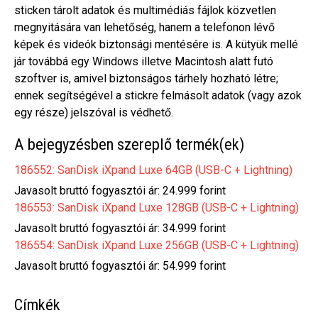
sticken tárolt adatok és multimédiás fájlok közvetlen
megnyitására van lehetőség, hanem a telefonon lévő
képek és videók biztonsági mentésére is. A kütyük mellé
jár továbbá egy Windows illetve Macintosh alatt futó
szoftver is, amivel biztonságos tárhely hozható létre;
ennek segítségével a stickre felmásolt adatok (vagy azok
egy része) jelszóval is védhető.
A bejegyzésben szereplő termék(ek)
186552: SanDisk iXpand Luxe 64GB (USB-C + Lightning)
Javasolt bruttó fogyasztói ár: 24.999 forint
186553: SanDisk iXpand Luxe 128GB (USB-C + Lightning)
Javasolt bruttó fogyasztói ár: 34.999 forint
186554: SanDisk iXpand Luxe 256GB (USB-C + Lightning)
Javasolt bruttó fogyasztói ár: 54.999 forint
Címkék