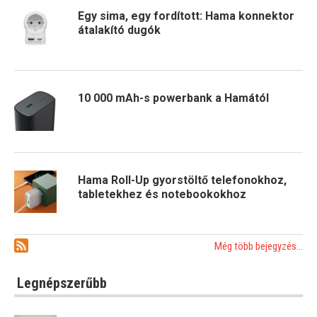
Egy sima, egy fordított: Hama konnektor
átalakító dugók
10 000 mAh-s powerbank a Hamától
Hama Roll-Up gyorstöltő telefonokhoz,
tabletekhez és notebookokhoz
Még több bejegyzés...
Legnépszerűbb