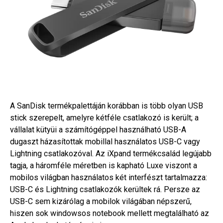
A SanDisk termékpalettáján korábban is több olyan USB
stick szerepelt, amelyre kétféle csatlakozó is került; a
vállalat kütyüi a számítógéppel használható USB-A
dugaszt házasítottak mobillal használatos USB-C vagy
Lightning csatlakozóval. Az iXpand termékcsalád legújabb
tagja, a háromféle méretben is kapható Luxe viszont a
mobilos világban használatos két interfészt tartalmazza:
USB-C és Lightning csatlakozók kerültek rá. Persze az
USB-C sem kizárólag a mobilok világában népszerű,
hiszen sok windowsos notebook mellett megtalálható az