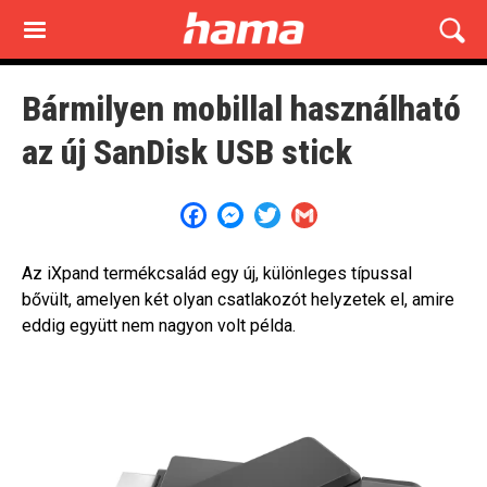
Skip
to
main
content
Bármilyen mobillal használható
az új SanDisk USB stick
Facebook
Messenger
Twitter
Gmail
Az iXpand termékcsalád egy új, különleges típussal
bővült, amelyen két olyan csatlakozót helyzetek el, amire
eddig együtt nem nagyon volt példa.