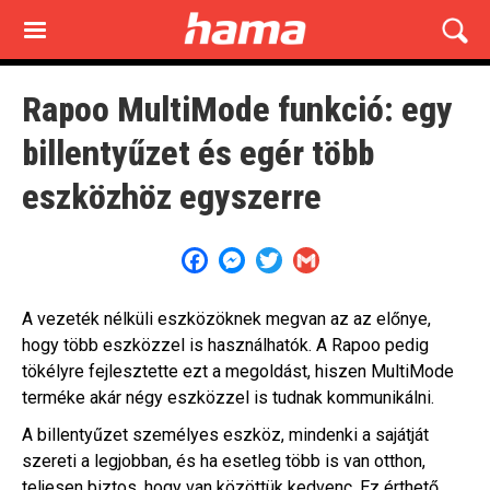
Skip
to
main
content
Rapoo MultiMode funkció: egy
billentyűzet és egér több
eszközhöz egyszerre
Facebook
Messenger
Twitter
Gmail
A vezeték nélküli eszközöknek megvan az az előnye,
hogy több eszközzel is használhatók. A Rapoo pedig
tökélyre fejlesztette ezt a megoldást, hiszen MultiMode
terméke akár négy eszközzel is tudnak kommunikálni.
A billentyűzet személyes eszköz, mindenki a sajátját
szereti a legjobban, és ha esetleg több is van otthon,
teljesen biztos, hogy van közöttük kedvenc. Ez érthető,