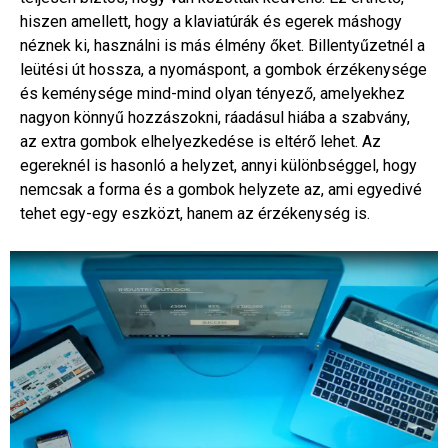
hiszen amellett, hogy a klaviatúrák és egerek máshogy
néznek ki, használni is más élmény őket. Billentyűzetnél a
leütési út hossza, a nyomáspont, a gombok érzékenysége
és keménysége mind-mind olyan tényező, amelyekhez
nagyon könnyű hozzászokni, ráadásul hiába a szabvány,
az extra gombok elhelyezkedése is eltérő lehet. Az
egereknél is hasonló a helyzet, annyi különbséggel, hogy
nemcsak a forma és a gombok helyzete az, ami egyedivé
tehet egy-egy eszközt, hanem az érzékenység is.