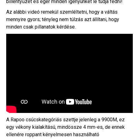
billentyűzet és egér minden igényünket le tudja fedni!
Az alábbi videó remekül szemléltetni, hogy a váltás
mennyire gyors; tényleg nem túlzás azt állítani, hogy
minden csak pillanatok kérdése.
A Rapoo csúcskategóriás szettje jelenleg a 9900M, ez
egy vékony kialakítású, mindössze 4 mm-es, de ennek
ellenére roppant kényelmesen használható