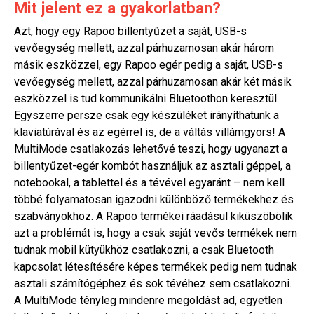
Mit jelent ez a gyakorlatban?
Azt, hogy egy Rapoo billentyűzet a saját, USB-s
vevőegység mellett, azzal párhuzamosan akár három
másik eszközzel, egy Rapoo egér pedig a saját, USB-s
vevőegység mellett, azzal párhuzamosan akár két másik
eszközzel is tud kommunikálni Bluetoothon keresztül.
Egyszerre persze csak egy készüléket irányíthatunk a
klaviatúrával és az egérrel is, de a váltás villámgyors! A
MultiMode csatlakozás lehetővé teszi, hogy ugyanazt a
billentyűzet-egér kombót használjuk az asztali géppel, a
notebookal, a tablettel és a tévével egyaránt – nem kell
többé folyamatosan igazodni különböző termékekhez és
szabványokhoz. A Rapoo termékei ráadásul kiküszöbölik
azt a problémát is, hogy a csak saját vevős termékek nem
tudnak mobil kütyükhöz csatlakozni, a csak Bluetooth
kapcsolat létesítésére képes termékek pedig nem tudnak
asztali számítógéphez és sok tévéhez sem csatlakozni.
A MultiMode tényleg mindenre megoldást ad, egyetlen