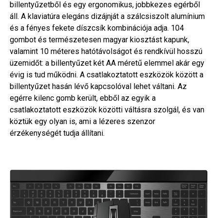
billentyűzetből és egy ergonomikus, jobbkezes egérből
áll. A klaviatúra elegáns dizájnját a szálcsiszolt alumínium
és a fényes fekete díszcsík kombinációja adja. 104
gombot és természetesen magyar kiosztást kapunk,
valamint 10 méteres hatótávolságot és rendkívül hosszú
üzemidőt: a billentyűzet két AA méretű elemmel akár egy
évig is tud működni. A csatlakoztatott eszközök között a
billentyűzet hasán lévő kapcsolóval lehet váltani. Az
egérre kilenc gomb került, ebből az egyik a
csatlakoztatott eszközök közötti váltásra szolgál, és van
köztük egy olyan is, ami a lézeres szenzor
érzékenységét tudja állítani.