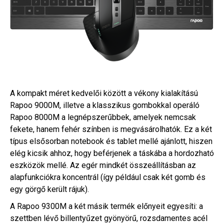
A kompakt méret kedvelői között a vékony kialakítású
Rapoo 9000M, illetve a klasszikus gombokkal operáló
Rapoo 8000M a legnépszerűbbek, amelyek nemcsak
fekete, hanem fehér színben is megvásárolhatók. Ez a két
típus elsősorban notebook és tablet mellé ajánlott, hiszen
elég kicsik ahhoz, hogy beférjenek a táskába a hordozható
eszközök mellé. Az egér mindkét összeállításban az
alapfunkciókra koncentrál (így például csak két gomb és
egy görgő került rájuk).
A Rapoo 9300M a két másik termék előnyeit egyesíti: a
szettben lévő billentyűzet gyönyörű, rozsdamentes acél