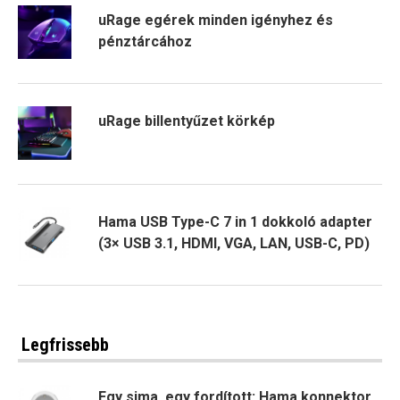
uRage egérek minden igényhez és
pénztárcához
uRage billentyűzet körkép
Hama USB Type-C 7 in 1 dokkoló adapter
(3× USB 3.1, HDMI, VGA, LAN, USB-C, PD)
Legfrissebb
Egy sima, egy fordított: Hama konnektor