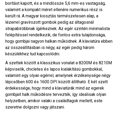
borítást kapott, és a mindössze 5,6 mm-es vastagság,
valamint a kompakt méret ellenére numerikus rész is
került rá. A magyar kiosztás természetesen alap, a
lézerrel gravírozott gombok pedig az áltagosnál
strapabíróbbnak ígérkeznek. Az egér szintén minimalista
felépítéssel rendelkezik, de fontos extra tulajdonsága,
hogy gombjai nagyon halkan működnek. A klaviatúra ebben
az összeállításban is négy, az egér pedig három
készülékhez tud kapcsolódni.
A szettek között a klasszikus vonalat a 8200M és 8210M
képviselik, chicletes és lapos kialakítású gombokkal,
valamint egy olyan egérrel, amelynek érzékenysége négy
lépcsőben 600 és 1600 DPI között állítható. E két szett
érdekessége, hogy mind a klaviatúrák mind az egerek
gombjait halk működésre tervezték, így ideálisak olyan
helyzetben, amikor valaki a családtagok mellett, este
szeretne dolgozni vagy játszani.