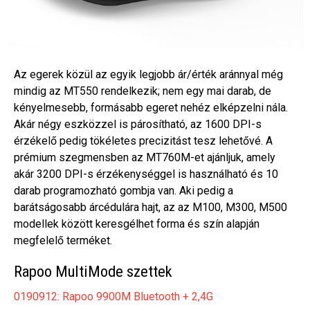
Az egerek közül az egyik legjobb ár/érték aránnyal még
mindig az MT550 rendelkezik; nem egy mai darab, de
kényelmesebb, formásabb egeret nehéz elképzelni nála.
Akár négy eszközzel is párosítható, az 1600 DPI-s
érzékelő pedig tökéletes precizitást tesz lehetővé. A
prémium szegmensben az MT760M-et ajánljuk, amely
akár 3200 DPI-s érzékenységgel is használható és 10
darab programozható gombja van. Aki pedig a
barátságosabb árcédulára hajt, az az M100, M300, M500
modellek között keresgélhet forma és szín alapján
megfelelő terméket.
Rapoo MultiMode szettek
0190912: Rapoo 9900M Bluetooth + 2,4G