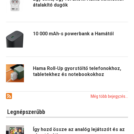
átalakító dugók
10 000 mAh-s powerbank a Hamától
Hama Roll-Up gyorstöltő telefonokhoz,
tabletekhez és notebookokhoz
Még több bejegyzés...
Legnépszerűbb
Így hozd össze az analóg lejátszót és az