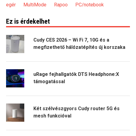
egér
MultiMode
Rapoo
PC/notebook
Ez is érdekelhet
Cudy CES 2026 – Wi Fi 7, 10G és a
megfizethető hálózatépítés új korszaka
uRage fejhallgatók DTS Headphone:X
támogatással
Két szélvészgyors Cudy router 5G és
mesh funkcióval