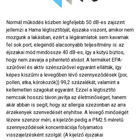
Normál működés közben legfeljebb 50 dB-es zajszint
jellemzi a Hama légtisztítóját, éjszaka viszont, amikor nem
mozgunk a lakásban, ezért a légáramlatok sem kavarnak
fel sok port, elegendő alacsonyabb teljesítmény is: az
éjszakai mód mindössze 40 dB-es, így a kütyü biztos,
hogy nem zavarja a pihentető alvást. A terméket EPA-
szűrővel és aktív szénszűrővel egyaránt ellátták, így
képes kiszűrni a levegőben lévő szennyeződések (por,
pollen, atka, kórokozók)) 99,2 százalékát, valamint a
kellemetlen szagokat egyaránt. Ezzel a légtisztító
nemcsak hosszú távon javítja az életminőséget, hanem
akár abban is segít, hogy az allergia szezonban az arra
érzékenyek szenvedését enyhítse. A levegő minőségét
lézere szenzor méri, a kijelzőn pedig a PM2.5 méretű
szennyeződések koncentrációja folyamatos
visszajelzésként szolgál. (A kijelző éjszakai