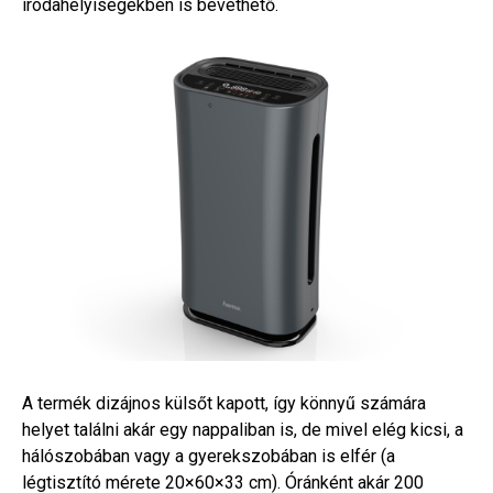
irodahelyiségekben is bevethető.
A termék dizájnos külsőt kapott, így könnyű számára
helyet találni akár egy nappaliban is, de mivel elég kicsi, a
hálószobában vagy a gyerekszobában is elfér (a
légtisztító mérete 20×60×33 cm). Óránként akár 200