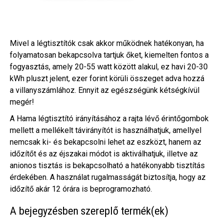
Mivel a légtisztítók csak akkor működnek hatékonyan, ha
folyamatosan bekapcsolva tartjuk őket, kiemelten fontos a
fogyasztás, amely 20-55 watt között alakul, ez havi 20-30
kWh pluszt jelent, ezer forint körüli összeget adva hozzá
a villanyszámlához. Ennyit az egészségünk kétségkívül
megér!
A Hama légtisztító irányításához a rajta lévő érintőgombok
mellett a mellékelt távirányítót is használhatjuk, amellyel
nemcsak ki- és bekapcsolni lehet az eszközt, hanem az
időzítőt és az éjszakai módot is aktiválhatjuk, illetve az
anionos tisztás is bekapcsolható a hatékonyabb tisztítás
érdekében. A használat rugalmasságát biztosítja, hogy az
időzítő akár 12 órára is beprogramozható.
A bejegyzésben szereplő termék(ek)