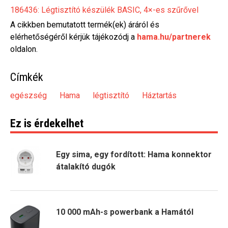
186436: Légtisztító készülék BASIC, 4×-es szűrővel
A cikkben bemutatott termék(ek) áráról és
elérhetőségéről kérjük tájékozódj a
hama.hu/partnerek
oldalon.
Címkék
egészség
Hama
légtisztító
Háztartás
Ez is érdekelhet
Egy sima, egy fordított: Hama konnektor
átalakító dugók
10 000 mAh-s powerbank a Hamától