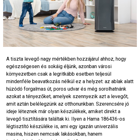
A tiszta levegő nagy mértékben hozzájárul ahhoz, hogy
egészségesen és sokáig éljünk, azonban városi
környezetben csak a legritkább esetben teljesül
mindenféle beavatkozás nélkül ez a helyzet: az ablak alatt
húzódó forgalmas út, poros udvar és még sorolhatnánk
azokat a tényezőket, amelyek szennyezik azt a levegőt,
amit aztán belélegzünk az otthonunkban. Szerencsére jó
ideje léteznek már olyan készülékek, amiket direkt a
levegő tisztítására találtak ki. Ilyen a Hama 186436-os
légtisztító készüléke is, ami egy igazán univerzális
masina, hiszen nemcsak lakásokban, hanem