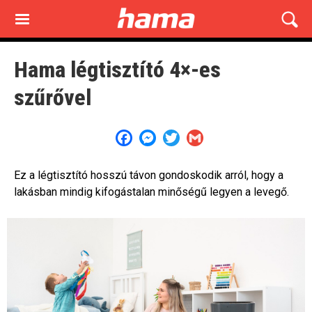
Skip
to
main
content
Hama légtisztító 4×-es
szűrővel
Facebook
Messenger
Twitter
Gmail
Ez a légtisztító hosszú távon gondoskodik arról, hogy a
lakásban mindig kifogástalan minőségű legyen a levegő.