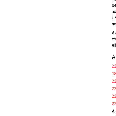
be
no
US
ne
Az
cs
el
A
22
18
22
22
22
22
A 