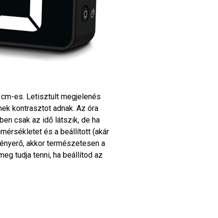
5 cm-es. Letisztult megjelenés
mek kontrasztot adnak. Az óra
en csak az idő látszik, de ha
érsékletet és a beállított (akár
 fényerő, akkor természetesen a
meg tudja tenni, ha beállítod az