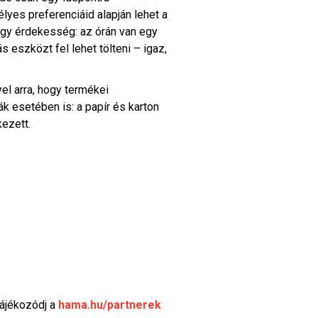
yes preferenciáid alapján lehet a
egy érdekesség: az órán van egy
 eszközt fel lehet tölteni – igaz,
l arra, hogy termékei
k esetében is: a papír és karton
ezett.
tájékozódj a
hama.hu/partnerek