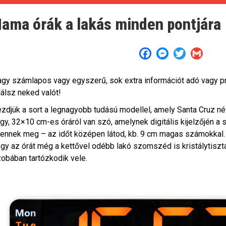
ama órák a lakás minden pontjára
Facebook
Messenger
Twitter
Gmail
gy számlapos vagy egyszerű, sok extra információt adó vagy pro
lálsz neked valót!
zdjük a sort a legnagyobb tudású modellel, amely Santa Cruz né
gy, 32×10 cm-es óráról van szó, amelynek digitális kijelzőjén 
lennek meg – az időt középen látod, kb. 9 cm magas számokkal. 
gy az órát még a kettővel odébb lakó szomszéd is kristálytisztá
obában tartózkodik vele.