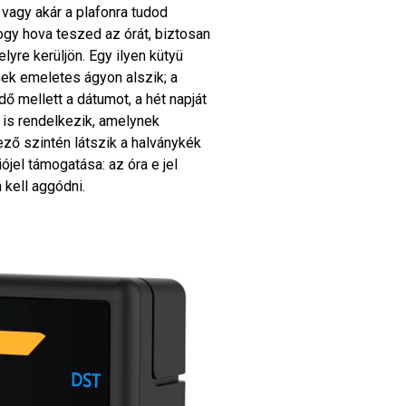
a vagy akár a plafonra tudod
hogy hova teszed az órát, biztosan
lyre kerüljön. Egy ilyen kütyü
ek emeletes ágyon alszik; a
ő mellett a dátumot, a hét napját
 is rendelkezik, amelynek
kező szintén látszik a halványkék
ójel támogatása: az óra e jel
 kell aggódni.