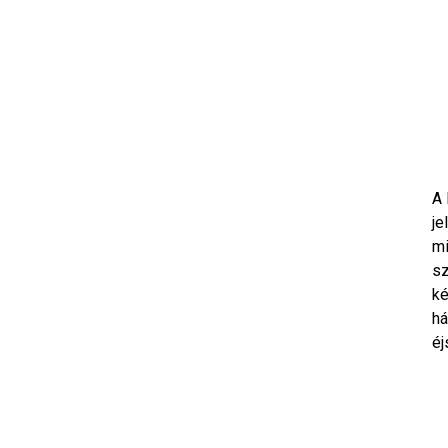
A 
je
mi
sz
ké
há
éj