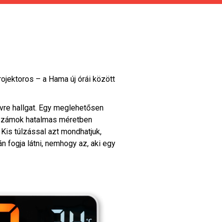
jektoros – a Hama új órái között
vre hallgat. Egy meglehetősen
a számok hatalmas méretben
Kis túlzással azt mondhatjuk,
n fogja látni, nemhogy az, aki egy