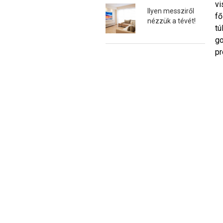
vi
Ilyen messziről
fő
nézzük a tévét!
tú
go
pr