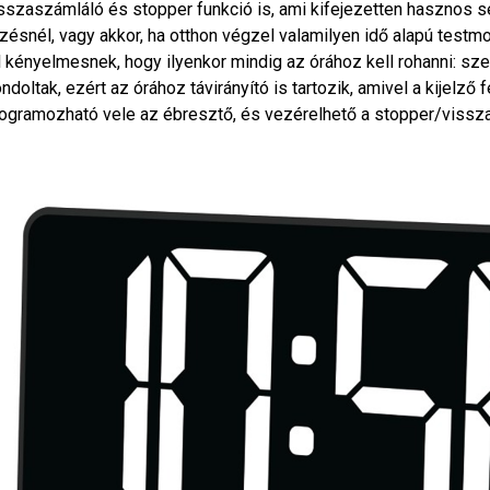
sszaszámláló és stopper funkció is, ami kifejezetten hasznos s
zésnél, vagy akkor, ha otthon végzel valamilyen idő alapú test
l kényelmesnek, hogy ilyenkor mindig az órához kell rohanni: sze
ndoltak, ezért az órához távirányító is tartozik, amivel a kijelző f
ogramozható vele az ébresztő, és vezérelhető a stopper/vissza