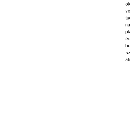
ol
ve
tu
na
pl
és
be
sz
al