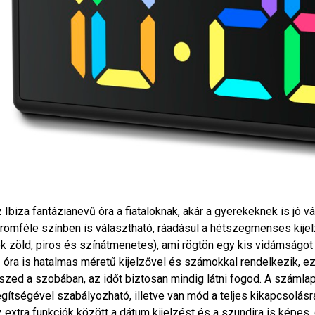
 Ibiza fantázianevű óra a fiataloknak, akár a gyerekeknek is jó v
romféle színben is választható, ráadásul a hétszegmenses kijelz
k zöld, piros és színátmenetes), ami rögtön egy kis vidámság
 óra is hatalmas méretű kijelzővel és számokkal rendelkezik, ez
szed a szobában, az időt biztosan mindig látni fogod. A száml
gítségével szabályozható, illetve van mód a teljes kikapcsolásr
 extra funkciók között a dátum kijelzést és a szundira is képes,