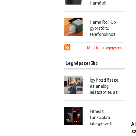
Hamától
Hama Roll-Up
gyorstöltő
telefonokhoz,
tabletekhez és
notebookokhoz
Még több bejegyzés...
Legnépszerűbb
Így hozd össze
az analóg
lejátszót és az
okostévét!
Fitnesz
funkciókra
A 
kihegyezett
okosóra a
sz
Hamától