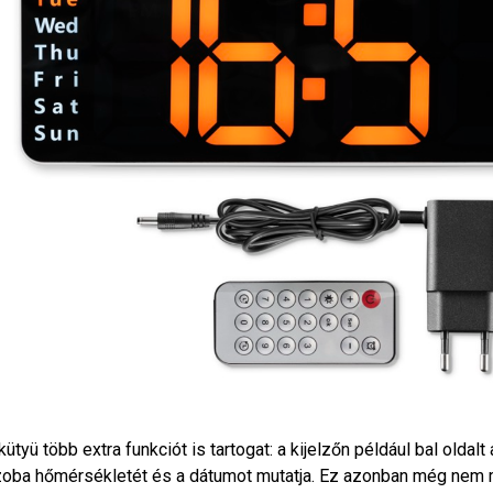
kütyü több extra funkciót is tartogat: a kijelzőn például bal oldalt 
oba hőmérsékletét és a dátumot mutatja. Ez azonban még nem m