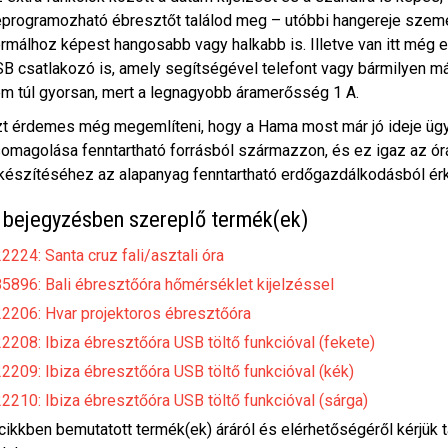
programozható ébresztőt találod meg – utóbbi hangereje személ
rmálhoz képest hangosabb vagy halkabb is. Illetve van itt még 
B csatlakozó is, amely segítségével telefont vagy bármilyen más
m túl gyorsan, mert a legnagyobb áramerősség 1 A.
t érdemes még megemlíteni, hogy a Hama most már jó ideje ügye
omagolása fenntartható forrásból származzon, és ez igaz az órá
készítéséhez az alapanyag fenntartható erdőgazdálkodásból érk
 bejegyzésben szereplő termék(ek)
2224: Santa cruz fali/asztali óra
5896: Bali ébresztőóra hőmérséklet kijelzéssel
2206: Hvar projektoros ébresztőóra
2208: Ibiza ébresztőóra USB töltő funkcióval (fekete)
2209: Ibiza ébresztőóra USB töltő funkcióval (kék)
2210: Ibiza ébresztőóra USB töltő funkcióval (sárga)
cikkben bemutatott termék(ek) áráról és elérhetőségéről kérjük 