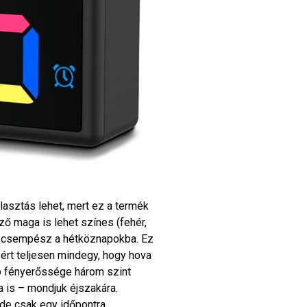
álasztás lehet, mert ez a termék
ő maga is lehet színes (fehér,
ot csempész a hétköznapokba. Ez
ért teljesen mindegy, hogy hova
ap fényerőssége három szint
a is – mondjuk éjszakára.
 de csak egy időpontra