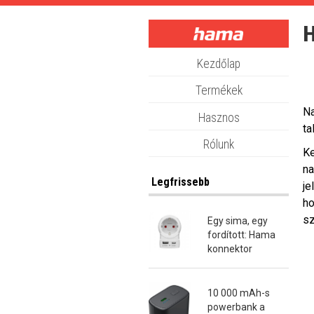
Skip
to
H
main
content
Kezdőlap
Termékek
Na
Hasznos
ta
Rólunk
Ke
na
Legfrissebb
je
ho
sz
Egy sima, egy
fordított: Hama
konnektor
átalakító dugók
10 000 mAh-s
powerbank a