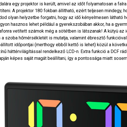
dalára egy projektor is került, amivel az időt folyamatosan a falr
títeni. A projektor 180 fokban állítható, ezért teljesen mindegy, 
dod olyan helyzetbe forgatni, hogy az idő kényelmesen látható he
gyon hasznos lehet például a gyerekszobában akkor, ha a gyerm
afonra vetített számok még a sötétben is látszanak! A kütyü az id
 a szoba hőmérsékletét is mutatja, valamint ébresztő funkcióval
állított időpontjai (merthogy ebből kettő is lehet) közül a követ
ínű háttérvilágítással rendelkező LCD-n. Extra funkció a DCF rádi
apján képes saját magát beállítani, így a pontossága miatt sosem