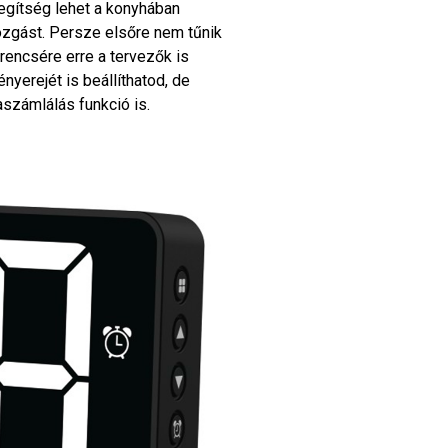
egítség lehet a konyhában
mozgást. Persze elsőre nem tűnik
rencsére erre a tervezők is
ényerejét is beállíthatod, de
számlálás funkció is.