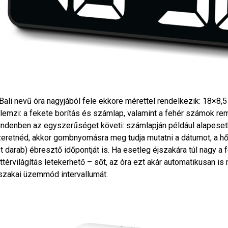
Bali nevű óra nagyjából fele ekkore mérettel rendelkezik: 18×8,
llemzi: a fekete borítás és számlap, valamint a fehér számok re
ndenben az egyszerűséget követi: számlapján például alapesetb
eretnéd, akkor gombnyomásra meg tudja mutatni a dátumot, a hőm
t darab) ébresztő időpontját is. Ha esetleg éjszakára túl nagy a
ttérvilágítás letekerhető – sőt, az óra ezt akár automatikusan is 
szakai üzemmód intervallumát.