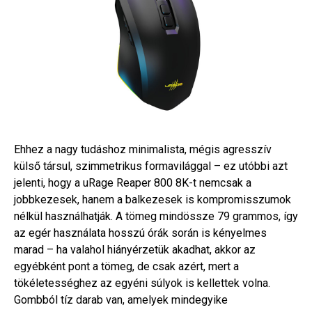
Ehhez a nagy tudáshoz minimalista, mégis agresszív
külső társul, szimmetrikus formavilággal – ez utóbbi azt
jelenti, hogy a uRage Reaper 800 8K-t nemcsak a
jobbkezesek, hanem a balkezesek is kompromisszumok
nélkül használhatják. A tömeg mindössze 79 grammos, így
az egér használata hosszú órák során is kényelmes
marad – ha valahol hiányérzetük akadhat, akkor az
egyébként pont a tömeg, de csak azért, mert a
tökéletességhez az egyéni súlyok is kellettek volna.
Gombból tíz darab van, amelyek mindegyike