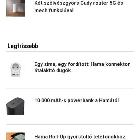
Két szélvészgyors Cudy router 5G és
mesh funkcióval
Legfrissebb
Egy sima, egy fordított: Hama konnektor
átalakító dugók
10 000 mAh-s powerbank a Hamától
Hama Roll-Up gyorstöltő telefonokhoz,