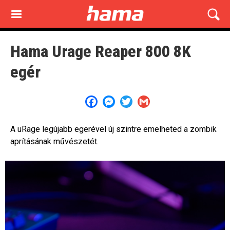
Skip
to
main
content
Hama Urage Reaper 800 8K
egér
Facebook
Messenger
Twitter
Gmail
A uRage legújabb egerével új szintre emelheted a zombik
aprításának művészetét.