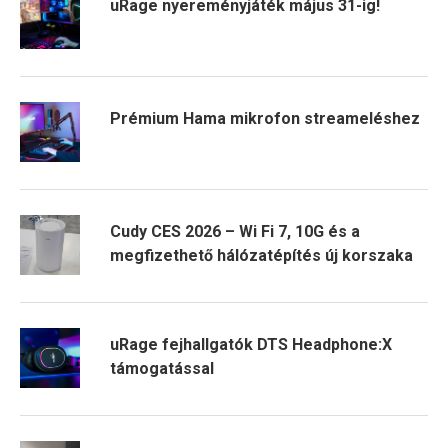
uRage nyereményjáték május 31-ig!
Prémium Hama mikrofon streameléshez
Cudy CES 2026 – Wi Fi 7, 10G és a
megfizethető hálózatépítés új korszaka
uRage fejhallgatók DTS Headphone:X
támogatással