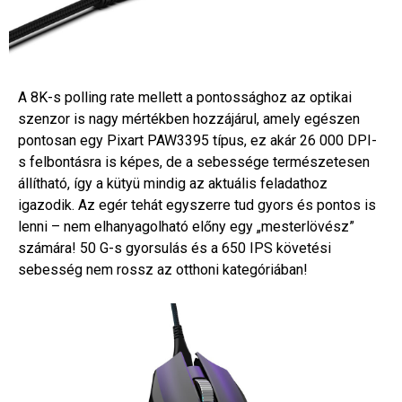
A 8K-s polling rate mellett a pontossághoz az optikai
szenzor is nagy mértékben hozzájárul, amely egészen
pontosan egy Pixart PAW3395 típus, ez akár 26 000 DPI-
s felbontásra is képes, de a sebessége természetesen
állítható, így a kütyü mindig az aktuális feladathoz
igazodik. Az egér tehát egyszerre tud gyors és pontos is
lenni – nem elhanyagolható előny egy „mesterlövész”
számára! 50 G-s gyorsulás és a 650 IPS követési
sebesség nem rossz az otthoni kategóriában!