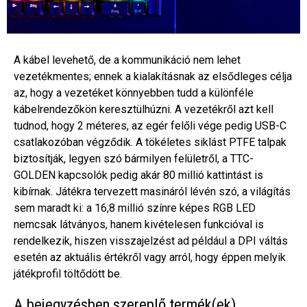
A kábel levehető, de a kommunikáció nem lehet
vezetékmentes; ennek a kialakításnak az elsődleges célja
az, hogy a vezetéket könnyebben tudd a különféle
kábelrendezőkön keresztülhúzni. A vezetékről azt kell
tudnod, hogy 2 méteres, az egér felőli vége pedig USB-C
csatlakozóban végződik. A tökéletes siklást PTFE talpak
biztosítják, legyen szó bármilyen felületről, a TTC-
GOLDEN kapcsolók pedig akár 80 millió kattintást is
kibírnak. Játékra tervezett masináról lévén szó, a világítás
sem maradt ki: a 16,8 millió színre képes RGB LED
nemcsak látványos, hanem kivételesen funkcióval is
rendelkezik, hiszen visszajelzést ad például a DPI váltás
esetén az aktuális értékről vagy arról, hogy éppen melyik
játékprofil töltődött be.
A bejegyzésben szereplő termék(ek)