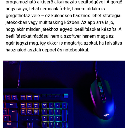
programozható a kísérő alkalmazás segítségével. A görgő
négyirányú, tehát nemcsak fel-le, hanem oldalra is
görgethetsz vele – ez különösen hasznos lehet stratégiai
játékokban vagy multitasking közben. Az app arra is jó,
hogy akár minden játékhoz egyedi beállításokat készíts. A
beállításokat ráadásul nem a szoftver, hanem maga az
egér jegyzi meg, így akkor is megtartja azokat, ha felváltva
használod asztali géppel és notebookkal.