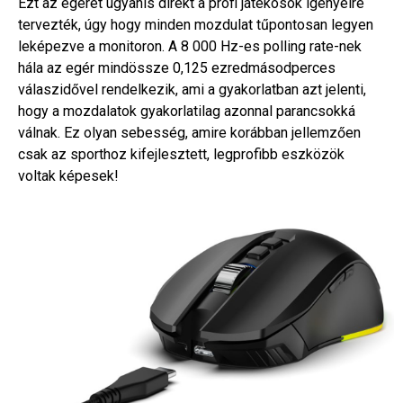
Ezt az egeret ugyanis direkt a profi játékosok igényeire
tervezték, úgy hogy minden mozdulat tűpontosan legyen
leképezve a monitoron. A 8 000 Hz-es polling rate-nek
hála az egér mindössze 0,125 ezredmásodperces
válaszidővel rendelkezik, ami a gyakorlatban azt jelenti,
hogy a mozdalatok gyakorlatilag azonnal parancsokká
válnak. Ez olyan sebesség, amire korábban jellemzően
csak az sporthoz kifejlesztett, legprofibb eszközök
voltak képesek!