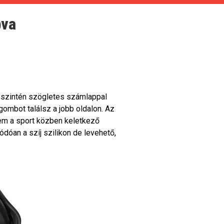
bva
a szintén szögletes számlappal
 gombot találsz a jobb oldalon. Az
em a sport közben keletkező
dóan a szíj szilikon de levehető,