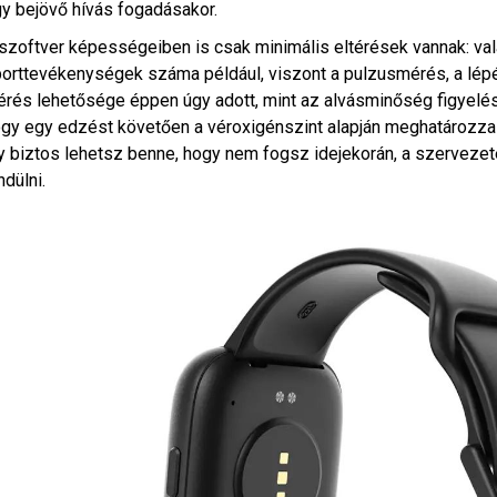
y bejövő hívás fogadásakor.
szoftver képességeiben is csak minimális eltérések vannak: va
orttevékenységek száma például, viszont a pulzusmérés, a lép
rés lehetősége éppen úgy adott, mint az alvásminőség figyelés
gy egy edzést követően a véroxigénszint alapján meghatározza a
y biztos lehetsz benne, hogy nem fogsz idejekorán, a szerveze
ndülni.