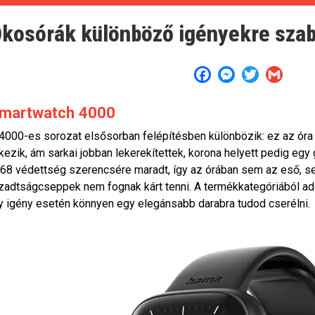
kosórák különböző igényekre sza
Facebook
Messenger
Twitter
Gmail
martwatch 4000
4000-es sorozat elsősorban felépítésben különbözik: ez az ór
kezik, ám sarkai jobban lekerekítettek, korona helyett pedig egy
68 védettség szerencsére maradt, így az órában sem az eső, s
zadtságcseppek nem fognak kárt tenni. A termékkategóriából adó
y igény esetén könnyen egy elegánsabb darabra tudod cserélni.