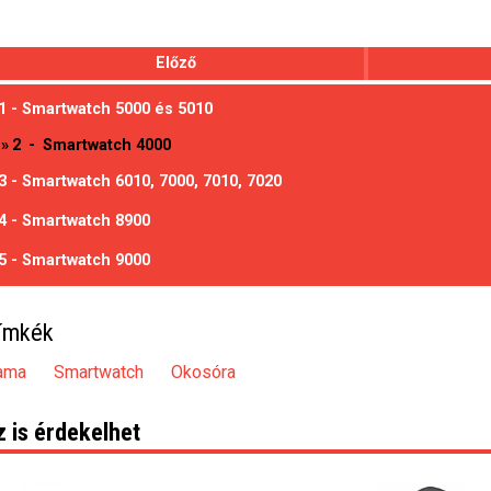
Előző
1 - Smartwatch 5000 és 5010
»
2
-
Smartwatch 4000
3 - Smartwatch 6010, 7000, 7010, 7020
4 - Smartwatch 8900
5 - Smartwatch 9000
ímkék
ama
Smartwatch
Okosóra
z is érdekelhet