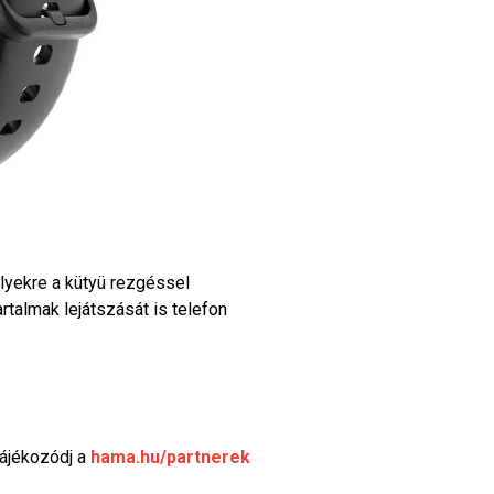
lyekre a kütyü rezgéssel
artalmak lejátszását is telefon
tájékozódj a
hama.hu/partnerek