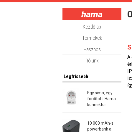
Skip
to
O
main
content
Kezdőlap
Termékek
S
Hasznos
A 
Rólunk
ér
IP
Legfrissebb
iz
íg
Egy sima, egy
fordított: Hama
konnektor
átalakító dugók
10 000 mAh-s
powerbank a