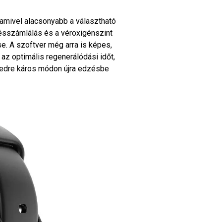
lamivel alacsonyabb a választható
ésszámlálás és a véroxigénszint
e. A szoftver még arra is képes,
z optimális regenerálódási időt,
tedre káros módon újra edzésbe