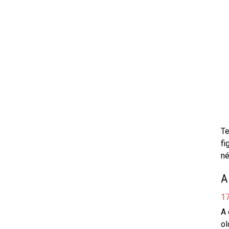
Te
fi
né
A
17
A 
ol