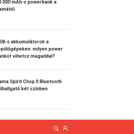
0 000 mAh-s powerbank a
amától
SB-s akkumulátorok a
epülőgépeken: milyen power
ankot vihetsz magaddal?
ama Spirit Chop II Bluetooth
ülhallgató két színben