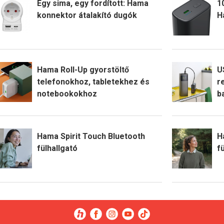
Egy sima, egy fordított: Hama
1
konnektor átalakító dugók
H
Hama Roll-Up gyorstöltő
U
telefonokhoz, tabletekhez és
r
notebookokhoz
b
Hama Spirit Touch Bluetooth
H
fülhallgató
f