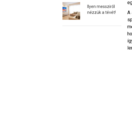
eg
Ilyen messziről
A 
nézzük a tévét!
sp
mé
ho
íg
le