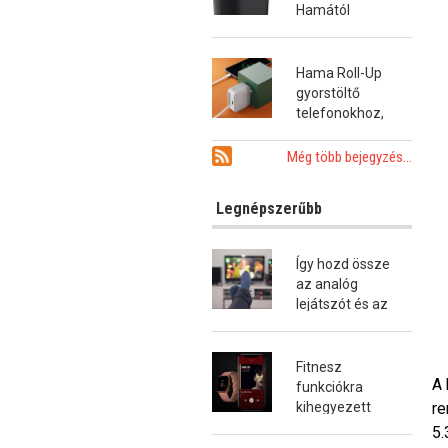
Hamától
Hama Roll-Up
gyorstöltő
telefonokhoz,
tabletekhez és
notebookokhoz
Még több bejegyzés...
Legnépszerűbb
Így hozd össze
az analóg
lejátszót és az
okostévét!
Fitnesz
A 
funkciókra
re
kihegyezett
okosóra a
5.
Hamától