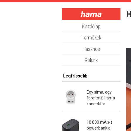
Skip
to
H
main
content
Kezdőlap
Termékek
Hasznos
Rólunk
Legfrissebb
Egy sima, egy
fordított: Hama
konnektor
átalakító dugók
10 000 mAh-s
powerbank a