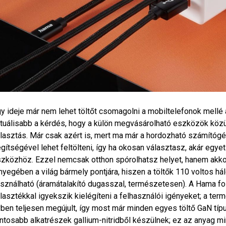
y ideje már nem lehet töltőt csomagolni a mobiltelefonok mellé 
tuálisabb a kérdés, hogy a külön megvásárolható eszközök közül
lasztás. Már csak azért is, mert ma már a hordozható számítóg
gítségével lehet feltölteni, így ha okosan választasz, akár egye
zközhöz. Ezzel nemcsak otthon spórolhatsz helyet, hanem akkor 
nyegében a világ bármely pontjára, hiszen a töltők 110 voltos há
sználható (áramátalakító dugasszal, természetesen). A Hama f
lasztékkal igyekszik kielégíteni a felhasználói igényeket; a ter
ben teljesen megújult, így most már minden egyes töltő GaN típus
ntosabb alkatrészek gallium-nitridből készülnek; ez az anyag 