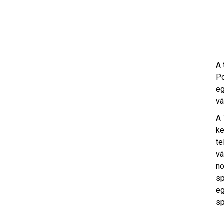
A 
Po
eg
vá
A 
ke
te
vá
no
sp
eg
sp