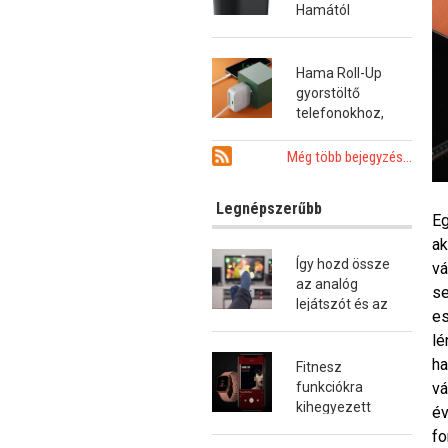
Hamától
Hama Roll-Up
gyorstöltő
telefonokhoz,
tabletekhez és
notebookokhoz
Még több bejegyzés...
Legnépszerűbb
Eg
ak
Így hozd össze
vá
az analóg
se
lejátszót és az
es
okostévét!
lé
ha
Fitnesz
vá
funkciókra
kihegyezett
év
okosóra a
fo
Hamától