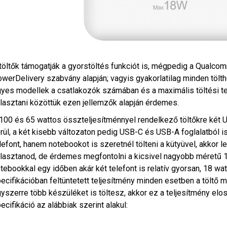
töltők támogatják a gyorstöltés funkciót is, mégpedig a Qualco
werDelivery szabvány alapján; vagyis gyakorlatilag minden tölt
yes modellek a csatlakozók számában és a maximális töltési t
lasztani közöttük ezen jellemzők alapján érdemes.
100 és 65 wattos összteljesítménnyel rendelkező töltőkre két
rül, a két kisebb változaton pedig USB-C és USB-A foglalatból i
lefont, hanem notebookot is szeretnél tölteni a kütyüvel, akkor l
lasztanod, de érdemes megfontolni a kicsivel nagyobb méretű 10
tebookkal egy időben akár két telefont is relatív gyorsan, 18 watt
ecifikációban feltüntetett teljesítmény minden esetben a töltő m
yszerre több készüléket is töltesz, akkor ez a teljesítmény elos
ecifikáció az alábbiak szerint alakul: