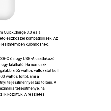
mm QuickCharge 3.0 és a
hető eszközzel kompatibilisek. Az
eljesítményben különböznek,
 USB-C és egy USB-A csatlakozó
s egy található. Ha nemcsak
egalább a 65 wattos változatot kell
0 wattos töltőt, ami a
nyi teljesítménnyel tud tölteni. A
aximális teljesítménye, ha
zlik közöttük. A részletes