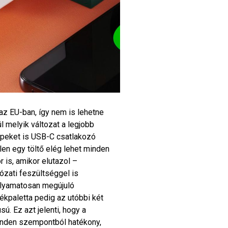
az EU-ban, így nem is lehetne
 melyik változat a legjobb
épeket is USB-C csatlakozó
tlen egy töltő elég lehet minden
is, amikor elutazol –
lózati feszültséggel is
olyamatosan megújuló
mékpaletta pedig az utóbbi két
ú. Ez azt jelenti, hogy a
minden szempontból hatékony,