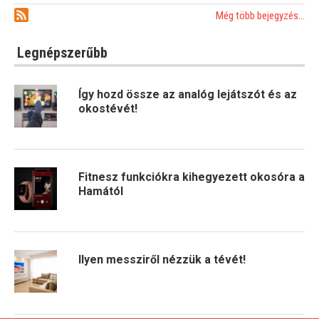
Még több bejegyzés...
Legnépszerűbb
Így hozd össze az analóg lejátszót és az
okostévét!
Fitnesz funkciókra kihegyezett okosóra a
Hamától
Ilyen messziről nézzük a tévét!