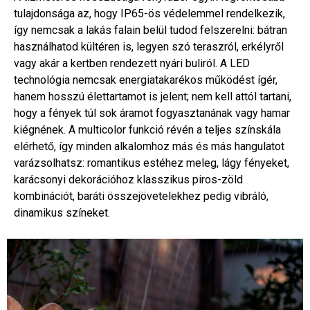
tulajdonsága az, hogy IP65-ös védelemmel rendelkezik,
így nemcsak a lakás falain belül tudod felszerelni: bátran
használhatod kültéren is, legyen szó teraszról, erkélyről
vagy akár a kertben rendezett nyári buliról. A LED
technológia nemcsak energiatakarékos működést ígér,
hanem hosszú élettartamot is jelent; nem kell attól tartani,
hogy a fények túl sok áramot fogyasztanának vagy hamar
kiégnének. A multicolor funkció révén a teljes színskála
elérhető, így minden alkalomhoz más és más hangulatot
varázsolhatsz: romantikus estéhez meleg, lágy fényeket,
karácsonyi dekorációhoz klasszikus piros-zöld
kombinációt, baráti összejövetelekhez pedig vibráló,
dinamikus színeket.