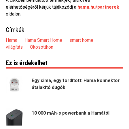
A cikkben bemutatott termék(ek) áráról és
elérhetőségéről kérjük tájékozódj a
hama.hu/partnerek
oldalon.
Címkék
Hama
Hama Smart Home
smart home
világítás
Okosotthon
Ez is érdekelhet
Egy sima, egy fordított: Hama konnektor
átalakító dugók
10 000 mAh-s powerbank a Hamától