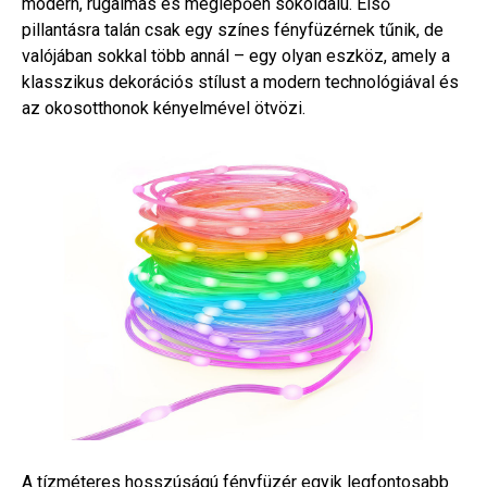
modern, rugalmas és meglepően sokoldalú. Első
pillantásra talán csak egy színes fényfüzérnek tűnik, de
valójában sokkal több annál – egy olyan eszköz, amely a
klasszikus dekorációs stílust a modern technológiával és
az okosotthonok kényelmével ötvözi.
A tízméteres hosszúságú fényfüzér egyik legfontosabb