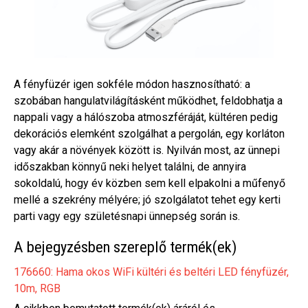
A fényfüzér igen sokféle módon hasznosítható: a
szobában hangulatvilágításként működhet, feldobhatja a
nappali vagy a hálószoba atmoszféráját, kültéren pedig
dekorációs elemként szolgálhat a pergolán, egy korláton
vagy akár a növények között is. Nyilván most, az ünnepi
időszakban könnyű neki helyet találni, de annyira
sokoldalú, hogy év közben sem kell elpakolni a műfenyő
mellé a szekrény mélyére; jó szolgálatot tehet egy kerti
parti vagy egy születésnapi ünnepség során is.
A bejegyzésben szereplő termék(ek)
176660: Hama okos WiFi kültéri és beltéri LED fényfüzér,
10m, RGB