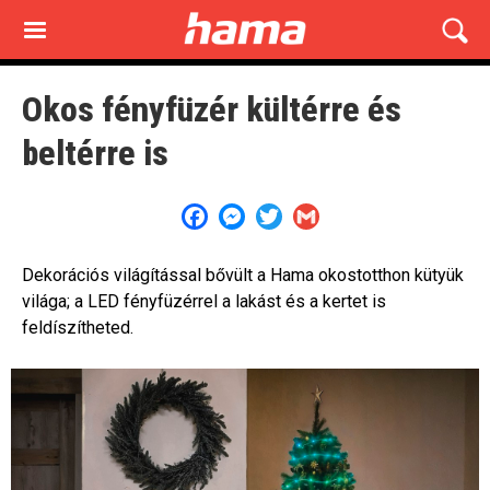
Skip
to
main
content
Okos fényfüzér kültérre és
beltérre is
Facebook
Messenger
Twitter
Gmail
Dekorációs világítással bővült a Hama okostotthon kütyük
világa; a LED fényfüzérrel a lakást és a kertet is
feldíszítheted.