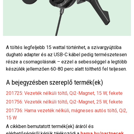
A töltés legfeljebb 15 wattal történhet, a szivargyújtóba
dugható adapter és az USB-C kábel pedig természetesen
része a csomagolásnak – ezzel a sebességgel a legtöbb
készülék jellemzően 60-80 perc alatt tölthető fel teljesen.
A bejegyzésben szereplő termék(ek)
201725: Vezeték nélküli töltő, Qi2-Magnet, 15 W, fekete
201756: Vezeték nélküli töltő, Qi2-Magnet, 25 W, fekete
201736: Hama vezeték nélküli, mágneses autós töltő, Qi2,
15 W
A cikkben bemutatott termék(ek) áráról és
elérhetőségéről kérjük tájékozódj a
hama.hu/partnerek