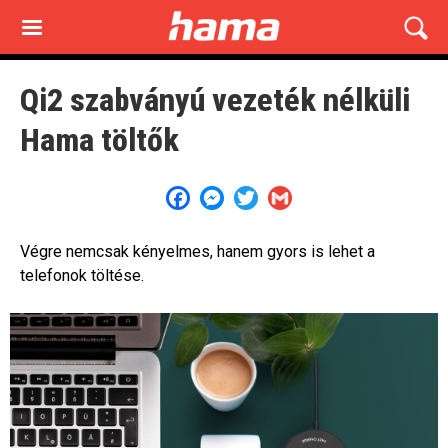
Skip
to
main
content
Qi2 szabványú vezeték nélküli
Hama töltők
Facebook
Messenger
Twitter
Gmail
Végre nemcsak kényelmes, hanem gyors is lehet a
telefonok töltése.