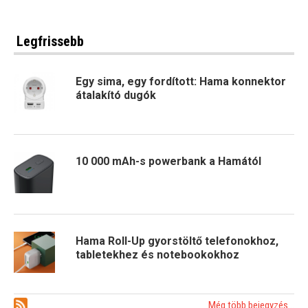
Legfrissebb
Egy sima, egy fordított: Hama konnektor
átalakító dugók
10 000 mAh-s powerbank a Hamától
Hama Roll-Up gyorstöltő telefonokhoz,
tabletekhez és notebookokhoz
Még több bejegyzés...