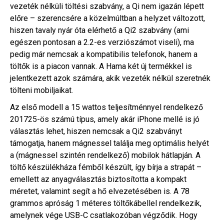
vezeték nélküli töltési szabvány, a Qi nem igazán lépett
előre – szerencsére a közelmúltban a helyzet változott,
hiszen tavaly nyár óta elérhető a Qi2 szabvány (ami
egészen pontosan a 2.2-es verziószámot viseli), ma
pedig már nemcsak a kompatibilis telefonok, hanem a
töltők is a piacon vannak. A Hama két új termékkel is
jelentkezett azok számára, akik vezeték nélkül szeretnék
tölteni mobiljaikat.
Az első modell a 15 wattos teljesítménnyel rendelkező
201725-ös számú típus, amely akár iPhone mellé is jó
választás lehet, hiszen nemcsak a Qi2 szabványt
támogatja, hanem mágnessel találja meg optimális helyét
a (mágnessel szintén rendelkező) mobilok hátlapján. A
töltő készülékháza fémből készült, így bírja a strapát –
emellett az anyagválasztás biztosította a kompakt
méretet, valamint segít a hő elvezetésében is. A 78
grammos apróság 1 méteres töltőkábellel rendelkezik,
amelynek vége USB-C csatlakozóban végződik. Hogy