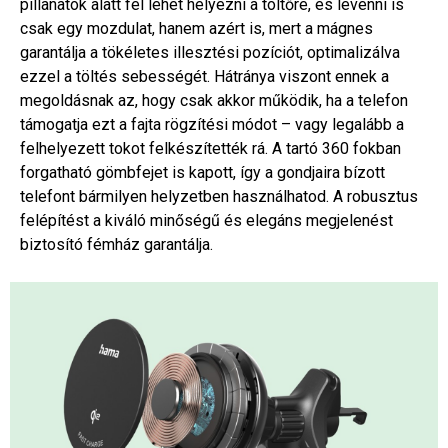
pillanatok alatt fel lehet helyezni a töltőre, és levenni is
csak egy mozdulat, hanem azért is, mert a mágnes
garantálja a tökéletes illesztési pozíciót, optimalizálva
ezzel a töltés sebességét. Hátránya viszont ennek a
megoldásnak az, hogy csak akkor működik, ha a telefon
támogatja ezt a fajta rögzítési módot – vagy legalább a
felhelyezett tokot felkészítették rá. A tartó 360 fokban
forgatható gömbfejet is kapott, így a gondjaira bízott
telefont bármilyen helyzetben használhatod. A robusztus
felépítést a kiváló minőségű és elegáns megjelenést
biztosító fémház garantálja.