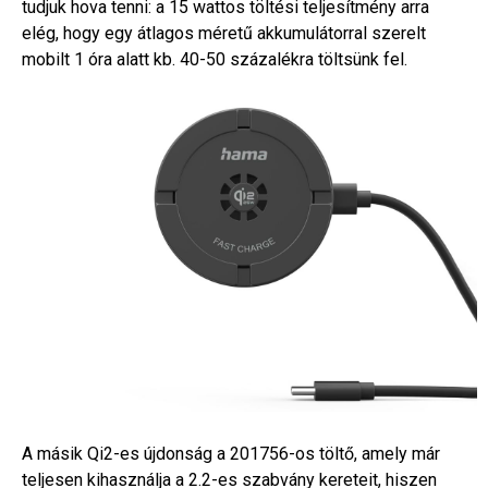
tudjuk hova tenni: a 15 wattos töltési teljesítmény arra
elég, hogy egy átlagos méretű akkumulátorral szerelt
mobilt 1 óra alatt kb. 40-50 százalékra töltsünk fel.
A másik Qi2-es újdonság a 201756-os töltő, amely már
teljesen kihasználja a 2.2-es szabvány kereteit, hiszen