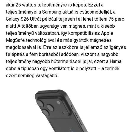
akár 25 wattos teljesítményre is képes. Ezzel a
teljesítménnyel a Samsung aktuális csúcsmodelljét, a
Galaxy S26 Ultrát például teljesen fel lehet tölteni 75 perc
alatt! A töltőben ugyanúgy van mágnes, mint a kisebb
teljesítményű változatban, így kompatibilis az Apple
MagSafe technológiával és más gyártók mágneses
megoldásaival is. Erre az eszközre is jellemző az igényes
felépítés a fém borításból adódóan, viszont a nagyobb
teljesítmény nagyobb hőtermeléssel is jár, ezért a Hama
ebbe a típusban egy ventilátort is elhelyzett – a termék
ezért némileg vastagabb.