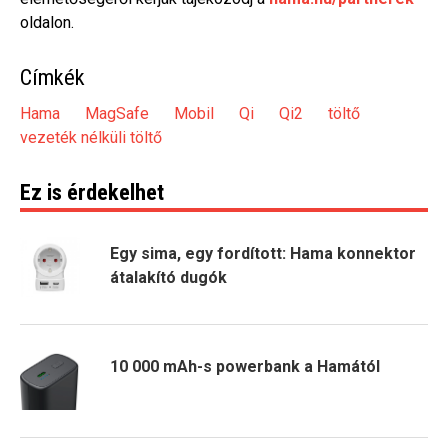
oldalon.
Címkék
Hama
MagSafe
Mobil
Qi
Qi2
töltő
vezeték nélküli töltő
Ez is érdekelhet
Egy sima, egy fordított: Hama konnektor
átalakító dugók
10 000 mAh-s powerbank a Hamától