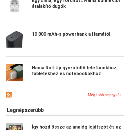
Egy sima, egy fordított: Hama konnektor
átalakító dugók
10 000 mAh-s powerbank a Hamától
Hama Roll-Up gyorstöltő telefonokhoz,
tabletekhez és notebookokhoz
Még több bejegyzés...
Legnépszerűbb
Így hozd össze az analóg lejátszót és az