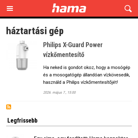
Skip
to
main
content
háztartási gép
Philips X-Guard Power
vízkőmentesítő
Ha neked is gondot okoz, hogy a mosógép
és a mosogatógép állandóan vízkövesedik,
használd a Philips vízkőmentesítőjét!
2026. május 7., 15:00
Legfrissebb