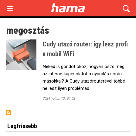
Skip
to
main
content
megosztás
Cudy utazó router: így lesz profi
a mobil WiFi
Neked is gondot okoz, hogyan oszd meg
az internetkapcsolatot a nyaralás során
másokkal? A Cudy utazórouterével többé
ne lesz ilyen problémád!
2024. július 10., 01:02
Legfrissebb