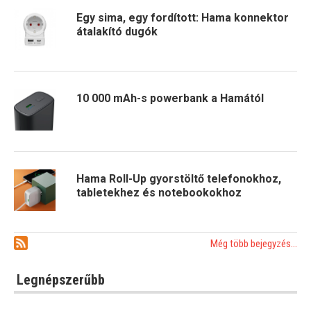
Egy sima, egy fordított: Hama konnektor
átalakító dugók
10 000 mAh-s powerbank a Hamától
Hama Roll-Up gyorstöltő telefonokhoz,
tabletekhez és notebookokhoz
Még több bejegyzés...
Legnépszerűbb