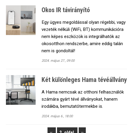
Okos IR távirányító
Egy ügyes megoldással olyan régebbi, vagy
vezeték nélküli (WiFi, BT) kommunikációra
nem képes eszközök is integrálhatók az
okosotthon rendszerbe, amire eddig talán
nem is gondoltál!
2024. május 27., 09:00
Két különleges Hama tévéállvány
A Hama nemcsak az otthoni felhasználók
számára gyárt tévé állványokat, hanem
irodákba, bemutatótermekbe is.
2024. május 6., 18:00
Previous
‹‹
2. oldal
Next
››