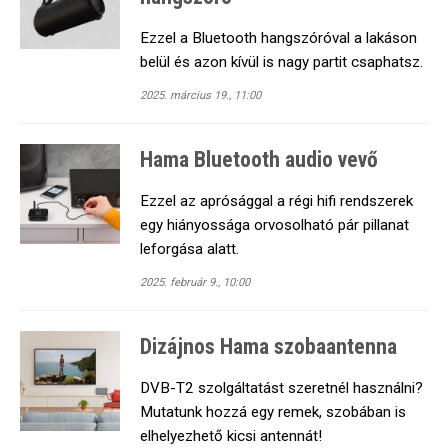
Ezzel a Bluetooth hangszóróval a lakáson
belül és azon kívül is nagy partit csaphatsz.
2025. március 19., 11:00
Hama Bluetooth audio vevő
Ezzel az aprósággal a régi hifi rendszerek
egy hiányossága orvosolható pár pillanat
leforgása alatt.
2025. február 9., 10:00
Dizájnos Hama szobaantenna
DVB-T2 szolgáltatást szeretnél használni?
Mutatunk hozzá egy remek, szobában is
elhelyezhető kicsi antennát!