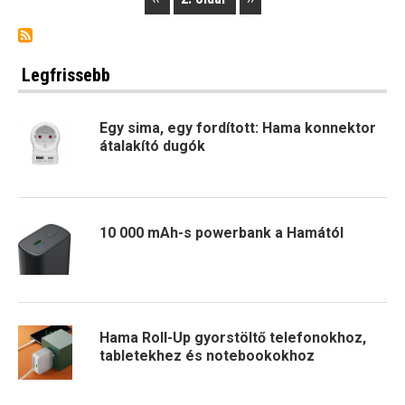
Pagination
page
page
Legfrissebb
Egy sima, egy fordított: Hama konnektor
átalakító dugók
10 000 mAh-s powerbank a Hamától
Hama Roll-Up gyorstöltő telefonokhoz,
tabletekhez és notebookokhoz