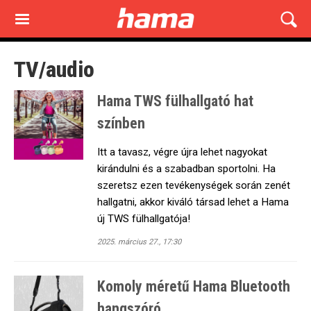
Skip
to
main
content
TV/audio
Hama TWS fülhallgató hat
színben
Itt a tavasz, végre újra lehet nagyokat
kirándulni és a szabadban sportolni. Ha
szeretsz ezen tevékenységek során zenét
hallgatni, akkor kiváló társad lehet a Hama
új TWS fülhallgatója!
2025. március 27., 17:30
Komoly méretű Hama Bluetooth
hangszóró