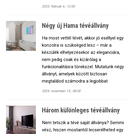
2025. február 6., 12:00
Négy új Hama tévéállvány
Ha most vettél tévét, akkor jó eséllyel egy
konzolra is szükséged lesz – már a
készülék elhelyezésekor az eleganciára,
nem pedig csak és kizárólag a
funkcionalitásra törekszel. Mutatunk négy
állványt, amelyek között biztosan
megtalálod számodra a legjobbat.
2024. november 13., 08:00
Három különleges tévéállvány
Nem tetszik a tévé saját állványa? Semmi
vész, hiszen mostantól lecserélheted egy