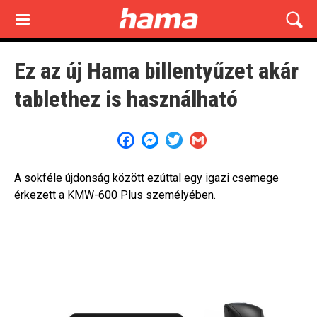
Skip
to
main
content
Ez az új Hama billentyűzet akár
tablethez is használható
Facebook
Messenger
Twitter
Gmail
A sokféle újdonság között ezúttal egy igazi csemege
érkezett a KMW-600 Plus személyében.