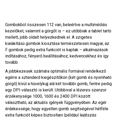
Gombokból összesen 112 van, beleértve a multimédiás
kezelőket, valamint a görgőt is – ez utóbbiak a tablet tartó
mellett, jobb oldalt helyezkednek el. A szigetes
kialakítású gombok kiosztása természetesen magyar, az
F gombok pedig extra funkciót is kaptak – alkalmazások
indításához, fényerő beállításához, kedvencekhez és így
tovább.
A jobbkezesek számára optimális formával rendelkező
egérre a sztenderd kiegészítőkön (két gomb és nyomható
görgő) kívül a hüvelykujj alá két további gomb, fentre pedig
egy DPI-választó is került. Utóbbival a lézeres szenzor
érzékenysége 1000, 1600 és 2400 DPI között
választható, az aktuális igények függvényében. Az egér
érdekessége, hogy egyetlen gomb segítségével hétféle
extra funkciót képes biztosítani (például lejátszás