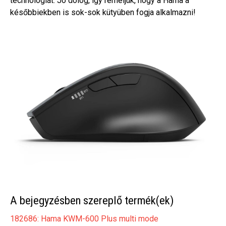
technológiát. Jó dolog, így reméljük, hogy a Hama a
későbbiekben is sok-sok kütyüben fogja alkalmazni!
A bejegyzésben szereplő termék(ek)
182686: Hama KWM-600 Plus multi mode