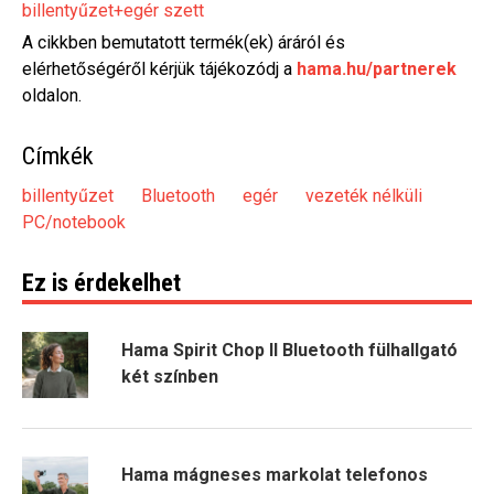
billentyűzet+egér szett
A cikkben bemutatott termék(ek) áráról és
elérhetőségéről kérjük tájékozódj a
hama.hu/partnerek
oldalon.
Címkék
billentyűzet
Bluetooth
egér
vezeték nélküli
PC/notebook
Ez is érdekelhet
Hama Spirit Chop II Bluetooth fülhallgató
két színben
Hama mágneses markolat telefonos