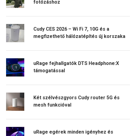
fotózáshoz
Cudy CES 2026 – Wi Fi 7, 10G és a
megfizethető hálózatépítés új korszaka
uRage fejhallgatók DTS Headphone:X
támogatással
Két szélvészgyors Cudy router 5G és
mesh funkcióval
uRage egérek minden igényhez és