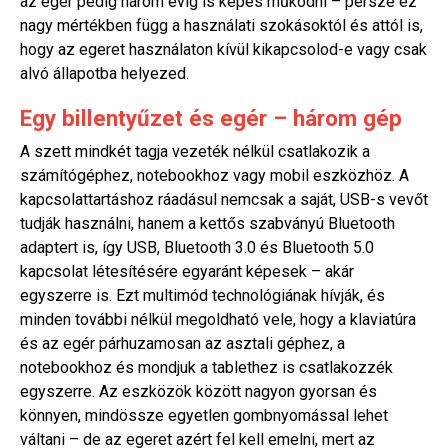
az egér pedig három évig is képes működni – persze ez
nagy mértékben függ a használati szokásoktól és attól is,
hogy az egeret használaton kívül kikapcsolod-e vagy csak
alvó állapotba helyezed.
Egy billentyűzet és egér – három gép
A szett mindkét tagja vezeték nélkül csatlakozik a
számítógéphez, notebookhoz vagy mobil eszközhöz. A
kapcsolattartáshoz ráadásul nemcsak a saját, USB-s vevőt
tudják használni, hanem a kettős szabványú Bluetooth
adaptert is, így USB, Bluetooth 3.0 és Bluetooth 5.0
kapcsolat létesítésére egyaránt képesek – akár
egyszerre is. Ezt multimód technológiának hívják, és
minden további nélkül megoldható vele, hogy a klaviatúra
és az egér párhuzamosan az asztali géphez, a
notebookhoz és mondjuk a tablethez is csatlakozzék
egyszerre. Az eszközök között nagyon gyorsan és
könnyen, mindössze egyetlen gombnyomással lehet
váltani – de az egeret azért fel kell emelni, mert az