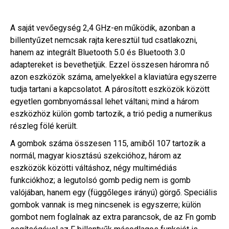
A saját vevőegység 2,4 GHz-en működik, azonban a
billentyűzet nemcsak rajta keresztül tud csatlakozni,
hanem az integrált Bluetooth 5.0 és Bluetooth 3.0
adaptereket is bevethetjük. Ezzel összesen háromra nő
azon eszközök száma, amelyekkel a klaviatúra egyszerre
tudja tartani a kapcsolatot. A párosított eszközök között
egyetlen gombnyomással lehet váltani; mind a három
eszközhöz külön gomb tartozik, a trió pedig a numerikus
részleg fölé került.
A gombok száma összesen 115, amiből 107 tartozik a
normál, magyar kiosztású szekcióhoz, három az
eszközök közötti váltáshoz, négy multimédiás
funkciókhoz; a legutolsó gomb pedig nem is gomb
valójában, hanem egy (függőleges irányú) görgő. Speciális
gombok vannak is meg nincsenek is egyszerre; külön
gombot nem foglalnak az extra parancsok, de az Fn gomb