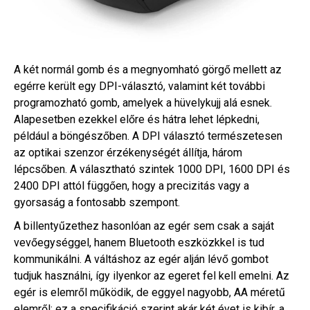
A két normál gomb és a megnyomható görgő mellett az
egérre került egy DPI-választó, valamint két további
programozható gomb, amelyek a hüvelykujj alá esnek.
Alapesetben ezekkel előre és hátra lehet lépkedni,
például a böngészőben. A DPI választó természetesen
az optikai szenzor érzékenységét állítja, három
lépcsőben. A választható szintek 1000 DPI, 1600 DPI és
2400 DPI attól függően, hogy a precizitás vagy a
gyorsaság a fontosabb szempont.
A billentyűzethez hasonlóan az egér sem csak a saját
vevőegységgel, hanem Bluetooth eszközkkel is tud
kommunikálni. A váltáshoz az egér alján lévő gombot
tudjuk használni, így ilyenkor az egeret fel kell emelni. Az
egér is elemről működik, de eggyel nagyobb, AA méretű
elemről; ez a specifikáció szerint akár két évet is kibír, a