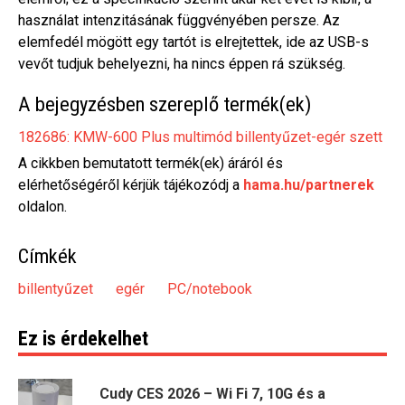
használat intenzitásának függvényében persze. Az
elemfedél mögött egy tartót is elrejtettek, ide az USB-s
vevőt tudjuk behelyezni, ha nincs éppen rá szükség.
A bejegyzésben szereplő termék(ek)
182686: KMW-600 Plus multimód billentyűzet-egér szett
A cikkben bemutatott termék(ek) áráról és
elérhetőségéről kérjük tájékozódj a
hama.hu/partnerek
oldalon.
Címkék
billentyűzet
egér
PC/notebook
Ez is érdekelhet
Cudy CES 2026 – Wi Fi 7, 10G és a