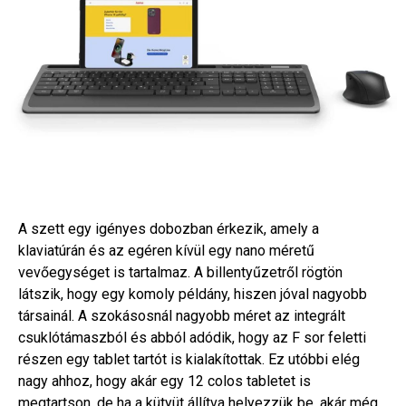
A szett egy igényes dobozban érkezik, amely a
klaviatúrán és az egéren kívül egy nano méretű
vevőegységet is tartalmaz. A billentyűzetről rögtön
látszik, hogy egy komoly példány, hiszen jóval nagyobb
társainál. A szokásosnál nagyobb méret az integrált
csuklótámaszból és abból adódik, hogy az F sor feletti
részen egy tablet tartót is kialakítottak. Ez utóbbi elég
nagy ahhoz, hogy akár egy 12 colos tabletet is
megtartson, de ha a kütyüt állítva helyezzük be, akár még