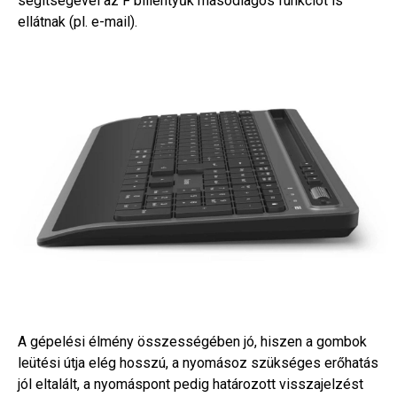
segítségével az F billentyűk másodlagos funkciót is
ellátnak (pl. e-mail).
A gépelési élmény összességében jó, hiszen a gombok
leütési útja elég hosszú, a nyomásoz szükséges erőhatás
jól eltalált, a nyomáspont pedig határozott visszajelzést