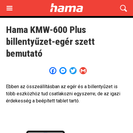
Skip
to
main
content
Hama KMW-600 Plus
billentyűzet-egér szett
bemutató
Facebook
Messenger
Twitter
Gmail
Ebben az összeállításban az egér és a billentyűzet is
több eszközhöz tud csatlakozni egyszerre; de az igazi
érdekesség a beépített tablet tartó.