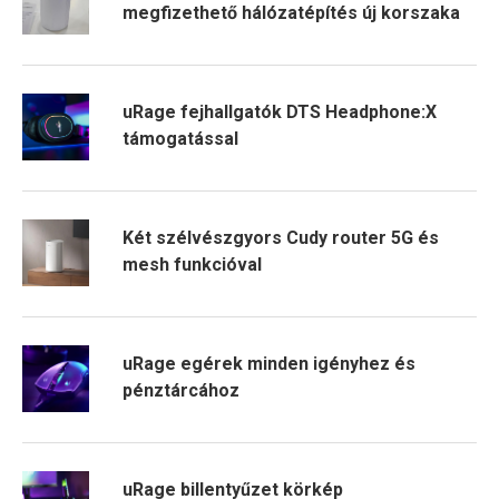
megfizethető hálózatépítés új korszaka
uRage fejhallgatók DTS Headphone:X
támogatással
Két szélvészgyors Cudy router 5G és
mesh funkcióval
uRage egérek minden igényhez és
pénztárcához
uRage billentyűzet körkép