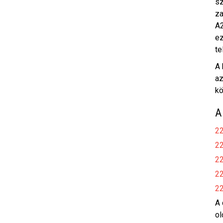
sz
za
A2
ez
te
A 
az
kö
A
22
22
22
22
22
A 
ol