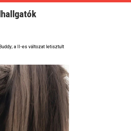
lhallgatók
ddy; a II-es változat letisztult