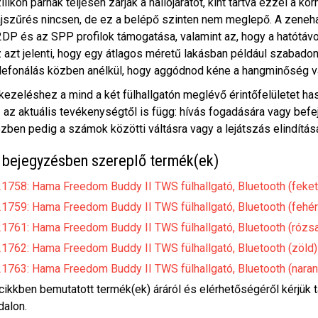
ilikon párnák teljesen zárják a hallójáratot, kint tartva ezzel a kö
jszűrés nincsen, de ez a belépő szinten nem meglepő. A zeneh
DP és az SPP profilok támogatása, valamint az, hogy a hatótávo
 azt jelenti, hogy egy átlagos méretű lakásban például szabad
lefonálás közben anélkül, hogy aggódnod kéne a hangminőség v
kezeléshez a mind a két fülhallgatón meglévő érintőfelületet ha
 az aktuális tevékenységtől is függ: hívás fogadására vagy befe
zben pedig a számok közötti váltásra vagy a lejátszás elindításá
 bejegyzésben szereplő termék(ek)
1758: Hama Freedom Buddy II TWS fülhallgató, Bluetooth (feket
1759: Hama Freedom Buddy II TWS fülhallgató, Bluetooth (fehér
1761: Hama Freedom Buddy II TWS fülhallgató, Bluetooth (rózs
1762: Hama Freedom Buddy II TWS fülhallgató, Bluetooth (zöld)
1763: Hama Freedom Buddy II TWS fülhallgató, Bluetooth (nara
cikkben bemutatott termék(ek) áráról és elérhetőségéről kérjük 
dalon.