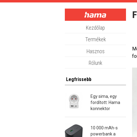
Skip
to
F
main
content
Kezdőlap
Termékek
Me
Hasznos
fo
Rólunk
Legfrissebb
Egy sima, egy
fordított: Hama
konnektor
átalakító dugók
10 000 mAh-s
powerbank a