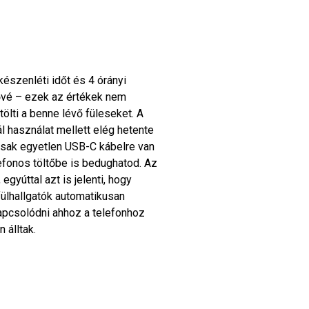
észenléti időt és 4 órányi
tővé – ezek az értékek nem
ölti a benne lévő füleseket. A
mál használat mellett elég hetente
a csak egyetlen USB-C kábelre van
fonos töltőbe is bedughatod. Az
gyúttal azt is jelenti, hogy
 fülhallgatók automatikusan
pcsolódni ahhoz a telefonhoz
 álltak.