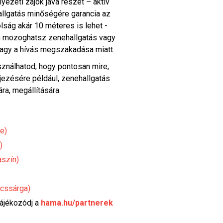
rnyezeti zajok java részét – aktív
allgatás minőségére garancia az
lság akár 10 méteres is lehet -
on mozoghatsz zenehallgatás vagy
agy a hívás megszakadása miatt.
sználhatod; hogy pontosan mire,
jezésére például, zenehallgatás
ra, megállítására.
e)
)
aszín)
ncssárga)
tájékozódj a
hama.hu/partnerek