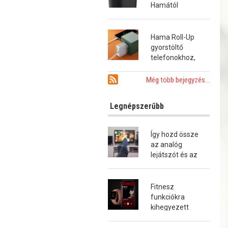
Hamától
Hama Roll-Up
gyorstöltő
telefonokhoz,
tabletekhez és
notebookokhoz
Még több bejegyzés...
Legnépszerűbb
Így hozd össze
az analóg
lejátszót és az
okostévét!
Fitnesz
funkciókra
kihegyezett
okosóra a
Hamától