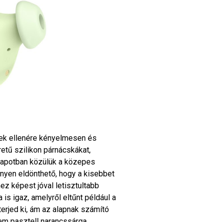
nek ellenére kényelmesen és
retű szilikon párnácskákat,
lapotban közülük a közepes
nnyen eldönthető, hogy a kisebbet
 képest jóval letisztultabb
 is igaz, amelyről eltűnt például a
terjed ki, ám az alapnak számító
em pasztell narancssárga,