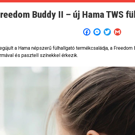
reedom Buddy II – új Hama TWS fü
Facebook
Messenger
Twitter
Gmail
gújult a Hama népszerű fülhallgató termékcsaládja, a Freedom Bu
rmával és pasztell színekkel érkezik.