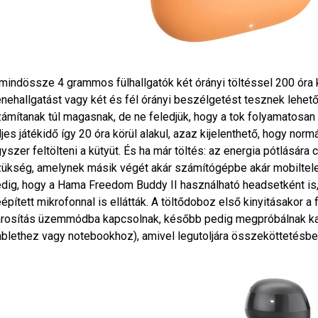
mindössze 4 grammos fülhallgatók két órányi töltéssel 200 óra k
nehallgatást vagy két és fél órányi beszélgetést tesznek lehe
ámítanak túl magasnak, de ne feledjük, hogy a tok folyamatosan t
ljes játékidő így 20 óra körül alakul, azaz kijelenthető, hogy nor
yszer feltölteni a kütyüt. És ha már töltés: az energia pótlásár
ükség, amelynek másik végét akár számítógépbe akár mobiltele
dig, hogy a Hama Freedom Buddy II használható headsetként is, e
épített mikrofonnal is ellátták. A töltődoboz első kinyitásakor a
rosítás üzemmódba kapcsolnak, később pedig megpróbálnak ka
ablethez vagy notebookhoz), amivel legutoljára összeköttetésben