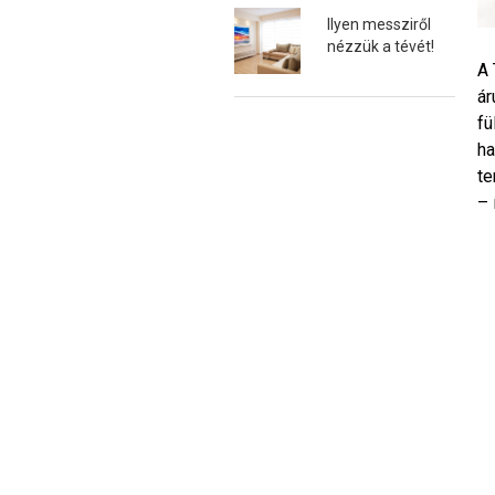
Ilyen messziről
nézzük a tévét!
A 
ár
fü
ha
te
– 