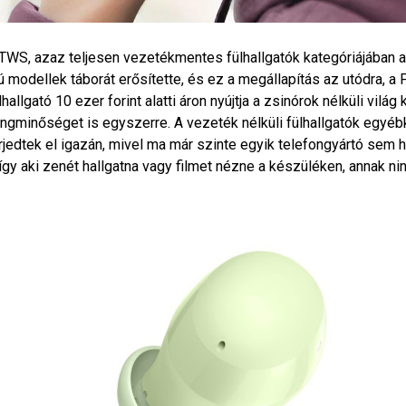
TWS, azaz teljesen vezetékmentes fülhallgatók kategóriájába
ú modellek táborát erősítette, és ez a megállapítás az utódra, a 
lhallgató 10 ezer forint alatti áron nyújtja a zsinórok nélküli világ
ngminőséget is egyszerre. A vezeték nélküli fülhallgatók egyé
rjedtek el igazán, mivel ma már szinte egyik telefongyártó sem h
így aki zenét hallgatna vagy filmet nézne a készüléken, annak ni