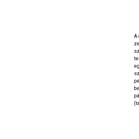
A 
ze
sz
te
eg
sz
pe
be
pá
(t