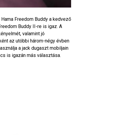
n a Hama Freedom Buddy a kedvező
Freedom Buddy II-re is igaz. A
 kényelmét, valamint jó
bként az utóbbi három-négy évben
asználja a jack dugaszt mobiljain
ncs is igazán más választása.