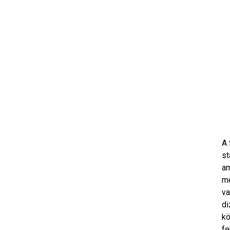
A 
st
am
mé
va
di
kö
fe