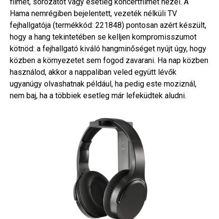
filmet, sorozatot vagy esetleg koncertfilmet nézel. A
Hama nemrégiben bejelentett, vezeték nélküli TV
fejhallgatója (termékkód: 221848) pontosan azért készült,
hogy a hang tekintetében se kelljen kompromisszumot
kötnöd: a fejhallgató kiváló hangminőséget nyújt úgy, hogy
közben a környezetet sem fogod zavarani. Ha nap közben
használod, akkor a nappaliban veled együtt lévők
ugyanúgy olvashatnak például, ha pedig este moziznál,
nem baj, ha a többiek esetleg már lefeküdtek aludni.