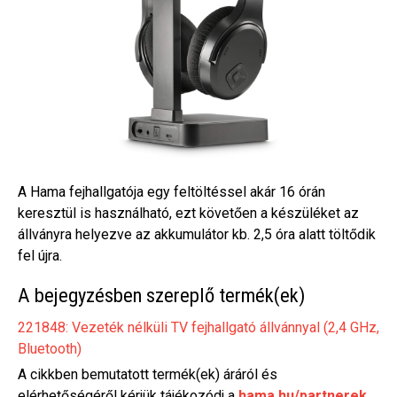
A Hama fejhallgatója egy feltöltéssel akár 16 órán
keresztül is használható, ezt követően a készüléket az
állványra helyezve az akkumulátor kb. 2,5 óra alatt töltődik
fel újra.
A bejegyzésben szereplő termék(ek)
221848: Vezeték nélküli TV fejhallgató állvánnyal (2,4 GHz,
Bluetooth)
A cikkben bemutatott termék(ek) áráról és
elérhetőségéről kérjük tájékozódj a
hama.hu/partnerek