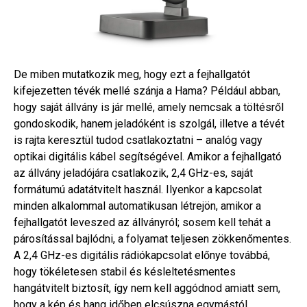
De miben mutatkozik meg, hogy ezt a fejhallgatót
kifejezetten tévék mellé szánja a Hama? Például abban,
hogy saját állvány is jár mellé, amely nemcsak a töltésről
gondoskodik, hanem jeladóként is szolgál, illetve a tévét
is rajta keresztül tudod csatlakoztatni – analóg vagy
optikai digitális kábel segítségével. Amikor a fejhallgató
az állvány jeladójára csatlakozik, 2,4 GHz-es, saját
formátumú adatátvitelt használ. Ilyenkor a kapcsolat
minden alkalommal automatikusan létrejön, amikor a
fejhallgatót leveszed az állványról; sosem kell tehát a
párosítással bajlódni, a folyamat teljesen zökkenőmentes.
A 2,4 GHz-es digitális rádiókapcsolat előnye továbbá,
hogy tökéletesen stabil és késleltetésmentes
hangátvitelt biztosít, így nem kell aggódnod amiatt sem,
hogy a kép és hang időben elcsúszna egymástól.