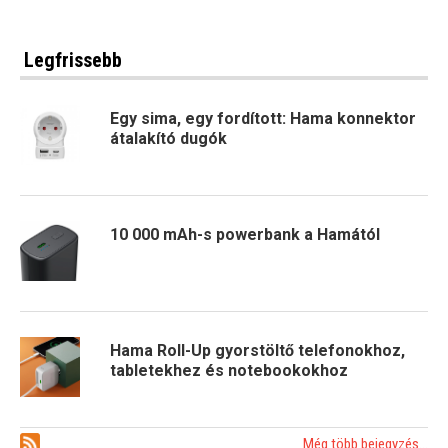
Legfrissebb
Egy sima, egy fordított: Hama konnektor
átalakító dugók
10 000 mAh-s powerbank a Hamától
Hama Roll-Up gyorstöltő telefonokhoz,
tabletekhez és notebookokhoz
Még több bejegyzés...