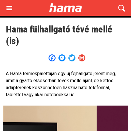
Skip
to
main
content
Hama fülhallgató tévé mellé
(is)
Facebook
Messenger
Twitter
Gmail
A Hama termékpalettáján egy új fejhallgató jelent meg,
amit a gyártó elsősorban tévék mellé ajánl, de kettős
adapterének köszönhetően használható telefonnal,
tablettel vagy akár notebookkal is.