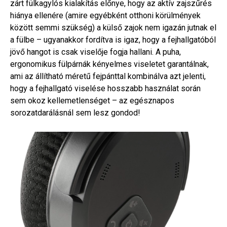
zárt fülkagylós kialakítás előnye, hogy az aktív zajszűrés
hiánya ellenére (amire egyébként otthoni körülmények
között semmi szükség) a külső zajok nem igazán jutnak el
a fülbe – ugyanakkor fordítva is igaz, hogy a fejhallgatóból
jövő hangot is csak viselője fogja hallani. A puha,
ergonomikus fülpárnák kényelmes viseletet garantálnak,
ami az állítható méretű fejpánttal kombinálva azt jelenti,
hogy a fejhallgató viselése hosszabb használat során
sem okoz kellemetlenséget – az egésznapos
sorozatdarálásnál sem lesz gondod!