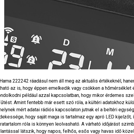
Hama 222242 ráadásul nem áll meg az aktuális értékeknél, hanem
tható az is, hogy éppen emelkedik vagy csökken a hőmérséklet és
ndolkodni például azzal kapcsolatban, hogy mikor érdemes szel
fűtést. Amint fentebb már esett szó róla, a kültéri adatokhoz kül
elynek mért adatai rádiós kapcsolaton jutnak el a beltéri egysé
dekessége, hogy saját maga is tartalmaz egy apró LED kijelzőt, 
ratartalom róla is könnyen leolvasható. A várható időjárást szim
llantással látszik, hogy napos, felhős, esős vagy havas idő köze