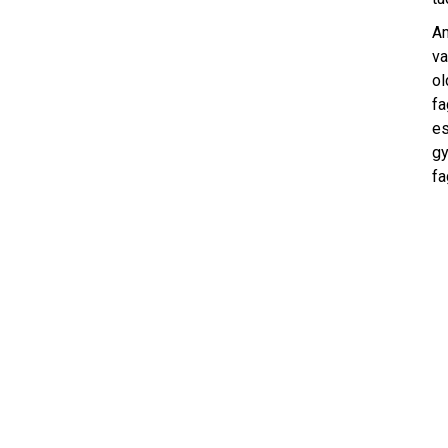
Am
va
ol
fa
es
gy
fa