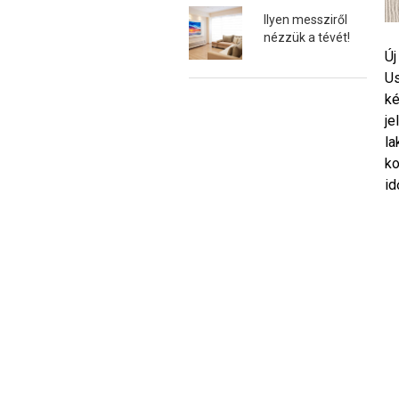
Ilyen messziről
nézzük a tévét!
Új
Us
ké
je
la
ko
id