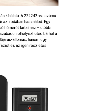
omás kínálata. A 222242-es számú
r az irodában használod. Egy
ső hőmérőt tartalmaz – utóbbi
y szabadon elhelyezheted bárhol a
időjárás-állomás, hanem egy
fázist és az igen részletes