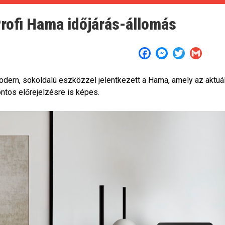
rofi Hama időjárás-állomás
Facebook
Messenger
Twitter
Gmail
dern, sokoldalú eszközzel jelentkezett a Hama, amely az aktuá
ntos előrejelzésre is képes.