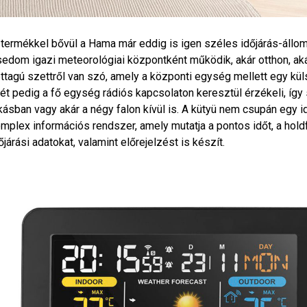
 termékkel bővül a Hama már eddig is igen széles időjárás-áll
edom igazi meteorológiai központként működik, akár otthon, aká
ttagú szettről van szó, amely a központi egység mellett egy kül
lét pedig a fő egység rádiós kapcsolaton keresztül érzékeli, íg
kásban vagy akár a négy falon kívül is. A kütyü nem csupán egy 
mplex információs rendszer, amely mutatja a pontos időt, a hold
őjárási adatokat, valamint előrejelzést is készít.