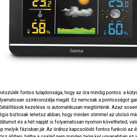
készülék fontos tulajdonsága, hogy az óra mindig pontos: a kütyü
lyamatosan szinkronizálja magát. Ez nemcsak a pontosságot gara
őátállítások kezelése is automatikusan megtörténik. Azaz sosem k
gis biztosak lehetsz abban, hogy minden stimmel az utolsó m
dátumot és a hét napját is folyamatosan nyomon követheted, valam
p melyik fázisban jár. Az órához kapcsolódó fontos funkció az é
dsz állítani, hátha a család nem minden tagja kel ugyanabban az 