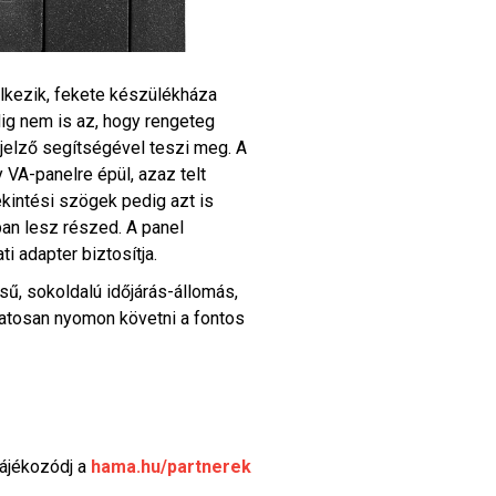
elkezik, fekete készülékháza
dig nem is az, hogy rengeteg
jelző segítségével teszi meg. A
 VA-panelre épül, azaz telt
ekintési szögek pedig azt is
ban lesz részed. A panel
i adapter biztosítja.
 sokoldalú időjárás-állomás,
matosan nyomon követni a fontos
tájékozódj a
hama.hu/partnerek