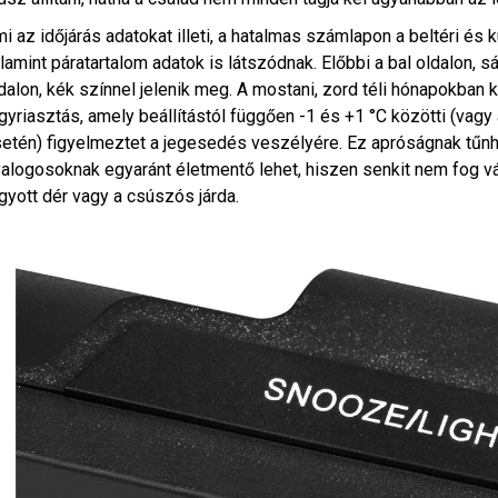
i az időjárás adatokat illeti, a hatalmas számlapon a beltéri és k
lamint páratartalom adatok is látszódnak. Előbbi a bal oldalon, s
dalon, kék színnel jelenik meg. A mostani, zord téli hónapokban 
gyriasztás, amely beállítástól függően -1 és +1 °C közötti (va
etén) figyelmeztet a jegesedés veszélyére. Ez apróságnak tűnh
alogosoknak egyaránt életmentő lehet, hiszen senkit nem fog vár
gyott dér vagy a csúszós járda.