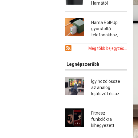
Hamától
Hama Roll-Up
gyorstöltő
telefonokhoz,
tabletekhez és
notebookokhoz
Még több bejegyzés...
Legnépszerűbb
Így hozd össze
az analóg
lejátszót és az
okostévét!
Fitnesz
funkciókra
kihegyezett
okosóra a
Hamától