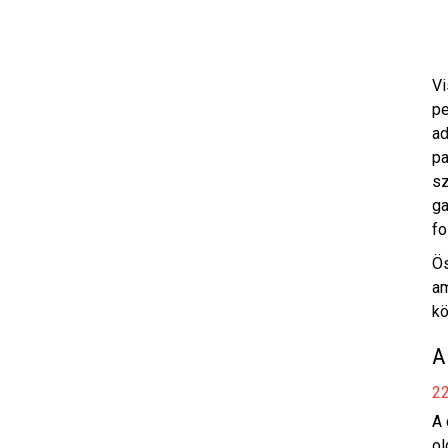
Vi
pe
ad
pa
sz
ga
fo
Ös
am
kö
A
22
A 
ol