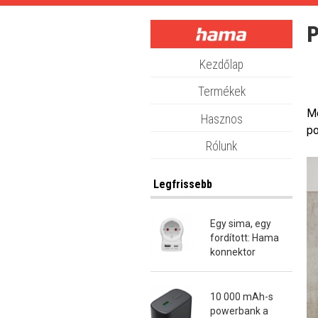
Skip
to
P
main
content
Kezdőlap
Termékek
Mo
Hasznos
po
Rólunk
Legfrissebb
Egy sima, egy
fordított: Hama
konnektor
átalakító dugók
10 000 mAh-s
powerbank a