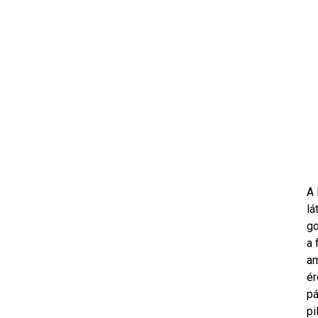
A 
lá
go
a 
am
ér
pá
pi