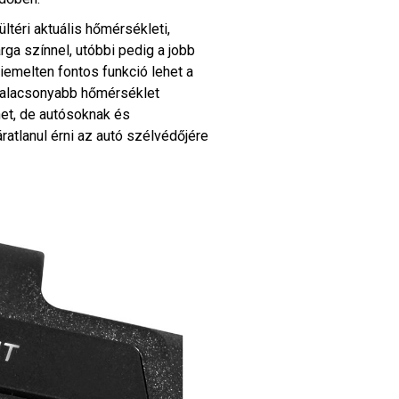
ültéri aktuális hőmérsékleti,
árga színnel, utóbbi pedig a jobb
kiemelten fontos funkció lehet a
gy alacsonyabb hőmérséklet
et, de autósoknak és
atlanul érni az autó szélvédőjére