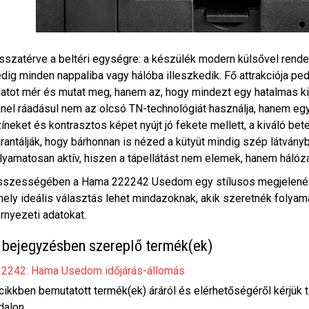
sszatérve a beltéri egységre: a készülék modern külsővel rend
dig minden nappaliba vagy hálóba illeszkedik. Fő attrakciója pe
atot mér és mutat meg, hanem az, hogy mindezt egy hatalmas ki
nel ráadásul nem az olcsó TN-technológiát használja, hanem egy
íneket és kontrasztos képet nyújt jó fekete mellett, a kiváló bet
rantálják, hogy bárhonnan is nézed a kütyüt mindig szép látvány
lyamatosan aktív, hiszen a tápellátást nem elemek, hanem hálózat
szességében a Hama 222242 Usedom egy stílusos megjelenésű,
ely ideális választás lehet mindazoknak, akik szeretnék folya
rnyezeti adatokat.
 bejegyzésben szereplő termék(ek)
2242: Hama Usedom időjárás-állomás
cikkben bemutatott termék(ek) áráról és elérhetőségéről kérjük 
dalon.