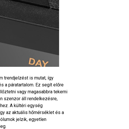
 trendjelzést is mutat, így
 a páratartalom. Ez segít előre
lőztetni vagy magasabbra tekerni
ön szenzor áll rendelkezésre,
ghez. A kültéri egység
így az aktuális hőmérséklet és a
bólumok jelzik, egyetlen
leg.