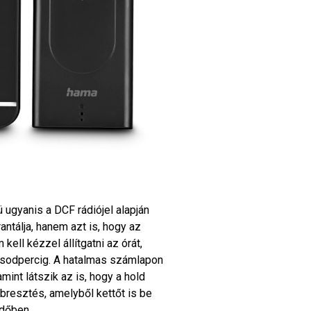
 ugyanis a DCF rádiójel alapján
ntálja, hanem azt is, hogy az
ell kézzel állítgatni az órát,
ásodpercig. A hatalmas számlapon
int látszik az is, hogy a hold
bresztés, amelyből kettőt is be
időben.