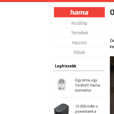
Skip
to
O
main
content
Kezdőlap
Termékek
De
Hasznos
ke
Rólunk
Legfrissebb
Egy sima, egy
fordított: Hama
konnektor
átalakító dugók
10 000 mAh-s
powerbank a