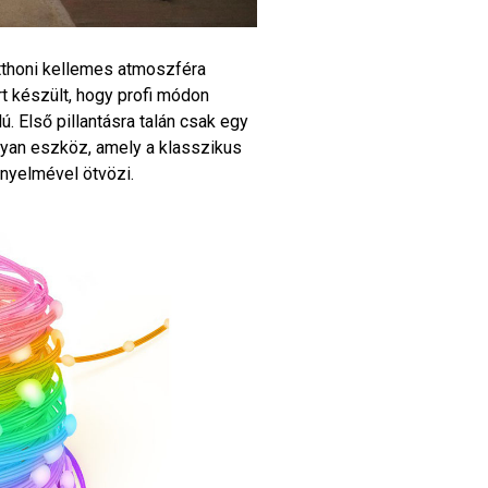
otthoni kellemes atmoszféra
t készült, hogy profi módon
. Első pillantásra talán csak egy
olyan eszköz, amely a klasszikus
nyelmével ötvözi.