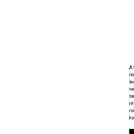
A 
re
le
ne
ta
ré
ro
ko