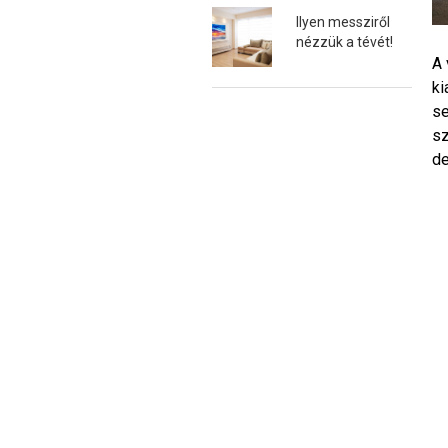
Ilyen messziről
nézzük a tévét!
A 
ki
se
sz
de