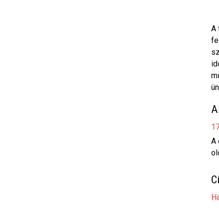
A 
fe
sz
id
mű
ün
A
17
A 
ol
C
H