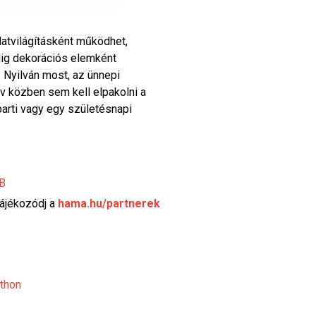
atvilágításként működhet,
edig dekorációs elemként
. Nyilván most, az ünnepi
év közben sem kell elpakolni a
parti vagy egy születésnapi
GB
tájékozódj a
hama.hu/partnerek
thon