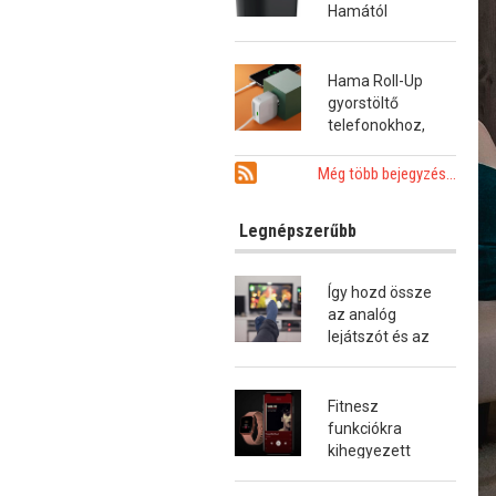
Hamától
Hama Roll-Up
gyorstöltő
telefonokhoz,
tabletekhez és
notebookokhoz
Még több bejegyzés...
Legnépszerűbb
Így hozd össze
az analóg
lejátszót és az
okostévét!
Fitnesz
funkciókra
kihegyezett
okosóra a
Hamától