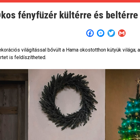
kos fényfüzér kültérre és beltérre 
Facebook
Messenger
Twitter
Gmail
korációs világítással bővült a Hama okostotthon kütyük világa; a
rtet is feldíszítheted.