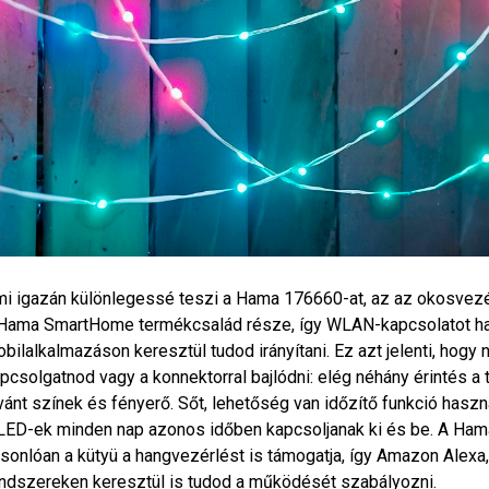
i igazán különlegessé teszi a Hama 176660-at, az az okosvezé
Hama SmartHome termékcsalád része, így WLAN-kapcsolatot ha
bilalkalmazáson keresztül tudod irányítani. Ez azt jelenti, hogy
pcsolgatnod vagy a konnektorral bajlódni: elég néhány érintés a
vánt színek és fényerő. Sőt, lehetőség van időzítő funkció haszná
LED-ek minden nap azonos időben kapcsoljanak ki és be. A H
sonlóan a kütyü a hangvezérlést is támogatja, így Amazon Alexa
ndszereken keresztül is tudod a működését szabályozni.