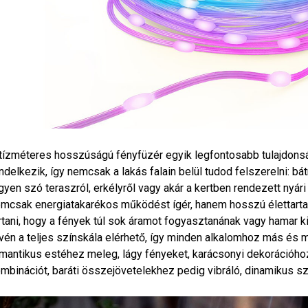
tízméteres hosszúságú fényfüzér egyik legfontosabb tulajdon
ndelkezik, így nemcsak a lakás falain belül tudod felszerelni: bát
gyen szó teraszról, erkélyről vagy akár a kertben rendezett nyári
mcsak energiatakarékos működést ígér, hanem hosszú élettartamo
rtani, hogy a fények túl sok áramot fogyasztanának vagy hamar k
vén a teljes színskála elérhető, így minden alkalomhoz más és 
mantikus estéhez meleg, lágy fényeket, karácsonyi dekorációho
mbinációt, baráti összejövetelekhez pedig vibráló, dinamikus sz