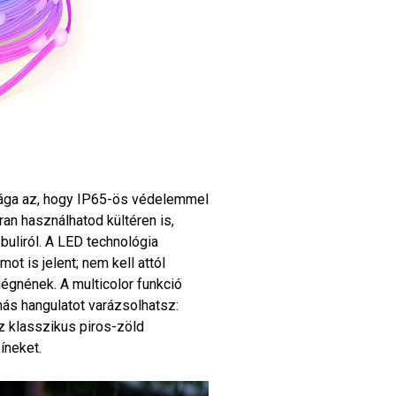
sága az, hogy IP65-ös védelemmel
ran használhatod kültéren is,
 buliról. A LED technológia
t is jelent; nem kell attól
iégnének. A multicolor funkció
más hangulatot varázsolhatsz:
z klasszikus piros-zöld
íneket.