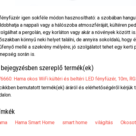
fényfüzér igen sokféle módon hasznosítható: a szobában hangul
ldobhatja a nappali vagy a hálószoba atmoszféráját, kültéren p
olgálhat a pergolán, egy korláton vagy akár a növények között is
őszakban könnyű neki helyet találni, de annyira sokoldalú, hogy 
fenyő mellé a szekrény mélyére; jó szolgálatot tehet egy kerti 
nepség során is.
 bejegyzésben szereplő termék(ek)
6660: Hama okos WiFi kültéri és beltéri LED fényfüzér, 10m, R
cikkben bemutatott termék(ek) áráról és elérhetőségéről kérjük 
dalon.
ímkék
ama
Hama Smart Home
smart home
világítás
Okosot