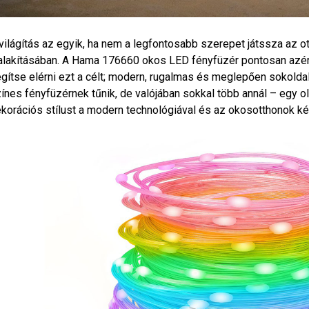
világítás az egyik, ha nem a legfontosabb szerepet játssza az 
alakításában. A Hama 176660 okos LED fényfüzér pontosan azér
gítse elérni ezt a célt; modern, rugalmas és meglepően sokoldalú
ínes fényfüzérnek tűnik, de valójában sokkal több annál – egy 
korációs stílust a modern technológiával és az okosotthonok ké