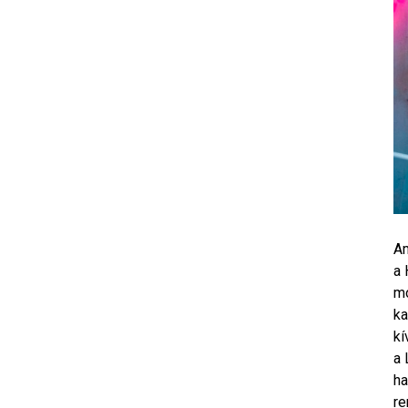
Am
a 
mo
ka
kí
a 
ha
re