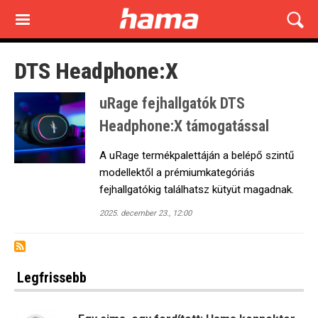
Skip
to
main
content
DTS Headphone:X
uRage fejhallgatók DTS
Headphone:X támogatással
A uRage termékpalettáján a belépő szintű
modellektől a prémiumkategóriás
fejhallgatókig találhatsz kütyüt magadnak.
2025. december 23., 12:00
Legfrissebb