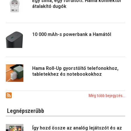
Egy sima, egy fordított: Hama konnektor
átalakító dugók
10 000 mAh-s powerbank a Hamától
Hama Roll-Up gyorstöltő telefonokhoz,
tabletekhez és notebookokhoz
Még több bejegyzés...
Legnépszerűbb
Így hozd össze az analóg lejátszót és az