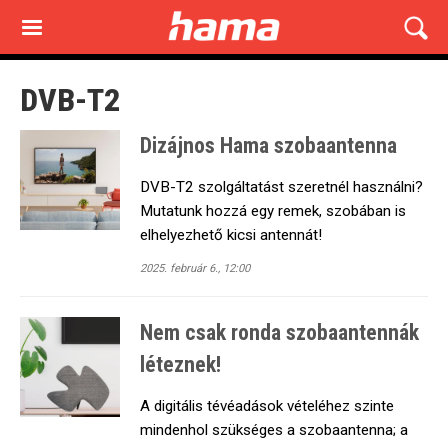
Skip
to
main
content
DVB-T2
Dizájnos Hama szobaantenna
DVB-T2 szolgáltatást szeretnél használni?
Mutatunk hozzá egy remek, szobában is
elhelyezhető kicsi antennát!
2025. február 6., 12:00
Nem csak ronda szobaantennák
léteznek!
A digitális tévéadások vételéhez szinte
mindenhol szükséges a szobaantenna; a