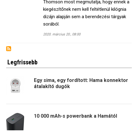
Thomson most megmutatja, hogy ennek a
kiegészítőnek nem kell feltétlenül kilógnia
dizájn alapján sem a berendezési tárgyak
sorából.
2020. március 20., 08:00
Legfrissebb
Egy sima, egy fordított: Hama konnektor
átalakító dugók
10 000 mAh-s powerbank a Hamától