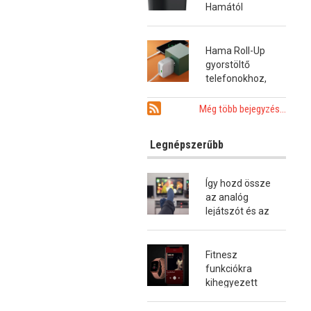
Hamától
Hama Roll-Up
gyorstöltő
telefonokhoz,
tabletekhez és
notebookokhoz
Még több bejegyzés...
Legnépszerűbb
Így hozd össze
az analóg
lejátszót és az
okostévét!
Fitnesz
funkciókra
kihegyezett
okosóra a
Hamától