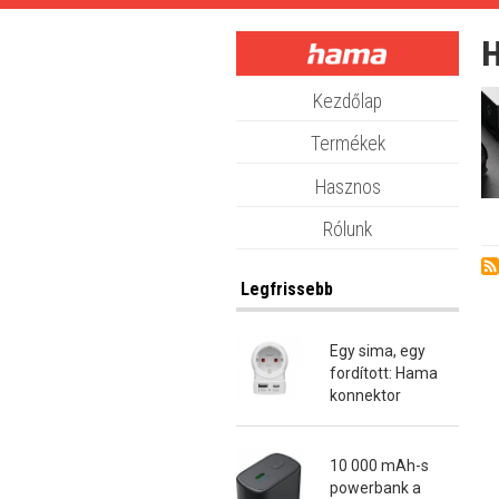
Skip
to
main
content
Kezdőlap
Termékek
Hasznos
Rólunk
Legfrissebb
Egy sima, egy
fordított: Hama
konnektor
átalakító dugók
10 000 mAh-s
powerbank a