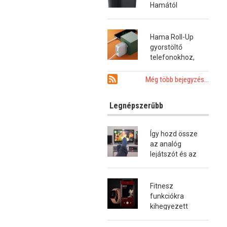
Hamától
Hama Roll-Up
gyorstöltő
telefonokhoz,
tabletekhez és
notebookokhoz
Még több bejegyzés...
Legnépszerűbb
Így hozd össze
az analóg
lejátszót és az
okostévét!
Fitnesz
funkciókra
kihegyezett
okosóra a
Hamától