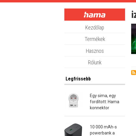
Skip
to
i
main
content
Kezdőlap
Termékek
Hasznos
Rólunk
Legfrissebb
Egy sima, egy
fordított: Hama
konnektor
átalakító dugók
10 000 mAh-s
powerbank a