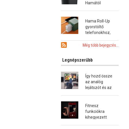
Hamától
Hama Roll-Up
gyorstöltő
telefonokhoz,
tabletekhez és
notebookokhoz
Még több bejegyzés...
Legnépszerűbb
Így hozd össze
az analóg
lejátszót és az
okostévét!
Fitnesz
funkciókra
kihegyezett
okosóra a
Hamától