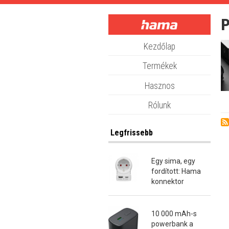
Skip
to
main
content
Kezdőlap
Termékek
Hasznos
Rólunk
Legfrissebb
Egy sima, egy
fordított: Hama
konnektor
átalakító dugók
10 000 mAh-s
powerbank a