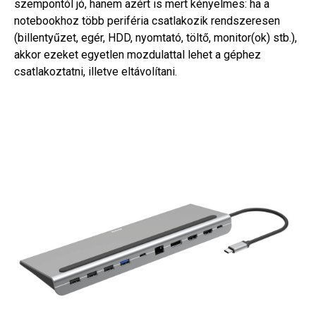
szempontól jó, hanem azért is mert kényelmes: ha a
notebookhoz több periféria csatlakozik rendszeresen
(billentyűzet, egér, HDD, nyomtató, töltő, monitor(ok) stb.),
akkor ezeket egyetlen mozdulattal lehet a géphez
csatlakoztatni, illetve eltávolítani.