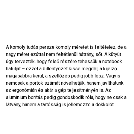
A komoly tudás persze komoly méretet is feltételez, de a
nagy méret ezúttal nem feltétlenül hátrány, sőt. A kütyüt
úgy tervezték, hogy felső részére tehessük a notebook
hátulját – ezzel a billentyűzet kissé megdől, a kijelző
magasabbra kerül, a szellőzés pedig jobb lesz. Vagyis
nemcsak a portok számát növelhetjük, hanem javíthatunk
az ergonómián és akár a gép teljesítményén is. Az
alumínium borítás pedig gondoskodik róla, hogy ne csak a
látvány, hanem a tartósság is jellemezze a dokkolót.