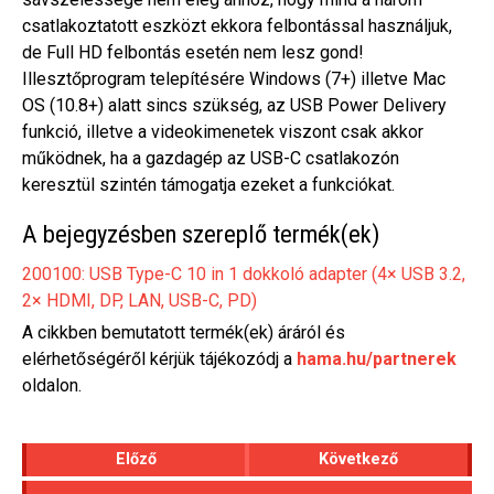
csatlakoztatott eszközt ekkora felbontással használjuk,
de Full HD felbontás esetén nem lesz gond!
Illesztőprogram telepítésére Windows (7+) illetve Mac
OS (10.8+) alatt sincs szükség, az USB Power Delivery
funkció, illetve a videokimenetek viszont csak akkor
működnek, ha a gazdagép az USB-C csatlakozón
keresztül szintén támogatja ezeket a funkciókat.
A bejegyzésben szereplő termék(ek)
200100: USB Type-C 10 in 1 dokkoló adapter (4× USB 3.2,
2× HDMI, DP, LAN, USB-C, PD)
A cikkben bemutatott termék(ek) áráról és
elérhetőségéről kérjük tájékozódj a
hama.hu/partnerek
oldalon.
Előző
Következő