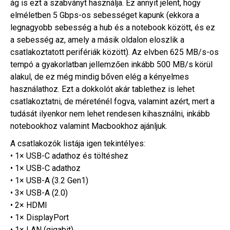
ág is ezt a szabványt használja. Ez annyit jelent, hogy
elméletben 5 Gbps-os sebességet kapunk (ekkora a
legnagyobb sebesség a hub és a notebook között, és ez
a sebesség az, amely a másik oldalon eloszlik a
csatlakoztatott perifériák között). Az elvben 625 MB/s-os
tempó a gyakorlatban jellemzően inkább 500 MB/s körül
alakul, de ez még mindig bőven elég a kényelmes
használathoz. Ezt a dokkolót akár tablethez is lehet
csatlakoztatni, de méreténél fogva, valamint azért, mert a
tudását ilyenkor nem lehet rendesen kihasználni, inkább
notebookhoz valamint Macbookhoz ajánljuk.
A csatlakozók listája igen tekintélyes:
• 1× USB-C adathoz és töltéshez
• 1× USB-C adathoz
• 1× USB-A (3.2 Gen1)
• 3× USB-A (2.0)
• 2× HDMI
• 1× DisplayPort
• 1× LAN (gigabit).