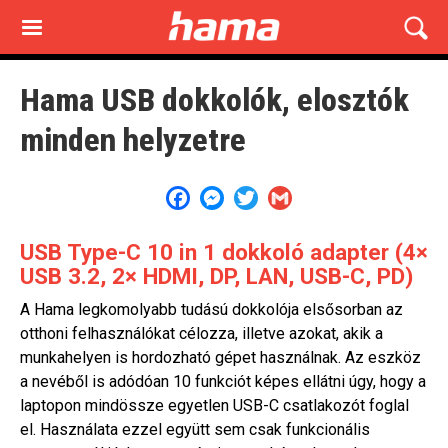
Skip
to
main
content
Hama USB dokkolók, elosztók
minden helyzetre
Facebook
Messenger
Twitter
Gmail
USB Type-C 10 in 1 dokkoló adapter (4×
USB 3.2, 2× HDMI, DP, LAN, USB-C, PD)
A Hama legkomolyabb tudású dokkolója elsősorban az
otthoni felhasználókat célozza, illetve azokat, akik a
munkahelyen is hordozható gépet használnak. Az eszköz
a nevéből is adódóan 10 funkciót képes ellátni úgy, hogy a
laptopon mindössze egyetlen USB-C csatlakozót foglal
el. Használata ezzel együtt sem csak funkcionális