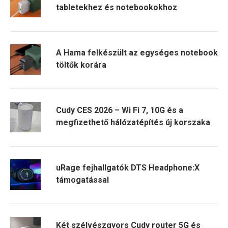
tabletekhez és notebookokhoz
A Hama felkészült az egységes notebook
töltők korára
Cudy CES 2026 – Wi Fi 7, 10G és a
megfizethető hálózatépítés új korszaka
uRage fejhallgatók DTS Headphone:X
támogatással
Két szélvészgyors Cudy router 5G és