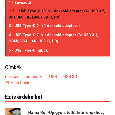
1 - Bevezető
»
2
-
USB Type-C 10 in 1 dokkoló adapter (4× USB 3.2,
2× HDMI, DP, LAN, USB-C, PD)
3 - USB Type-C 9 in 1 dokkoló adapterek
4 - USB Type-C 7 in 1 dokkoló adapter (3× USB 3.1,
HDMI, VGA, LAN, USB-C, PD)
5 - USB Type-C hubok
Címkék
dokkoló
notebook
USB
USB 3.1
PC/notebook
Ez is érdekelhet
Hama Roll-Up gyorstöltő telefonokhoz,