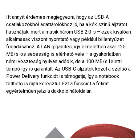
Itt annyit érdemes megjegyezni, hogy az USB-A
csatlakozókból adattárolókhoz jó, ha a kék színű aljzatot
használjuk, mert a másik három USB 2.0-s – ezek kiválóan
alkalmasak viszont nyomtató vagy például billentyűzet
fogadásához. A LAN gigabites, így elméletben akár 125
MB/s-os sebesség is elérhető vele – a gyakorlatban
némi veszteség nyilván adódik, de a 100 MB/s feletti
tempó így is garantált. Az USB-C aljzatok közül a szélső a
Power Delivery funkciót is támogatja, így a notebook
tölthető is rajta keresztül. Ezt a funkciót a felirat
egyértelműen jelzi a dokkoló hátoldalán.