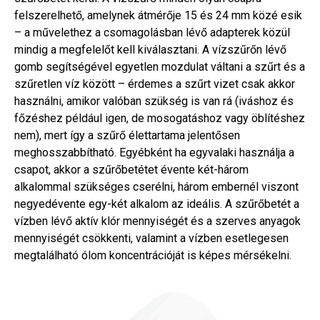
felszerelhető, amelynek átmérője 15 és 24 mm közé esik
– a művelethez a csomagolásban lévő adapterek közül
mindig a megfelelőt kell kiválasztani. A vízszűrőn lévő
gomb segítségével egyetlen mozdulat váltani a szűrt és a
szűretlen víz között – érdemes a szűrt vizet csak akkor
használni, amikor valóban szükség is van rá (iváshoz és
főzéshez például igen, de mosogatáshoz vagy öblítéshez
nem), mert így a szűrő élettartama jelentősen
meghosszabbítható. Egyébként ha egyvalaki használja a
csapot, akkor a szűrőbetétet évente két-három
alkalommal szükséges cserélni, három embernél viszont
negyedévente egy-két alkalom az ideális. A szűrőbetét a
vízben lévő aktív klór mennyiségét és a szerves anyagok
mennyiségét csökkenti, valamint a vízben esetlegesen
megtalálható ólom koncentrációját is képes mérsékelni.