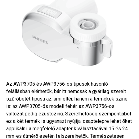
Az AWP3705 és AWP3756-os típusok hasonló
felállásban elérhetők, bár itt nemcsak a gyárilag szerelt
szűrőbetét típusa az, ami eltér, hanem a termékek színe
is: az AWP3705-ös modell fehér, az AWP3756-os
változat pedig ezüstszínű. Szerelhetőség szempontjából
ez a két termék is ugyanazt nyújtja: csaptelepre lehet őket
applikálni, a megfelelő adapter kiválasztásával 15 és 24
mm-es átmérő esetén felszerelhetők. Természetesen