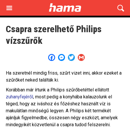
Skip
to
main
content
Csapra szerelhető Philips
vízszűrők
Facebook
Messenger
Twitter
Gmail
Ha szeretnél mindig friss, szűrt vizet inni, akkor ezeket a
szűrőket neked találták ki.
Korábban már írtunk a Philips szűrőbetéttel ellátott
zuhanyfejéről
, most pedig a konyhába kalauzolunk el
téged, hogy az iváshoz és főzéshez használt víz is
makulátlan minőségű legyen. A Philips két termékét
ajánljuk figyelmedbe; összesen négy eszközt, amelyek
mindegyikét közvetlenül a csapra tudod felszerelni.