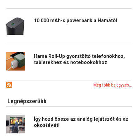
10 000 mAh-s powerbank a Hamától
Hama Roll-Up gyorstöltő telefonokhoz,
tabletekhez és notebookokhoz
Még több bejegyzés...
Legnépszerűbb
Így hozd össze az analóg lejátszót és az
okostévét!