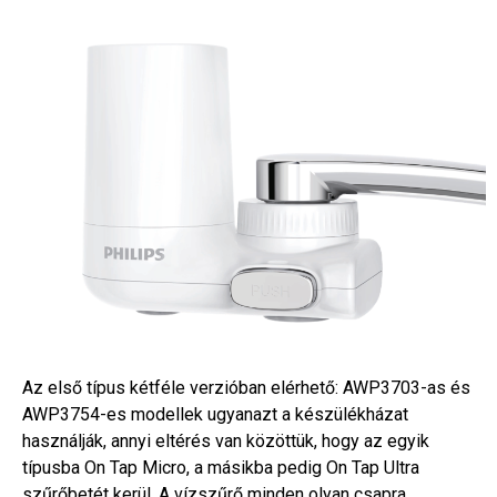
Az első típus kétféle verzióban elérhető: AWP3703-as és
AWP3754-es modellek ugyanazt a készülékházat
használják, annyi eltérés van közöttük, hogy az egyik
típusba On Tap Micro, a másikba pedig On Tap Ultra
szűrőbetét kerül. A vízszűrő minden olyan csapra