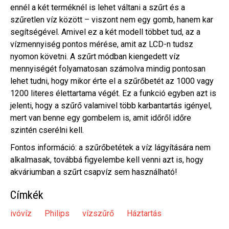
ennél a két terméknél is lehet váltani a szűrt és a
szűretlen víz között – viszont nem egy gomb, hanem kar
segítségével. Amivel ez a két modell többet tud, az a
vízmennyiség pontos mérése, amit az LCD-n tudsz
nyomon követni. A szűrt módban kiengedett víz
mennyiségét folyamatosan számolva mindig pontosan
lehet tudni, hogy mikor érte el a szűrőbetét az 1000 vagy
1200 literes élettartama végét. Ez a funkció egyben azt is
jelenti, hogy a szűrő valamivel több karbantartás igényel,
mert van benne egy gombelem is, amit időről időre
szintén cserélni kell.
Fontos információ: a szűrőbetétek a víz lágyítására nem
alkalmasak, továbbá figyelembe kell venni azt is, hogy
akváriumban a szűrt csapvíz sem használható!
Címkék
ivóvíz
Philips
vízszűrő
Háztartás