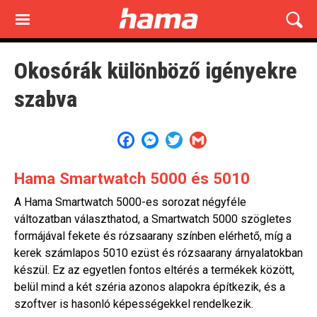
Skip
to
main
content
Okosórák különböző igényekre
szabva
Facebook
Messenger
Twitter
Gmail
Hama Smartwatch 5000 és 5010
A Hama Smartwatch 5000-es sorozat négyféle
változatban választhatod, a Smartwatch 5000 szögletes
formájával fekete és rózsaarany színben elérhető, míg a
kerek számlapos 5010 ezüst és rózsaarany árnyalatokban
készül. Ez az egyetlen fontos eltérés a termékek között,
belül mind a két széria azonos alapokra építkezik, és a
szoftver is hasonló képességekkel rendelkezik.