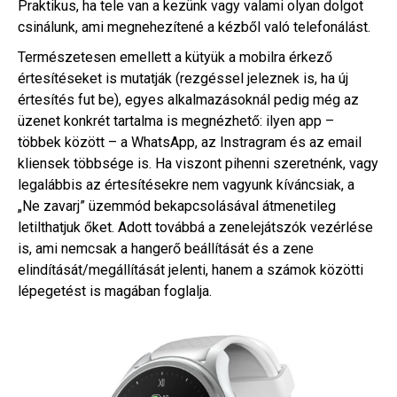
Praktikus, ha tele van a kezünk vagy valami olyan dolgot
csinálunk, ami megnehezítené a kézből való telefonálást.
Természetesen emellett a kütyük a mobilra érkező
értesítéseket is mutatják (rezgéssel jeleznek is, ha új
értesítés fut be), egyes alkalmazásoknál pedig még az
üzenet konkrét tartalma is megnézhető: ilyen app –
többek között – a WhatsApp, az Instragram és az email
kliensek többsége is. Ha viszont pihenni szeretnénk, vagy
legalábbis az értesítésekre nem vagyunk kíváncsiak, a
„Ne zavarj” üzemmód bekapcsolásával átmenetileg
letilthatjuk őket. Adott továbbá a zenelejátszók vezérlése
is, ami nemcsak a hangerő beállítását és a zene
elindítását/megállítását jelenti, hanem a számok közötti
lépegetést is magában foglalja.