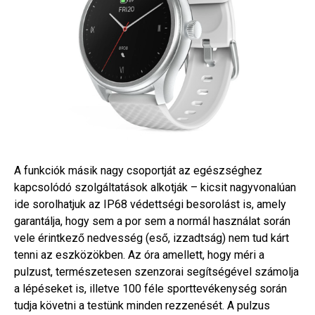
A funkciók másik nagy csoportját az egészséghez
kapcsolódó szolgáltatások alkotják – kicsit nagyvonalúan
ide sorolhatjuk az IP68 védettségi besorolást is, amely
garantálja, hogy sem a por sem a normál használat során
vele érintkező nedvesség (eső, izzadtság) nem tud kárt
tenni az eszközökben. Az óra amellett, hogy méri a
pulzust, természetesen szenzorai segítségével számolja
a lépéseket is, illetve 100 féle sporttevékenység során
tudja követni a testünk minden rezzenését. A pulzus