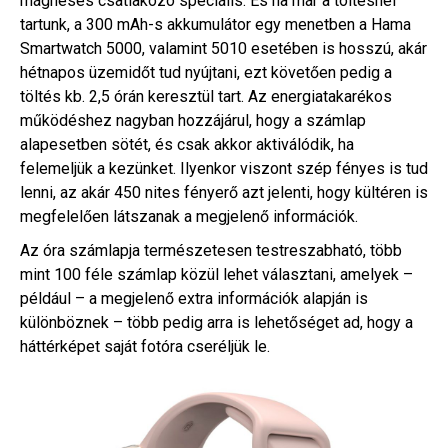
mágneses csatlakozó speciális. És ha már a töltésnél
tartunk, a 300 mAh-s akkumulátor egy menetben a Hama
Smartwatch 5000, valamint 5010 esetében is hosszú, akár
hétnapos üzemidőt tud nyújtani, ezt követően pedig a
töltés kb. 2,5 órán keresztül tart. Az energiatakarékos
működéshez nagyban hozzájárul, hogy a számlap
alapesetben sötét, és csak akkor aktiválódik, ha
felemeljük a kezünket. Ilyenkor viszont szép fényes is tud
lenni, az akár 450 nites fényerő azt jelenti, hogy kültéren is
megfelelően látszanak a megjelenő információk.
Az óra számlapja természetesen testreszabható, több
mint 100 féle számlap közül lehet választani, amelyek –
például – a megjelenő extra információk alapján is
különböznek – több pedig arra is lehetőséget ad, hogy a
háttérképet saját fotóra cseréljük le.