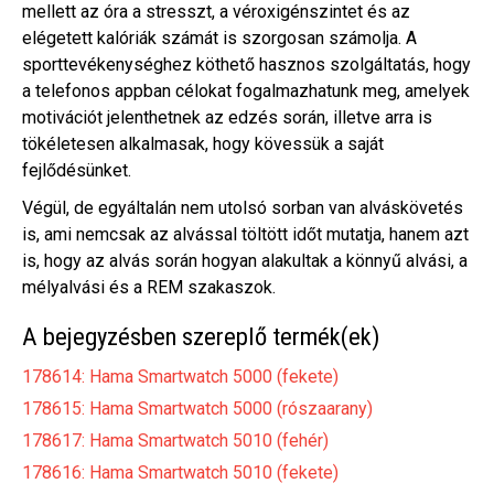
mellett az óra a stresszt, a véroxigénszintet és az
elégetett kalóriák számát is szorgosan számolja. A
sporttevékenységhez köthető hasznos szolgáltatás, hogy
a telefonos appban célokat fogalmazhatunk meg, amelyek
motivációt jelenthetnek az edzés során, illetve arra is
tökéletesen alkalmasak, hogy kövessük a saját
fejlődésünket.
Végül, de egyáltalán nem utolsó sorban van alváskövetés
is, ami nemcsak az alvással töltött időt mutatja, hanem azt
is, hogy az alvás során hogyan alakultak a könnyű alvási, a
mélyalvási és a REM szakaszok.
A bejegyzésben szereplő termék(ek)
178614: Hama Smartwatch 5000 (fekete)
178615: Hama Smartwatch 5000 (rószaarany)
178617: Hama Smartwatch 5010 (fehér)
178616: Hama Smartwatch 5010 (fekete)