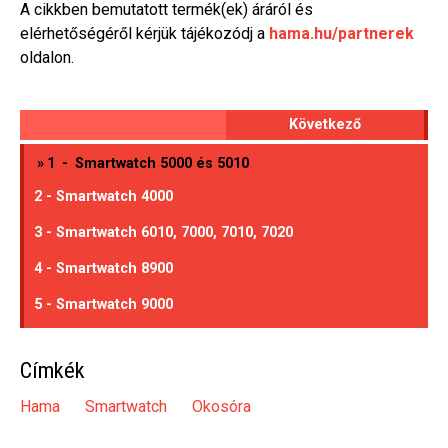
A cikkben bemutatott termék(ek) áráról és
elérhetőségéről kérjük tájékozódj a
hama.hu/partnerek
oldalon.
Következő
»
1
-
Smartwatch 5000 és 5010
2 - Smartwatch 4000
3 - Smartwatch 6010, 7000, 7010, 7020
4 - Smartwatch 8900
5 - Smartwatch 9000
Címkék
Hama
Smartwatch
Okosóra