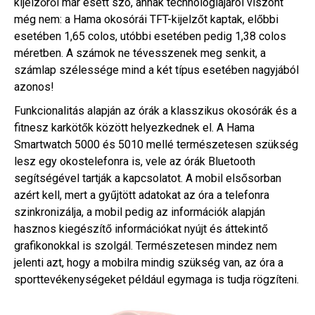
kijelzőről már esett szó, annak technológiájáról viszont
még nem: a Hama okosórái TFT-kijelzőt kaptak, előbbi
esetében 1,65 colos, utóbbi esetében pedig 1,38 colos
méretben. A számok ne tévesszenek meg senkit, a
számlap szélessége mind a két típus esetében nagyjából
azonos!
Funkcionalitás alapján az órák a klasszikus okosórák és a
fitnesz karkötők között helyezkednek el. A Hama
Smartwatch 5000 és 5010 mellé természetesen szükség
lesz egy okostelefonra is, vele az órák Bluetooth
segítségével tartják a kapcsolatot. A mobil elsősorban
azért kell, mert a gyűjtött adatokat az óra a telefonra
szinkronizálja, a mobil pedig az információk alapján
hasznos kiegészítő információkat nyújt és áttekintő
grafikonokkal is szolgál. Természetesen mindez nem
jelenti azt, hogy a mobilra mindig szükség van, az óra a
sporttevékenységeket például egymaga is tudja rögzíteni.