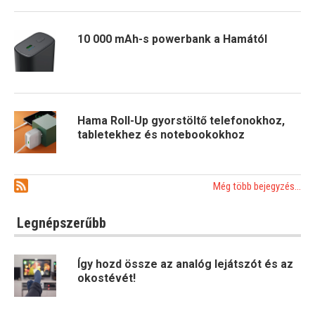
10 000 mAh-s powerbank a Hamától
Hama Roll-Up gyorstöltő telefonokhoz,
tabletekhez és notebookokhoz
Még több bejegyzés...
Legnépszerűbb
Így hozd össze az analóg lejátszót és az
okostévét!