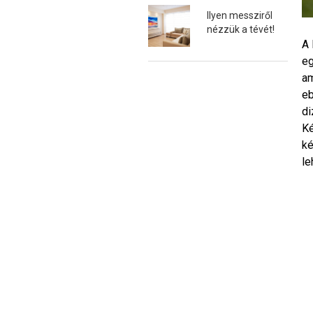
Ilyen messziről
nézzük a tévét!
A 
eg
am
eb
di
Ké
ké
le