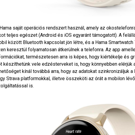
Hama saját operációs rendszert használ, amely az okostelefonra
kot teljes egészet (Android és iOS egyaránt támogatott). A felál
bil között Bluetooth kapcsolat jön létre, és a Hama Smartwatch 
en keresztül folyamatosan átkerülnek a telefonra. Az app amellet
formációkat, természetesen arra is képes, hogy kiértékelje és gr
t készíthetünk vele edzésterveket is, hogy könnyebben elérjük a
hetőséget kínál továbbá arra, hogy az adatokat szinkronizáljuk a
gy Strava platformokkal, illetve összeköti az órát a mobilon lé
olgáltatással is.