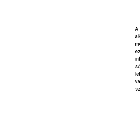
A 
al
mo
ez
in
ső
le
va
sz