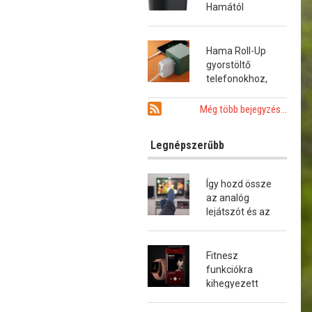
Hamától
Hama Roll-Up
gyorstöltő
telefonokhoz,
tabletekhez és
notebookokhoz
Még több bejegyzés...
Legnépszerűbb
Így hozd össze
az analóg
lejátszót és az
okostévét!
Fitnesz
funkciókra
kihegyezett
okosóra a
Hamától