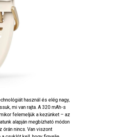
chnológiát használ és elég nagy,
ssuk, mi van rajta. A 320 mAh-s
amikor felemeljük a kezünket – az
latunk alapján megbízható módon
z órán nincs. Van viszont
 csuklót kell, hogy figyelje.