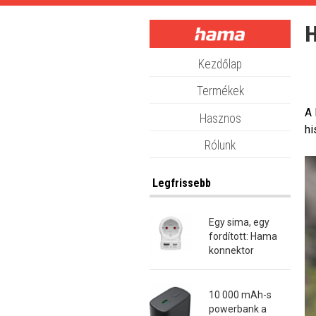
Skip
to
H
main
content
Kezdőlap
Termékek
A 
Hasznos
hi
Rólunk
Legfrissebb
Egy sima, egy
fordított: Hama
konnektor
átalakító dugók
10 000 mAh-s
powerbank a