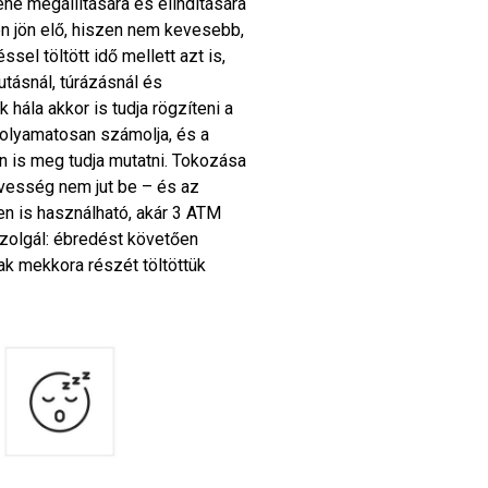
ene megállítására és elindítására
n jön elő, hiszen nem kevesebb,
el töltött idő mellett azt is,
utásnál, túrázásnál és
hála akkor is tudja rögzíteni a
folyamatosan számolja, és a
én is meg tudja mutatni. Tokozása
dvesség nem jut be – és az
en is használható, akár 3 ATM
zolgál: ébredést követően
ak mekkora részét töltöttük