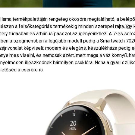
Hama termékpalettáján rengeteg okosóra megtalálható, a belépő
észen a felsőkategóriás termékekig minden szerepel rajta, így k
ely tudásban és árban is passzol az igényeinkhez. A 7-es soroz
ben a szegmensben a legújabb modell pedig a Smartwatch 7020-a
zájnvonalat képviseli: modern és elegáns, készülékháza pedig 
nyelmes viselni, és nemcsak azért, mert maga a váz könnyű, han
nyelmesen illeszkednek bármilyen csuklóra. Noha a gyári sziliko
hetőség a cserére is.