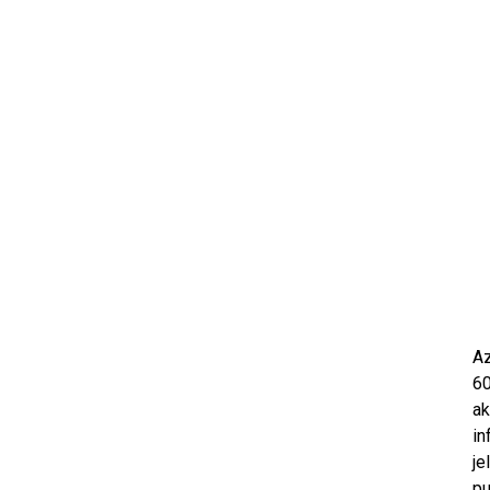
Az
60
ak
in
je
pu