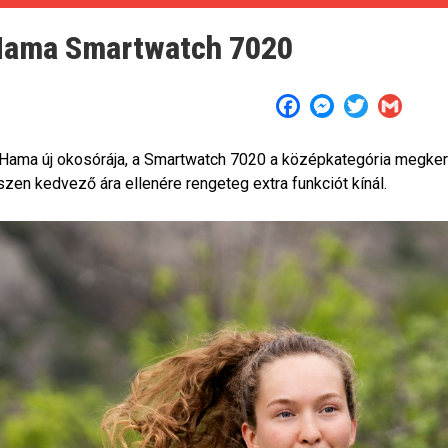
ama Smartwatch 7020
Facebook
Messenger
Twitter
Gmail
Hama új okosórája, a Smartwatch 7020 a középkategória megkerü
szen kedvező ára ellenére rengeteg extra funkciót kínál.