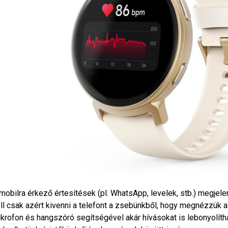
mobilra érkező értesítések (pl. WhatsApp, levelek, stb.) megjelen
ll csak azért kivenni a telefont a zsebünkből, hogy megnézzük a
krofon és hangszóró segítségével akár hívásokat is lebonyolít