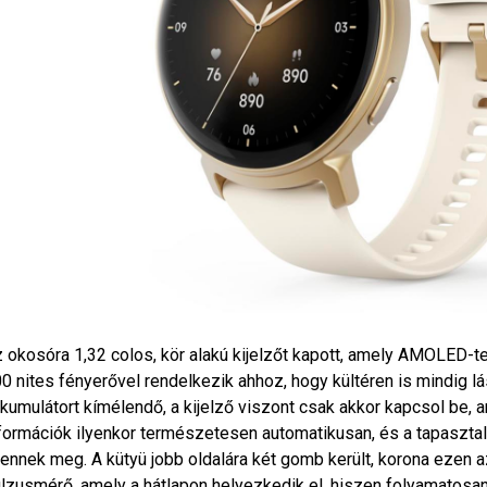
 okosóra 1,32 colos, kör alakú kijelzőt kapott, amely AMOLED-te
0 nites fényerővel rendelkezik ahhoz, hogy kültéren is mindig lá
kumulátort kímélendő, a kijelző viszont csak akkor kapcsol be, 
formációk ilyenkor természetesen automatikusan, és a tapaszta
lennek meg. A kütyü jobb oldalára két gomb került, korona ezen a
lzusmérő, amely a hátlapon helyezkedik el, hiszen folyamatosan a