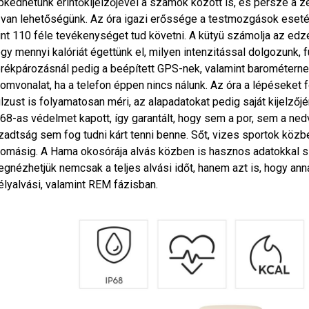
pkedhetünk érintőkijelzőjével a számok között is, és persze a z
 van lehetőségünk. Az óra igazi erőssége a testmozgások eseté
nt 110 féle tevékenységet tud követni. A kütyü számolja az edzéss
gy mennyi kalóriát égettünk el, milyen intenzitással dolgozunk, f
rékpározásnál pedig a beépített GPS-nek, valamint barométernek 
omvonalat, ha a telefon éppen nincs nálunk. Az óra a lépéseket 
lzust is folyamatosan méri, az alapadatokat pedig saját kijelzőj
68-as védelmet kapott, így garantált, hogy sem a por, sem a ne
zadtság sem fog tudni kárt tenni benne. Sőt, vizes sportok közb
omásig. A Hama okosórája alvás közben is hasznos adatokkal s
gnézhetjük nemcsak a teljes alvási időt, hanem azt is, hogy ann
lyalvási, valamint REM fázisban.