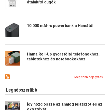
átalakító dugók
10 000 mAh-s powerbank a Hamától
Hama Roll-Up gyorstöltő telefonokhoz,
tabletekhez és notebookokhoz
Még több bejegyzés...
Legnépszerűbb
Így hozd össze az analóg lejátszót és az
okostévét!