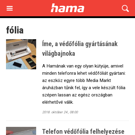
Skip
to
main
content
fólia
Íme, a védőfólia gyártásának
világbajnoka
A Hamának van egy olyan kütyüje, amivel
minden telefonra lehet védőfóliát gyártani:
az eszköz egyre több Media Markt
áruházban tűnik fel, így a vele készült fólia
szépen lassan az egész országban
elérhetővé válik.
2018. október 24., 08:00
Telefon védőfólia felhelyezése