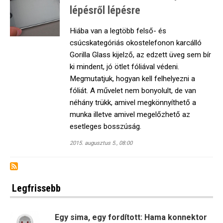
lépésről lépésre
Hiába van a legtöbb felső- és
csúcskategóriás okostelefonon karcálló
Gorilla Glass kijelző, az edzett üveg sem bír
ki mindent, jó ötlet fóliával védeni.
Megmutatjuk, hogyan kell felhelyezni a
fóliát. A művelet nem bonyolult, de van
néhány trükk, amivel megkönnyíthető a
munka illetve amivel megelőzhető az
esetleges bosszúság.
2015. augusztus 5., 08:00
Legfrissebb
Egy sima, egy fordított: Hama konnektor