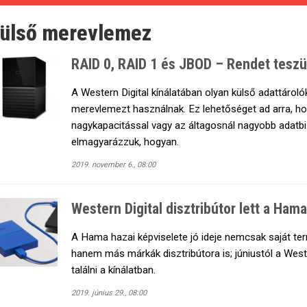
ülső merevlemez
RAID 0, RAID 1 és JBOD – Rendet tesz
A Western Digital kínálatában olyan külső adattároló
merevlemezt használnak. Ez lehetőséget ad arra, ho
nagykapacitással vagy az áltagosnál nagyobb adatbi
elmagyarázzuk, hogyan.
2019. november 6., 08:00
Western Digital disztribútor lett a Hama
A Hama hazai képviselete jó ideje nemcsak saját te
hanem más márkák disztribútora is; júniustól a Weste
találni a kínálatban.
2019. június 29., 08:00