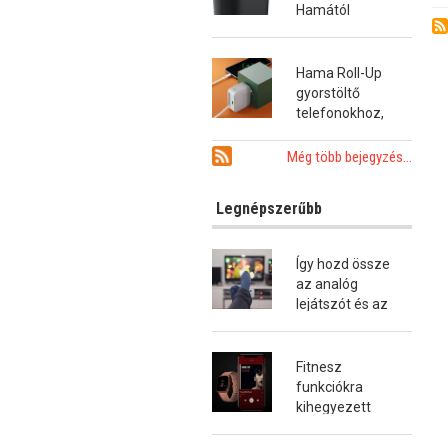
Hamától
Hama Roll-Up
gyorstöltő
telefonokhoz,
tabletekhez és
notebookokhoz
Még több bejegyzés...
Legnépszerűbb
Így hozd össze
az analóg
lejátszót és az
okostévét!
Fitnesz
funkciókra
kihegyezett
okosóra a
Hamától