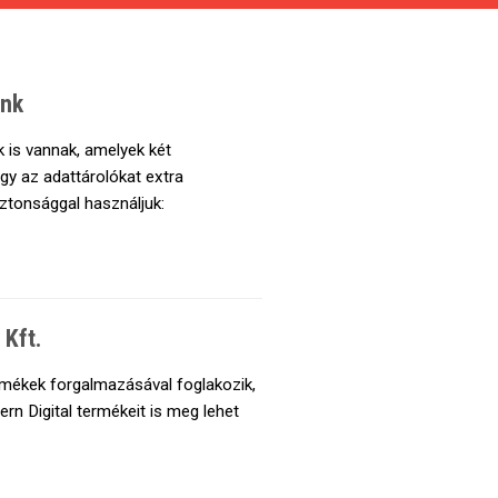
ünk
k is vannak, amelyek két
gy az adattárolókat extra
ztonsággal használjuk:
 Kft.
rmékek forgalmazásával foglakozik,
rn Digital termékeit is meg lehet