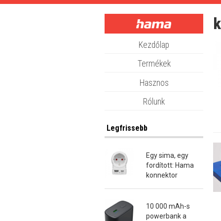
Skip
to
k
main
content
Kezdőlap
Termékek
Hasznos
Rólunk
Legfrissebb
Egy sima, egy
fordított: Hama
konnektor
átalakító dugók
10 000 mAh-s
powerbank a