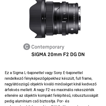
Ez a Sigma L-bajonettel vagy Sony E-bajonettel
rendelkező fényképezőgépekhez készült, full frame,
nagylátószögű objektív kiváló minőséget kínál kedvező
árfekvés mellett. A nagy F2-es maximális rekeszérték
ellenére az objektív kompakt felépítésű, robusztusságát
pedig alumínium cső biztosítja. Por- és