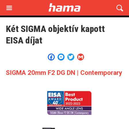
Skip
to
main
content
Két SIGMA objektív kapott
EISA díjat
Facebook
Messenger
Twitter
Gmail
SIGMA 20mm F2 DG DN | Contemporary