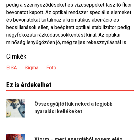
pedig a szennyeződéseket és vízcseppeket taszító fluor
bevonatot kapott. Az optikai rendszer speciális elemeket
és bevonatokat tartalmaz a kromatikus aberráció és
becsillanások ellen, a beépített optikai stabilizátor pedig
négyfokozatú rázkódáscsökkentést kínál. Az optikai
minőség lenyűgözően jó, még teljes rekesznyílásnál is.
Címkék
EISA
Sigma
Fotó
Ez is érdekelhet
Összegyűjtöttük neked a legjobb
nyaralási kellékeket
Xtorm – mert energiából sosem elég