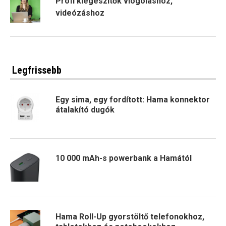
Profi kiegészítők vlogoláshoz,
videózáshoz
Legfrissebb
Egy sima, egy fordított: Hama konnektor
átalakító dugók
10 000 mAh-s powerbank a Hamától
Hama Roll-Up gyorstöltő telefonokhoz,