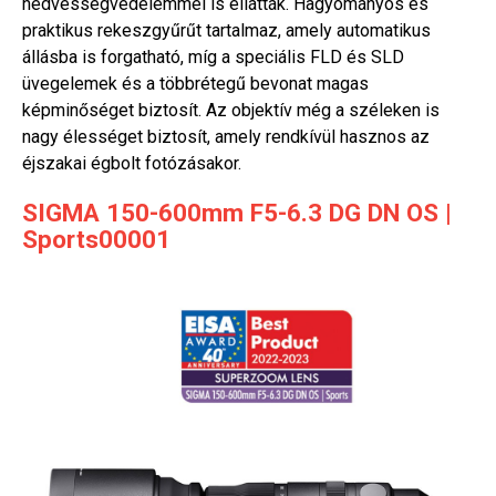
nedvességvédelemmel is ellátták. Hagyományos és
praktikus rekeszgyűrűt tartalmaz, amely automatikus
állásba is forgatható, míg a speciális FLD és SLD
üvegelemek és a többrétegű bevonat magas
képminőséget biztosít. Az objektív még a széleken is
nagy élességet biztosít, amely rendkívül hasznos az
éjszakai égbolt fotózásakor.
SIGMA 150-600mm F5-6.3 DG DN OS |
Sports00001