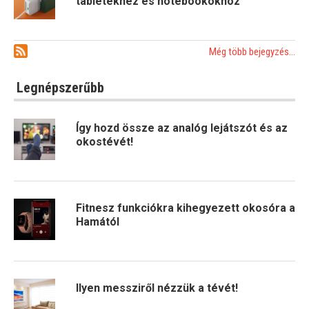
tabletekhez és notebookokhoz
Még több bejegyzés...
Legnépszerűbb
Így hozd össze az analóg lejátszót és az
okostévét!
Fitnesz funkciókra kihegyezett okosóra a
Hamától
Ilyen messziről nézzük a tévét!