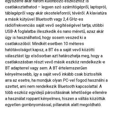
egyszerre akár három különböző eszközhöz is
csatlakoztathatod – legyen szó számítógépről, laptopról,
táblagépről vagy akár okostelefonról, tévéről. A klaviatúra
a másik kütyüvel Bluetooth vagy 2,4 GHz-es
rádiófrekvenciás saját vevő segítéségével tartja; utóbbi
USB-A foglalatba illeszkedik és nano méretű, azaz akár
úgy is használhatod, hogy sosem veszed ki a
csatlakozóból. Mindkét esetben 10 méteres
hatótávolságot kapsz, a BT és a saját vevő közötti
választást így elsősorban azt határozhatja meg, hogy a
csatlakozásban részt vevő másik eszköz rendelkezik-e
BT adapterrel vagy sem. A BT értelemszerűen
kényelmesebb, így a saját vevő inkább csak biztosíték
arra az esetre, ha mondjuk olyan PC-vel fogod használni a
szettet, ami nem rendelkezik Bluetooth kapcsolattal. A
több eszköz egyidejű párosításának lehetősége ellenére
a használat roppant kényelmes, hiszen a váltás közöttük
egyetlen gombnyomással, pillanatok alatt megoldható.