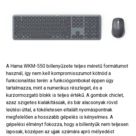
A Hama WKM-550 billenyűzete teljes méretű formátumot
használ, így nem kell kompromisszumot kötnöd a
funkcionalitás terén: a funkciógombokat éppen úgy
tartalmazza, mint a numerikus részleget, és a
kurzormozgató blokk is teljes értékű. A gombok chiclet,
azaz szigetes kialakításúak, és bár alacsonyak rövid
leütési úttal, a tökéletesen eltalált nyomáspontnak
megfelelően a hosszabb gépelés is kényelmes. A
gépelési élményt fokozza, hogy a billentyűk nem teljesen
laposak, középen az ujjak számára apró mélyedést