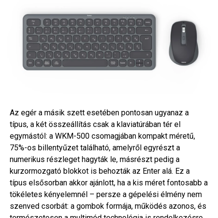
Az egér a másik szett esetében pontosan ugyanaz a
típus, a két összeállítás csak a klaviatúrában tér el
egymástól: a WKM-500 csomagjában kompakt méretű,
75%-os billentyűzet található, amelyről egyrészt a
numerikus részleget hagyták le, másrészt pedig a
kurzormozgató blokkot is behozták az Enter alá. Ez a
típus elsősorban akkor ajánlott, ha a kis méret fontosabb a
tökéletes kényelemnél – persze a gépelési élmény nem
szenved csorbát: a gombok formája, működés azonos, és
természetesen a multimód technológia is rendelkezésre