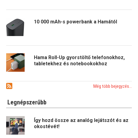
10 000 mAh-s powerbank a Hamától
Hama Roll-Up gyorstöltő telefonokhoz,
tabletekhez és notebookokhoz
Még több bejegyzés...
Legnépszerűbb
Így hozd össze az analóg lejátszót és az
okostévét!