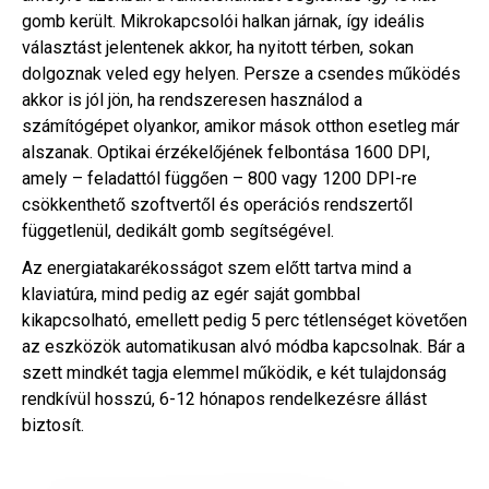
gomb került. Mikrokapcsolói halkan járnak, így ideális
választást jelentenek akkor, ha nyitott térben, sokan
dolgoznak veled egy helyen. Persze a csendes működés
akkor is jól jön, ha rendszeresen használod a
számítógépet olyankor, amikor mások otthon esetleg már
alszanak. Optikai érzékelőjének felbontása 1600 DPI,
amely – feladattól függően – 800 vagy 1200 DPI-re
csökkenthető szoftvertől és operációs rendszertől
függetlenül, dedikált gomb segítségével.
Az energiatakarékosságot szem előtt tartva mind a
klaviatúra, mind pedig az egér saját gombbal
kikapcsolható, emellett pedig 5 perc tétlenséget követően
az eszközök automatikusan alvó módba kapcsolnak. Bár a
szett mindkét tagja elemmel működik, e két tulajdonság
rendkívül hosszú, 6-12 hónapos rendelkezésre állást
biztosít.