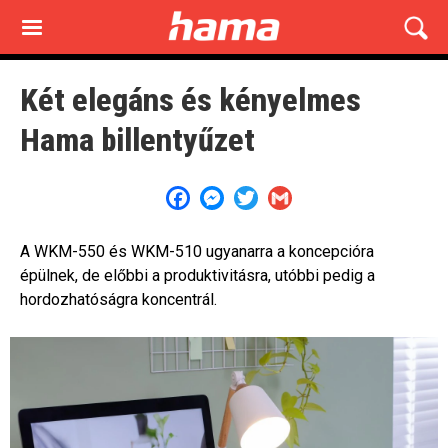
Skip
to
main
content
Két elegáns és kényelmes
Hama billentyűzet
Facebook
Messenger
Twitter
Gmail
A WKM-550 és WKM-510 ugyanarra a koncepcióra
épülnek, de előbbi a produktivitásra, utóbbi pedig a
hordozhatóságra koncentrál.