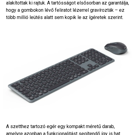
alakítottak ki rajtuk. A tartósságot elsősorban az garantálja,
hogy a gombokon lévő feliratot lézerrel gravírozták – ez
több millió leütés alatt sem kopik le az ígéretek szerint.
A szetthez tartozó egér egy kompakt méretű darab,
amelyre azonban a funkcionalitást segítendő így is hat