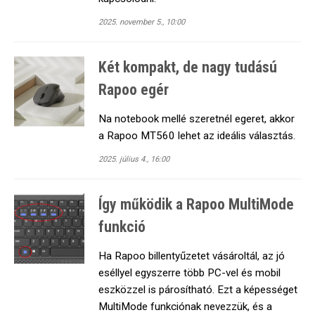
2025. november 5., 10:00
Két kompakt, de nagy tudású
Rapoo egér
Na notebook mellé szeretnél egeret, akkor
a Rapoo MT560 lehet az ideális választás.
2025. július 4., 16:00
Így működik a Rapoo MultiMode
funkció
Ha Rapoo billentyűzetet vásároltál, az jó
eséllyel egyszerre több PC-vel és mobil
eszközzel is párosítható. Ezt a képességet
MultiMode funkciónak nevezzük, és a