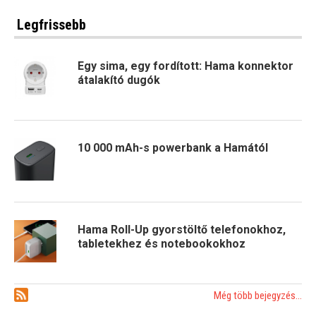
Legfrissebb
Egy sima, egy fordított: Hama konnektor
átalakító dugók
10 000 mAh-s powerbank a Hamától
Hama Roll-Up gyorstöltő telefonokhoz,
tabletekhez és notebookokhoz
Még több bejegyzés...