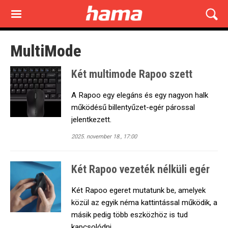
Skip
to
main
content
MultiMode
Két multimode Rapoo szett
A Rapoo egy elegáns és egy nagyon halk
működésű billentyűzet-egér párossal
jelentkezett.
2025. november 18., 17:00
Két Rapoo vezeték nélküli egér
Két Rapoo egeret mutatunk be, amelyek
közül az egyik néma kattintással működik, a
másik pedig több eszközhöz is tud
kapcsolódni.