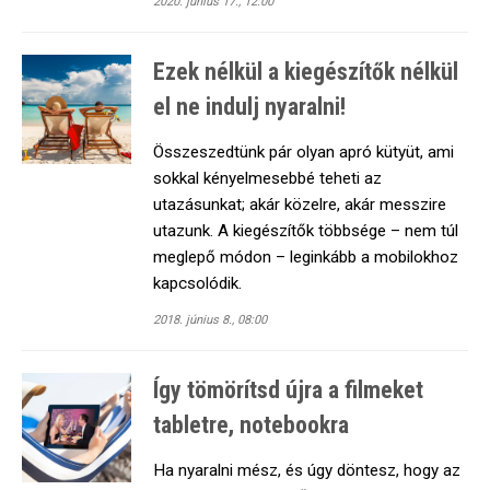
2020. június 17., 12:00
Ezek nélkül a kiegészítők nélkül
el ne indulj nyaralni!
Összeszedtünk pár olyan apró kütyüt, ami
sokkal kényelmesebbé teheti az
utazásunkat; akár közelre, akár messzire
utazunk. A kiegészítők többsége – nem túl
meglepő módon – leginkább a mobilokhoz
kapcsolódik.
2018. június 8., 08:00
Így tömörítsd újra a filmeket
tabletre, notebookra
Ha nyaralni mész, és úgy döntesz, hogy az