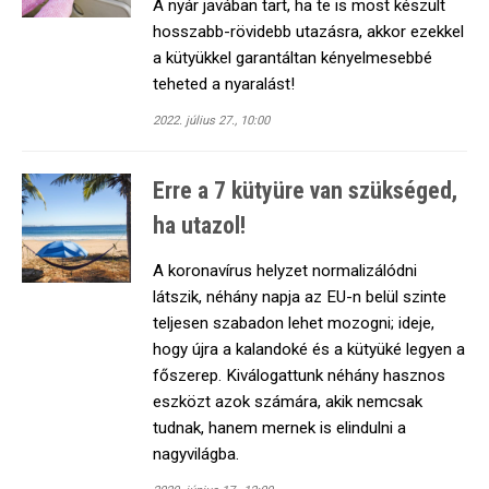
A nyár javában tart, ha te is most készült
hosszabb-rövidebb utazásra, akkor ezekkel
a kütyükkel garantáltan kényelmesebbé
teheted a nyaralást!
2022. július 27., 10:00
Erre a 7 kütyüre van szükséged,
ha utazol!
A koronavírus helyzet normalizálódni
látszik, néhány napja az EU-n belül szinte
teljesen szabadon lehet mozogni; ideje,
hogy újra a kalandoké és a kütyüké legyen a
főszerep. Kiválogattunk néhány hasznos
eszközt azok számára, akik nemcsak
tudnak, hanem mernek is elindulni a
nagyvilágba.