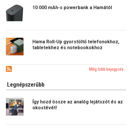
10 000 mAh-s powerbank a Hamától
Hama Roll-Up gyorstöltő telefonokhoz,
tabletekhez és notebookokhoz
Még több bejegyzés...
Legnépszerűbb
Így hozd össze az analóg lejátszót és az
okostévét!