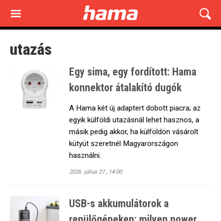
Skip
to
main
content
utazás
Egy sima, egy fordított: Hama
konnektor átalakító dugók
A Hama két új adaptert dobott piacra; az
egyik külföldi utazásnál lehet hasznos, a
másik pedig akkor, ha külföldön vásárolt
kütyüt szeretnél Magyarországon
használni.
2026. július 27., 14:00
USB-s akkumulátorok a
repülőgépeken: milyen power