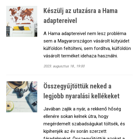
Készülj az utazásra a Hama
adaptereivel
A Hama adaptereivel nem lesz probléma
sem a Magyarországon vásárolt kütyüidet
külföldön feltölteni, sem fordítva, külföldön
vásárolt terméket idehaza használni.
2023. augusztus 18., 19:00
Összegyűjtöttük neked a
legjobb nyaralási kellékeket
Javában zajlik a nyár, a rekkenő hőség
ellenére sokan kelnek útra, hogy
megérdemelt szabadságukat töltsék, és
kipihenjék az év során szerzett
fáradalmakat. Összegyűjtöttük azokat a