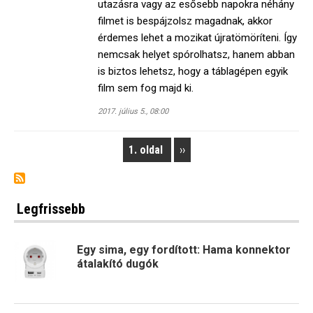
utazásra vagy az esősebb napokra néhány
filmet is bespájzolsz magadnak, akkor
érdemes lehet a mozikat újratömöríteni. Így
nemcsak helyet spórolhatsz, hanem abban
is biztos lehetsz, hogy a táblagépen egyik
film sem fog majd ki.
2017. július 5., 08:00
1. oldal
Next
››
Pagination
page
Legfrissebb
Egy sima, egy fordított: Hama konnektor
átalakító dugók