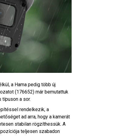
lkül, a Hama pedig több új
ltozatot (176652) már bemutattuk
 típuson a sor.
pítéssel rendelkezik, a
hetőséget ad arra, hogy a kamerát
letesen stabilan rögzíthessük. A
pozíciója teljesen szabadon