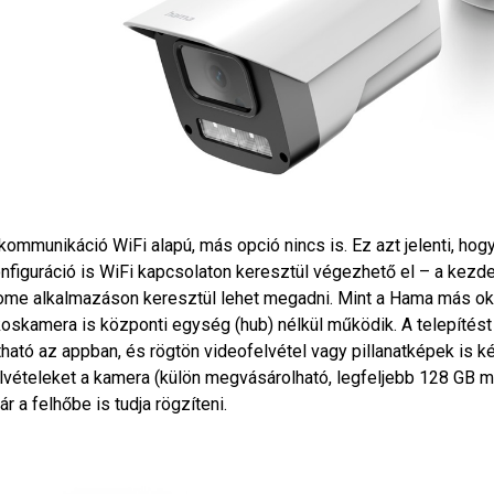
kommunikáció WiFi alapú, más opció nincs is. Ez azt jelenti, hogy
nfiguráció is WiFi kapcsolaton keresztül végezhető el – a kezde
me alkalmazáson keresztül lehet megadni. Mint a Hama más ok
oskamera is központi egység (hub) nélkül működik. A telepítés
tható az appban, és rögtön videofelvétel vagy pillanatképek is 
lvételeket a kamera (külön megvásárolható, legfeljebb 128 GB 
ár a felhőbe is tudja rögzíteni.