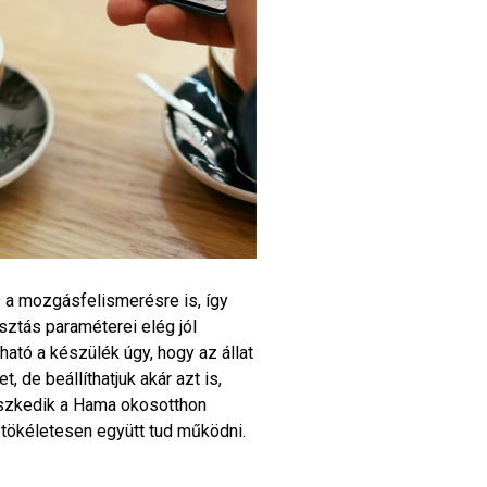
 a mozgásfelismerésre is, így
sztás paraméterei elég jól
tható a készülék úgy, hogy az állat
 de beállíthatjuk akár azt is,
leszkedik a Hama okosotthon
, tökéletesen együtt tud működni.