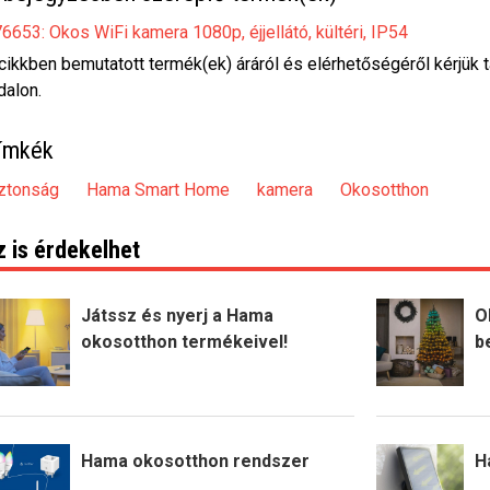
6653: Okos WiFi kamera 1080p, éjjellátó, kültéri, IP54
cikkben bemutatott termék(ek) áráról és elérhetőségéről kérjük 
dalon.
ímkék
ztonság
Hama Smart Home
kamera
Okosotthon
z is érdekelhet
Játssz és nyerj a Hama
O
okosotthon termékeivel!
b
Hama okosotthon rendszer
H