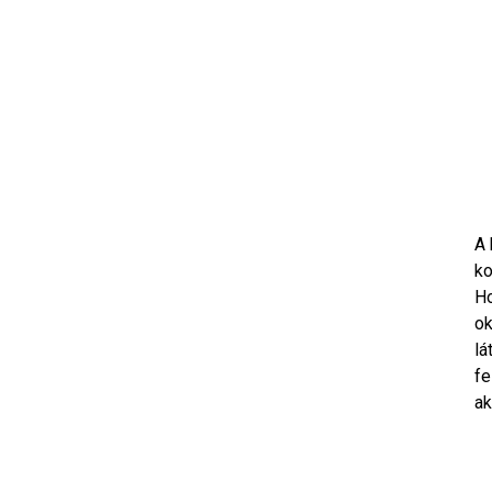
A 
ko
Ho
ok
lá
fe
ak