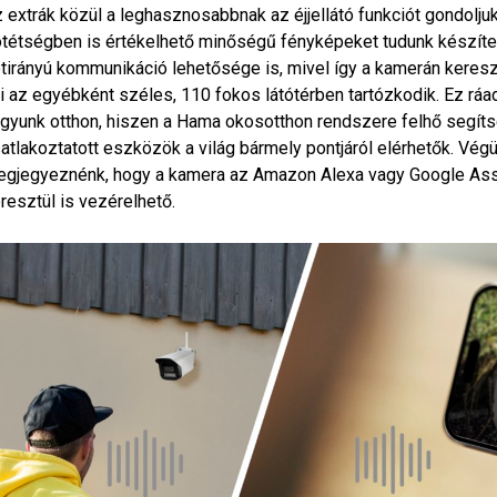
 extrák közül a leghasznosabbnak az éjjellátó funkciót gondoljuk
tétségben is értékelhető minőségű fényképeket tudunk készíte
tirányú kommunikáció lehetősége is, mivel így a kamerán kereszt
i az egyébként széles, 110 fokos látótérben tartózkodik. Ez ráa
gyunk otthon, hiszen a Hama okosotthon rendszere felhő segíts
atlakoztatott eszközök a világ bármely pontjáról elérhetők. Végü
gjegyeznénk, hogy a kamera az Amazon Alexa vagy Google Ass
resztül is vezérelhető.