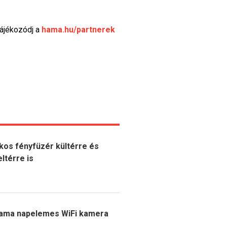
tájékozódj a
hama.hu/partnerek
kos fényfüzér kültérre és
eltérre is
ama napelemes WiFi kamera