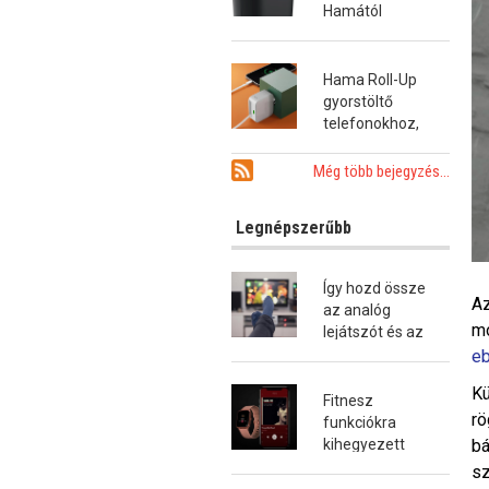
Hamától
Hama Roll-Up
gyorstöltő
telefonokhoz,
tabletekhez és
notebookokhoz
Még több bejegyzés...
Legnépszerűbb
Így hozd össze
Az
az analóg
mo
lejátszót és az
okostévét!
eb
Kü
Fitnesz
rö
funkciókra
bá
kihegyezett
okosóra a
sz
Hamától