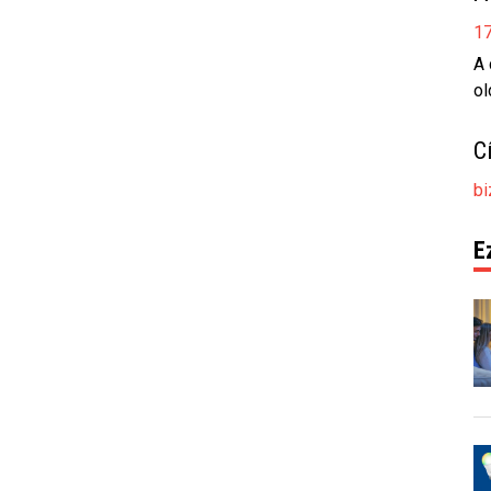
17
A 
ol
C
bi
E