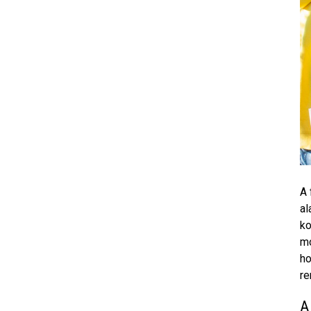
A 
al
ko
mo
ho
re
A