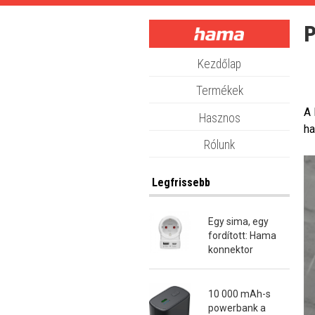
Skip
to
P
main
content
Kezdőlap
Termékek
A 
Hasznos
ha
Rólunk
Legfrissebb
Egy sima, egy
fordított: Hama
konnektor
átalakító dugók
10 000 mAh-s
powerbank a