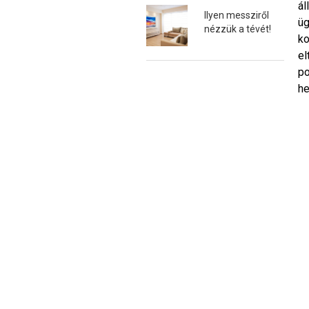
ál
Ilyen messziről
üg
nézzük a tévét!
ko
el
po
he