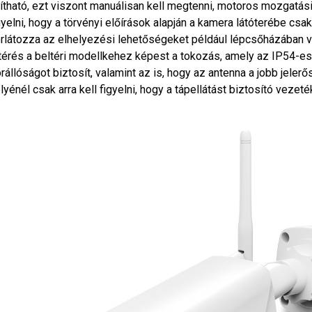
lítható, ezt viszont manuálisan kell megtenni, motoros mozgatási
yelni, hogy a törvényi előírások alapján a kamera látóterébe csak
rlátozza az elhelyezési lehetőségeket például lépcsőházában v
térés a beltéri modellkehez képest a tokozás, amely az IP54-es
rállóságot biztosít, valamint az is, hogy az antenna a jobb jeler
lyénél csak arra kell figyelni, hogy a tápellátást biztosító vezeték