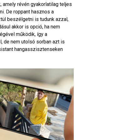
, amely révén gyakorlatilag teljes
ni. De roppant hasznos a
ül beszélgetni is tudunk azzal,
dásul akkor is opció, ha nem
égével működik, így a
l, de nem utolsó sorban azt is
istant hangasszisztenseken