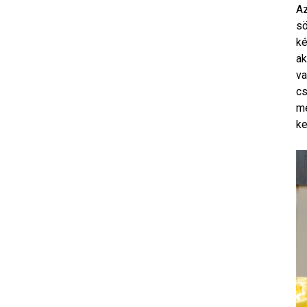
Az
sö
ké
ak
va
cs
me
ke