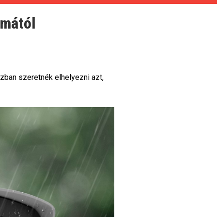
amától
zban szeretnék elhelyezni azt,