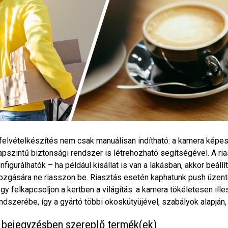
felvételkészítés nem csak manuálisan indítható: a kamera képes
apszintű biztonsági rendszer is létrehozható segítségével. A ria
nfigurálhatók – ha például kisállat is van a lakásban, akkor beállí
zgására ne riasszon be. Riasztás esetén kaphatunk push üzentet,
gy felkapcsoljon a kertben a világítás: a kamera tökéletesen il
ndszerébe, így a gyártó többi okoskütyüjével, szabályok alapján
 bejegyzésben szereplő termék(ek)