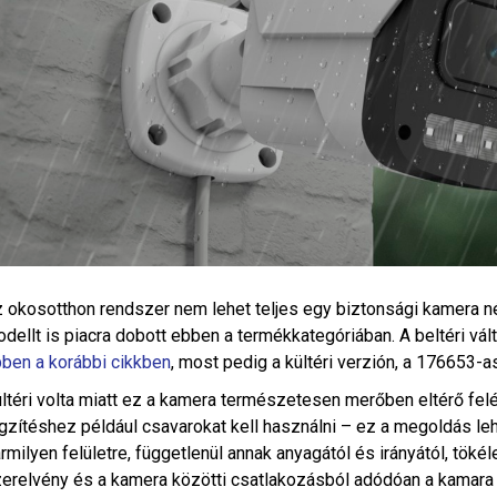
 okosotthon rendszer nem lehet teljes egy biztonsági kamera né
dellt is piacra dobott ebben a termékkategóriában. A beltéri vá
ben a korábbi cikkben
, most pedig a kültéri verzión, a 176653-as
ltéri volta miatt ez a kamera természetesen merőben eltérő felé
gzítéshez például csavarokat kell használni – ez a megoldás le
rmilyen felületre, függetlenül annak anyagától és irányától, töké
erelvény és a kamera közötti csatlakozásból adódóan a kamara 