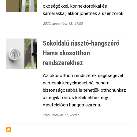
okoségőkkel, konnektorokkal és
kamerákkal, akkor jöhetnek a szenzorok!
2022. december 18., 17:00
Sokoldalú riasztó-hangszóró
Hama okosotthon
rendszerekhez
Az okosotthon rendszerek segítségével
nemcsak kényelmesebbé, hanem
biztonságosabbá is tehetjük otthonunkat;
az egyik fontos kellék ehhez egy
megfelelően hangos sziréna.
2021. február 17., 09:00