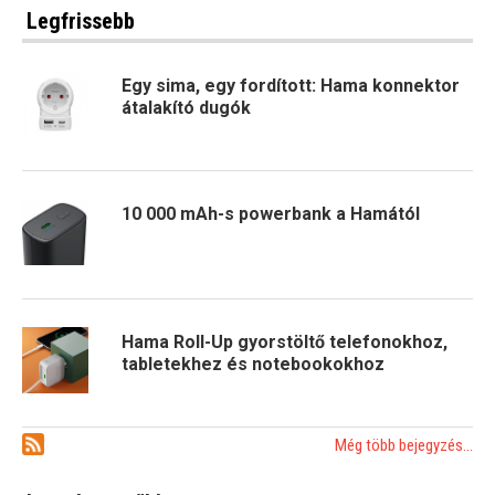
Legfrissebb
Egy sima, egy fordított: Hama konnektor
átalakító dugók
10 000 mAh-s powerbank a Hamától
Hama Roll-Up gyorstöltő telefonokhoz,
tabletekhez és notebookokhoz
Még több bejegyzés...