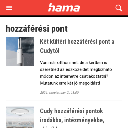
Skip
to
main
content
hozzáférési pont
Két kültéri hozzáférési pont a
Cudytól
Van már otthoni net, de a kertben is
szeretnéd az eszközeidet megbízható
módon az internetre csatlakoztatni?
Mutatunk erre két jó megoldást!
2024. szeptember 2., 18:00
Cudy hozzáférési pontok
irodákba, intézményekbe,