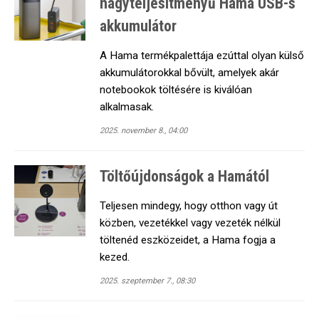
nagyteljesítményű Hama USB-s
akkumulátor
A Hama termékpalettája ezúttal olyan külső
akkumulátorokkal bővült, amelyek akár
notebookok töltésére is kiválóan
alkalmasak.
2025. november 8., 04:00
Töltőújdonságok a Hamától
Teljesen mindegy, hogy otthon vagy út
közben, vezetékkel vagy vezeték nélkül
töltenéd eszközeidet, a Hama fogja a
kezed.
2025. szeptember 7., 08:30