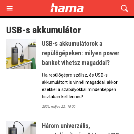
Skip
to
main
content
USB-s akkumulátor
USB-s akkumulátorok a
repülőgépeken: milyen power
bankot vihetsz magaddal?
Ha repülőgépre szállsz, és USB-s
akkumulátort is vinnél magaddal, akkor
ezekkel a szabályokkal mindenképpen
tisztában kell lenned!
2026. május 22., 18:00
Három univerzális,