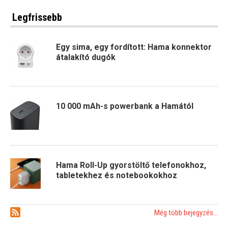
Legfrissebb
Egy sima, egy fordított: Hama konnektor
átalakító dugók
10 000 mAh-s powerbank a Hamától
Hama Roll-Up gyorstöltő telefonokhoz,
tabletekhez és notebookokhoz
Még több bejegyzés...