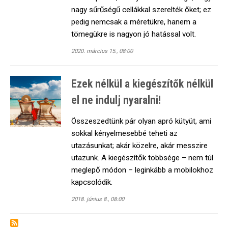
nagy sűrűségű cellákkal szerelték őket; ez
pedig nemcsak a méretükre, hanem a
tömegükre is nagyon jó hatással volt.
2020. március 15., 08:00
Ezek nélkül a kiegészítők nélkül
el ne indulj nyaralni!
Összeszedtünk pár olyan apró kütyüt, ami
sokkal kényelmesebbé teheti az
utazásunkat; akár közelre, akár messzire
utazunk. A kiegészítők többsége – nem túl
meglepő módon – leginkább a mobilokhoz
kapcsolódik.
2018. június 8., 08:00