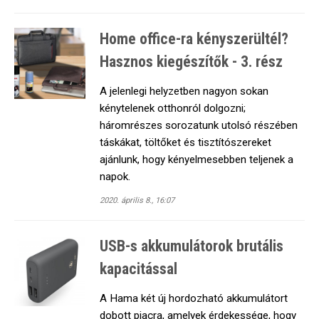
Home office-ra kényszerültél?
Hasznos kiegészítők - 3. rész
A jelenlegi helyzetben nagyon sokan
kénytelenek otthonról dolgozni;
háromrészes sorozatunk utolsó részében
táskákat, töltőket és tisztítószereket
ajánlunk, hogy kényelmesebben teljenek a
napok.
2020. április 8., 16:07
USB-s akkumulátorok brutális
kapacitással
A Hama két új hordozható akkumulátort
dobott piacra, amelyek érdekessége, hogy