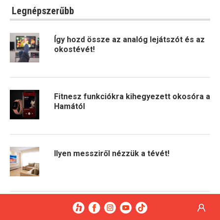
Legnépszerűbb
Így hozd össze az analóg lejátszót és az
okostévét!
Fitnesz funkciókra kihegyezett okosóra a
Hamától
Ilyen messziről nézzük a tévét!