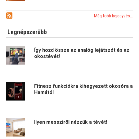
Még több bejegyzés...
Legnépszerűbb
Így hozd össze az analóg lejátszót és az
okostévét!
Fitnesz funkciókra kihegyezett okosóra a
Hamától
Ilyen messziről nézzük a tévét!