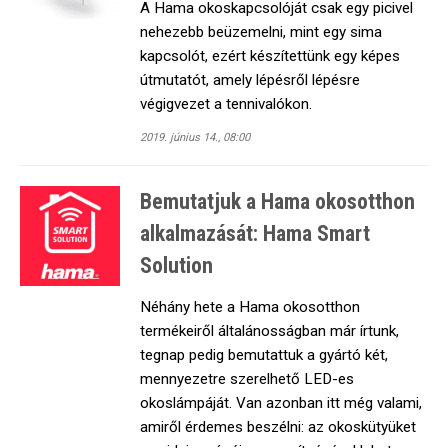
A Hama okoskapcsolóját csak egy picivel
nehezebb beüzemelni, mint egy sima
kapcsolót, ezért készítettünk egy képes
útmutatót, amely lépésről lépésre
végigvezet a tennivalókon.
2019. június 14., 08:00
Bemutatjuk a Hama okosotthon
alkalmazását: Hama Smart
Solution
Néhány hete a Hama okosotthon
termékeiről általánosságban már írtunk,
tegnap pedig bemutattuk a gyártó két,
mennyezetre szerelhető LED-es
okoslámpáját. Van azonban itt még valami,
amiről érdemes beszélni: az okoskütyüket