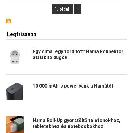
1. oldal
Next
››
Pagination
page
Legfrissebb
Egy sima, egy fordított: Hama konnektor
átalakító dugók
10 000 mAh-s powerbank a Hamától
Hama Roll-Up gyorstöltő telefonokhoz,
tabletekhez és notebookokhoz