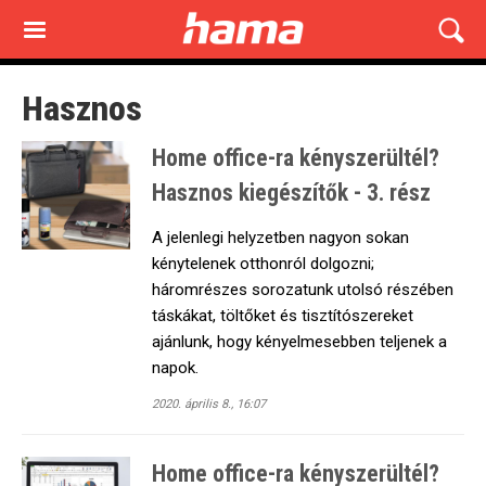
Skip
to
main
content
Hasznos
Home office-ra kényszerültél?
Hasznos kiegészítők - 3. rész
A jelenlegi helyzetben nagyon sokan
kénytelenek otthonról dolgozni;
háromrészes sorozatunk utolsó részében
táskákat, töltőket és tisztítószereket
ajánlunk, hogy kényelmesebben teljenek a
napok.
2020. április 8., 16:07
Home office-ra kényszerültél?