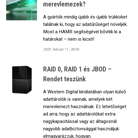
merevlemezek?
A gyártók mindig újabb és újabb trükköket
találnak ki, hogy az adatűrűséget növeljék.
Most a HAMR segítségével bővítik ki a
határokat – nem is kicsit!
2020. február 11., 08:00
RAID 0, RAID 1 és JBOD –
Rendet teszünk
A Western Digital kínálatában olyan külső
adattárolók is vannak, amelyek két
merevlemezt használnak. Ez lehetőséget
ad arra, hogy az adattárolókat extra
nagykapacitással vagy az áltagosnál
nagyobb adatbiztonsággal használjuk:
elmagyarázzuk, hogyan.