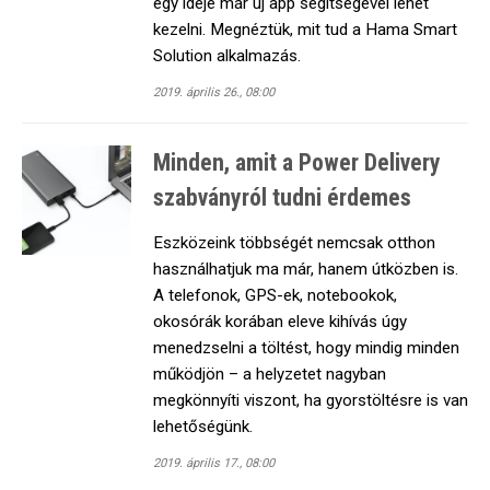
egy ideje már új app segítségével lehet
kezelni. Megnéztük, mit tud a Hama Smart
Solution alkalmazás.
2019. április 26., 08:00
Minden, amit a Power Delivery
szabványról tudni érdemes
Eszközeink többségét nemcsak otthon
használhatjuk ma már, hanem útközben is.
A telefonok, GPS-ek, notebookok,
okosórák korában eleve kihívás úgy
menedzselni a töltést, hogy mindig minden
működjön – a helyzetet nagyban
megkönnyíti viszont, ha gyorstöltésre is van
lehetőségünk.
2019. április 17., 08:00