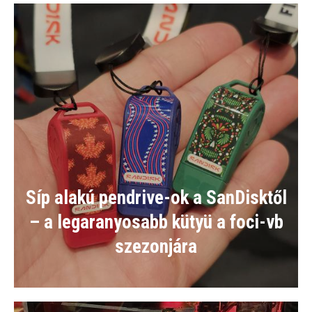
Síp alakú pendrive-ok a SanDisktől
– a legaranyosabb kütyü a foci-vb
szezonjára