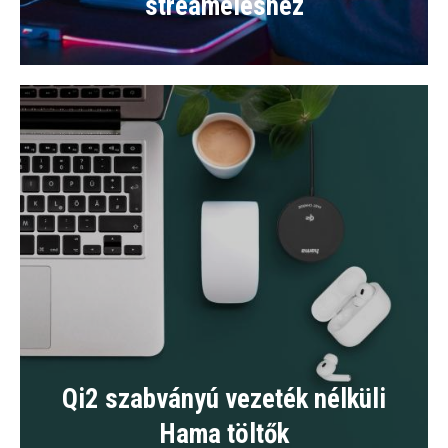
streameléshez
Qi2 szabványú vezeték nélküli
Hama töltők