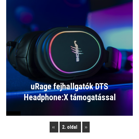
uRage fejhallgatók DTS
Headphone:X támogatással
Previous
‹‹
2. oldal
Next
››
Pagination
page
page