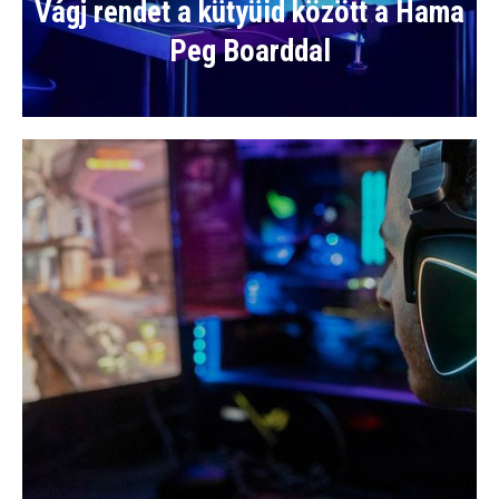
Vágj rendet a kütyüid között a Hama
Peg Boarddal