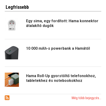
Legfrissebb
Egy sima, egy fordított: Hama konnektor
átalakító dugók
10 000 mAh-s powerbank a Hamától
Hama Roll-Up gyorstöltő telefonokhoz,
tabletekhez és notebookokhoz
Még több bejegyzés...