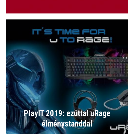
PlayIT 2019: ezúttal uRage
élménystanddal