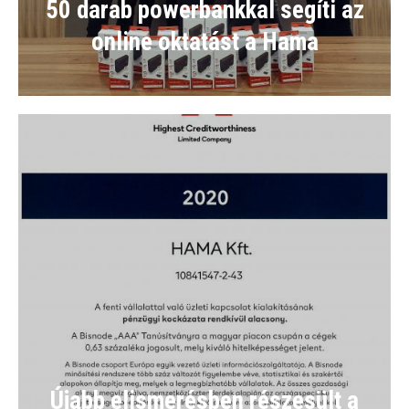
50 darab powerbankkal segíti az
online oktatást a Hama
Újabb elismerésben részesült a