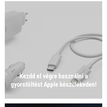
Kezdd el végre használni a
gyorstöltést Apple készülékeden!