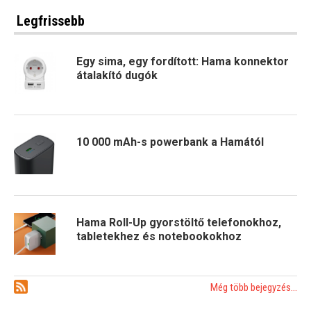
Legfrissebb
Egy sima, egy fordított: Hama konnektor
átalakító dugók
10 000 mAh-s powerbank a Hamától
Hama Roll-Up gyorstöltő telefonokhoz,
tabletekhez és notebookokhoz
Még több bejegyzés...