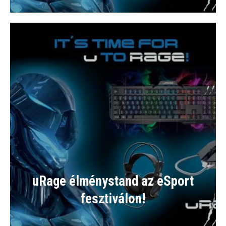
uRage élménystand az eSport
fesztiválon!