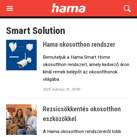
Skip
to
main
content
Smart Solution
Hama okosotthon rendszer
Bemutatjuk a Hama Smart Home
okosotthon rendszert, amely kedvező áron
kínál remek belépőt az okosotthonok
világába.
2025. március 25., 20:00
Rezsicsökkentés okosotthon
eszközökkel
A Hama okosotthon rendszeréről több