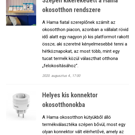
Szépen kikerekedett a Hama
okosotthon rendszere
A Hama fiatal szereplőnek számít az
okosotthon piacon, azonban a vállalat rövid
idő alatt egy nagyon jó kis platformot rakott
össze; aki szeretné kényelmesebbé tenni a
hétköznapokat, az most több, mint egy
tucat termék közül választhat otthona
„felokosításához”.
2020. augusztus 4., 17:00
Helyes kis konnektor
okosotthonokba
A Hama okosotthon kütyükből álló
termékválasztéka szépen bővül, most egy
olyan konnektor vált elérhetővé, amely az