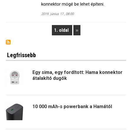
konnektor mögé be lehet építeni.
2019. június 17., 08:00
1. oldal
Next
››
Pagination
page
Legfrissebb
Egy sima, egy fordított: Hama konnektor
átalakító dugók
10 000 mAh-s powerbank a Hamától